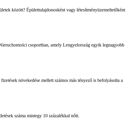
pületek között? Épülettulajdonosként vagy létesítményüzemeltetőként
om Nieruchomości csoportban, amely Lengyelország egyik legnagyobb
 A fizetések növekedése mellett számos más tényező is befolyásolta a
rdetések száma mintegy 10 százalékkal nőtt.