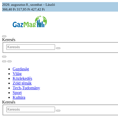
2026. augusztus 8., szombat – László
366,40 Ft
317,95 Ft
427,42 Ft
Keresés
Gazdaság
Világ
Közlekedés
Zöld témák
Tech-Tudomány
Sport
Kultúra
Keresés