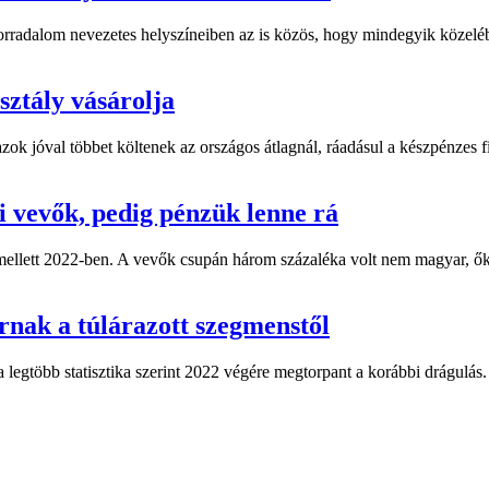
adalom nevezetes helyszíneiben az is közös, hogy mindegyik közelébe
sztály vásárolja
zok jóval többet költenek az országos átlagnál, ráadásul a készpénzes fi
 vevők, pedig pénzük lenne rá
 mellett 2022-ben. A vevők csupán három százaléka volt nem magyar, ő
árnak a túlárazott szegmenstől
 legtöbb statisztika szerint 2022 végére megtorpant a korábbi drágulás.