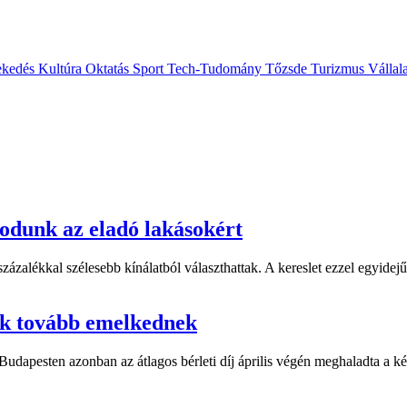
ekedés
Kultúra
Oktatás
Sport
Tech-Tudomány
Tőzsde
Turizmus
Vállal
odunk az eladó lakásokért
ázalékkal szélesebb kínálatból választhattak. A kereslet ezzel egyidejű
rak tovább emelkednek
udapesten azonban az átlagos bérleti díj április végén meghaladta a két