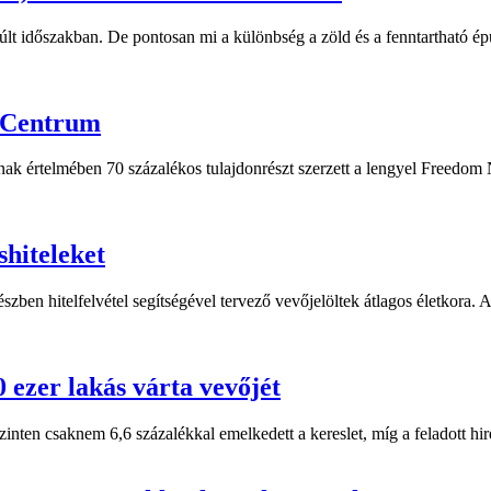
múlt időszakban. De pontosan mi a különbség a zöld és a fenntartható é
n Centrum
snak értelmében 70 százalékos tulajdonrészt szerzett a lengyel Freed
shiteleket
észben hitelfelvétel segítségével tervező vevőjelöltek átlagos életkora.
 ezer lakás várta vevőjét
inten csaknem 6,6 százalékkal emelkedett a kereslet, míg a feladott hi