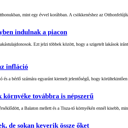
thonukban, mint egy évvel korábban. A csökkenéshez az Otthonfelújítás
yben indulnak a piacon
kástulajdonosok. Ezt jelzi többek között, hogy a szigetelt lakások iránti
az infláció
dó és a bérlő számára egyaránt kiemelt jelentőségű, hogy körültekintőe
ak környéke továbbra is népszerű
érséklődött, a Balaton mellett és a Tisza-tó környékén ennél kisebb, min
ek, de sokan keverik össze őket