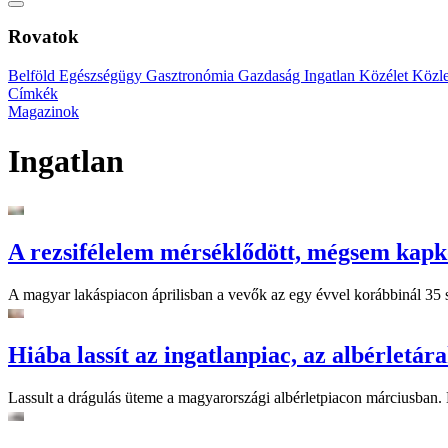
Rovatok
Belföld
Egészségügy
Gasztronómia
Gazdaság
Ingatlan
Közélet
Közl
Címkék
Magazinok
Ingatlan
A rezsifélelem mérséklődött, mégsem kapk
A magyar lakáspiacon áprilisban a vevők az egy évvel korábbinál 35 sz
Hiába lassít az ingatlanpiac, az albérletá
Lassult a drágulás üteme a magyarországi albérletpiacon márciusban. B