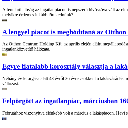
A fenntarthatóság az ingatlanpiacon is népszerű hívószóvá vált az el
melyikre érdemes inkább törekednünk?
A lengyel piacot is meghódítaná az Ottho
Az Otthon Centrum Holding Kft. az április elején aláírt megállapodá
ingatlanközvetítő hálózata.
Egyre fiatalabb korosztály választja a laká
Néhány év leforgása alatt 43 évről 36 évre csökkent a lakásvásárlást r
változást.
Felpörgött az ingatlanpiac, márciusban 160
Februárhoz viszonyítva élénkebb volt a március a lakáspiacon. Havi sz