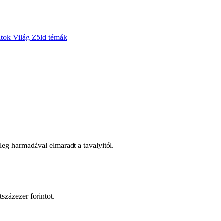
atok
Világ
Zöld témák
leg harmadával elmaradt a tavalyitól.
százezer forintot.