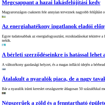
Megcsappant a hazai lakásfelújítási kedv
Magyarországon csaknem fele annyian terveznek nagyobb felújítást ot
Az energiahatékony ingatlanok eladói előn
Egyre tudatosabbak az energiafogyasztást, rezsikiadásokat tekintve a la
nekik.
A bérleti szerződéseinkre is hatással lehet 
A változékony gazdasági helyzet, és a magas infláció idején a bérbea
Átalakult a nyaralók piaca, de a nagy tav
Bár a nyaralók iránti kereslet országszerte átlagosan 50 százalékkal m
Népszerűek a zöld és a fenntartható épület