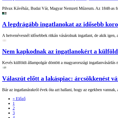
Pilvax Kávéház, Budai Vár, Magyar Nemzeti Múzeum. Az 1848-as forr
A legdrágább ingatlanokat az idősebb koro
A hetvenévesnél idősebbek ritkán vásárolnak ingatlant, de akik igen, a
Nem kapkodnak az ingatlanokért a külföldi
Kevés külföldi állampolgár döntött a magyarországi ingatlanvásárlás
Válaszút előtt a lakáspiac: árcsökkenést v
Bár az ingatlanárakról évek óta azt hallani, hogy az egekben vannak, a
« Előző
1
2
3
4