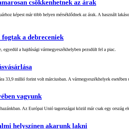
hamarosan csökkenhetnek az árak
januárhoz képest már több helyen mérséklődnek az árak. A használt laká
e fogtak a debreceniek
, egyedül a hajdúsági vármegyeszékhelyben pezsdült fel a piac.
kásvásárlása
ra 33,9 millió forint volt márciusban. A vármegyeszékhelyek esetében u
yében vagyunk
 hazánkban. Az Európai Unió tagországai közül már csak egy ország e
almi helyszínen akarunk lakni