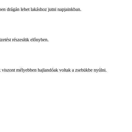
n drágán lehet lakáshoz jutni napjainkban.
zetést részesítik előnyben.
k viszont mélyebben hajlandóak voltak a zsebükbe nyúlni.