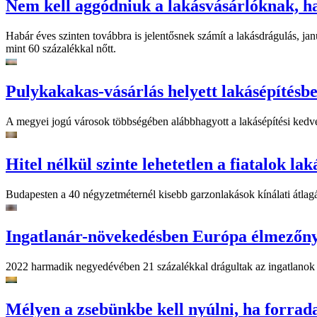
Nem kell aggódniuk a lakásvásárlóknak, 
Habár éves szinten továbbra is jelentősnek számít a lakásdrágulás, 
mint 60 százalékkal nőtt.
Pulykakakas-vásárlás helyett lakásépítésb
A megyei jogú városok többségében alábbhagyott a lakásépítési kedve
Hitel nélkül szinte lehetetlen a fiatalok la
Budapesten a 40 négyzetméternél kisebb garzonlakások kínálati átlagá
Ingatlanár-növekedésben Európa élmezőn
2022 harmadik negyedévében 21 százalékkal drágultak az ingatlanok
Mélyen a zsebünkbe kell nyúlni, ha forrad