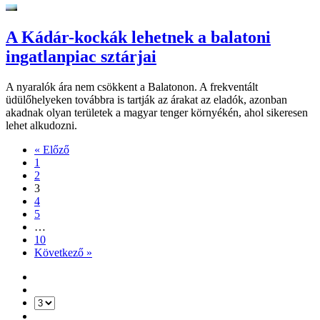
A Kádár-kockák lehetnek a balatoni
ingatlanpiac sztárjai
A nyaralók ára nem csökkent a Balatonon. A frekventált
üdülőhelyeken továbbra is tartják az árakat az eladók, azonban
akadnak olyan területek a magyar tenger környékén, ahol sikeresen
lehet alkudozni.
« Előző
1
2
3
4
5
…
10
Következő »