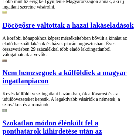
Több mint tíz évig kell gyűjtenie Magyarországon annak, aki új
ingatlant szeretne vásárolni.
Döcögősre váltottak a hazai lakáseladások
A korábbi hónapokhoz képest mérsékeltebben bővült a kínálat az
eladó használt lakások és házak piacán augusztusban. Éves
összevetésben 29 százalékkal több eladó lakóingatlanból
válogathatnak a vevők.
Nem hemzsegnek a külföldiek a magyar
ingatlanpiacon
Kevés külföldi vesz ingatlant hazánkban, ők a fővárost és az
üdülőövezeteket keresik. A legaktívabb vásárlók a németek, a
szlovákok és a románok.
Szokatlan módon élénkült fel a
ponthatárok kihirdetése után az