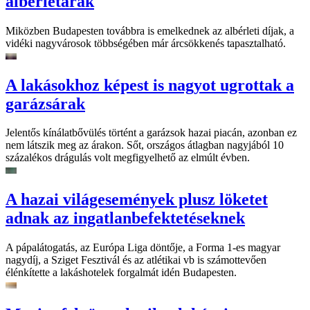
albérletárak
Miközben Budapesten továbbra is emelkednek az albérleti díjak, a
vidéki nagyvárosok többségében már árcsökkenés tapasztalható.
A lakásokhoz képest is nagyot ugrottak a
garázsárak
Jelentős kínálatbővülés történt a garázsok hazai piacán, azonban ez
nem látszik meg az árakon. Sőt, országos átlagban nagyjából 10
százalékos drágulás volt megfigyelhető az elmúlt évben.
A hazai világesemények plusz löketet
adnak az ingatlanbefektetéseknek
A pápalátogatás, az Európa Liga döntője, a Forma 1-es magyar
nagydíj, a Sziget Fesztivál és az atlétikai vb is számottevően
élénkítette a lakáshotelek forgalmát idén Budapesten.