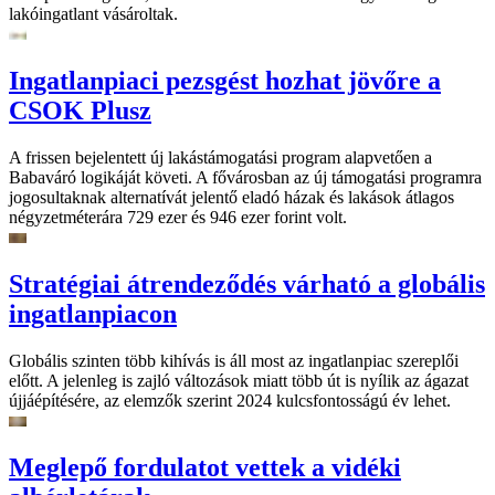
lakóingatlant vásároltak.
Ingatlanpiaci pezsgést hozhat jövőre a
CSOK Plusz
A frissen bejelentett új lakástámogatási program alapvetően a
Babaváró logikáját követi. A fővárosban az új támogatási programra
jogosultaknak alternatívát jelentő eladó házak és lakások átlagos
négyzetméterára 729 ezer és 946 ezer forint volt.
Stratégiai átrendeződés várható a globális
ingatlanpiacon
Globális szinten több kihívás is áll most az ingatlanpiac szereplői
előtt. A jelenleg is zajló változások miatt több út is nyílik az ágazat
újjáépítésére, az elemzők szerint 2024 kulcsfontosságú év lehet.
Meglepő fordulatot vettek a vidéki