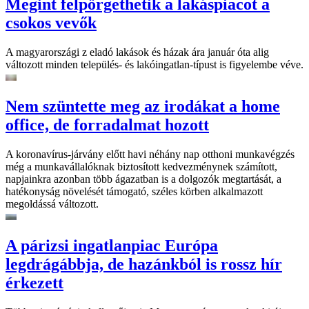
Megint felpörgethetik a lakáspiacot a
csokos vevők
A magyarországi z eladó lakások és házak ára január óta alig
változott minden település- és lakóingatlan-típust is figyelembe véve.
Nem szüntette meg az irodákat a home
office, de forradalmat hozott
A koronavírus-járvány előtt havi néhány nap otthoni munkavégzés
még a munkavállalóknak biztosított kedvezménynek számított,
napjainkra azonban több ágazatban is a dolgozók megtartását, a
hatékonyság növelését támogató, széles körben alkalmazott
megoldássá változott.
A párizsi ingatlanpiac Európa
legdrágábbja, de hazánkból is rossz hír
érkezett