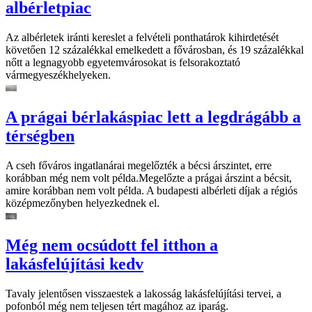
albérletpiac
Az albérletek iránti kereslet a felvételi ponthatárok kihirdetését
követően 12 százalékkal emelkedett a fővárosban, és 19 százalékkal
nőtt a legnagyobb egyetemvárosokat is felsorakoztató
vármegyeszékhelyeken.
A prágai bérlakáspiac lett a legdrágább a
térségben
A cseh főváros ingatlanárai megelőzték a bécsi árszintet, erre
korábban még nem volt példa.Megelőzte a prágai árszint a bécsit,
amire korábban nem volt példa. A budapesti albérleti díjak a régiós
középmezőnyben helyezkednek el.
Még nem ocsúdott fel itthon a
lakásfelújítási kedv
Tavaly jelentősen visszaestek a lakosság lakásfelújítási tervei, a
pofonból még nem teljesen tért magához az iparág.