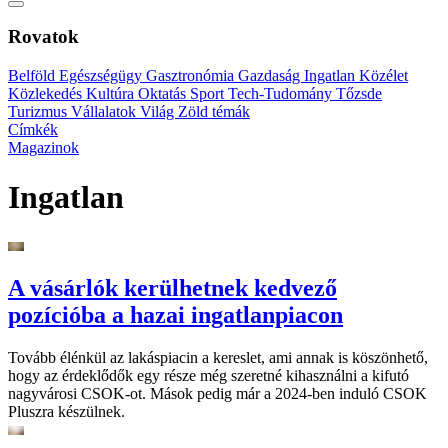
Rovatok
Belföld
Egészségügy
Gasztronómia
Gazdaság
Ingatlan
Közélet
Közlekedés
Kultúra
Oktatás
Sport
Tech-Tudomány
Tőzsde
Turizmus
Vállalatok
Világ
Zöld témák
Címkék
Magazinok
Ingatlan
A vásárlók kerülhetnek kedvező
pozícióba a hazai ingatlanpiacon
Tovább élénkül az lakáspiacin a kereslet, ami annak is köszönhető,
hogy az érdeklődők egy része még szeretné kihasználni a kifutó
nagyvárosi CSOK-ot. Mások pedig már a 2024-ben induló CSOK
Pluszra készülnek.