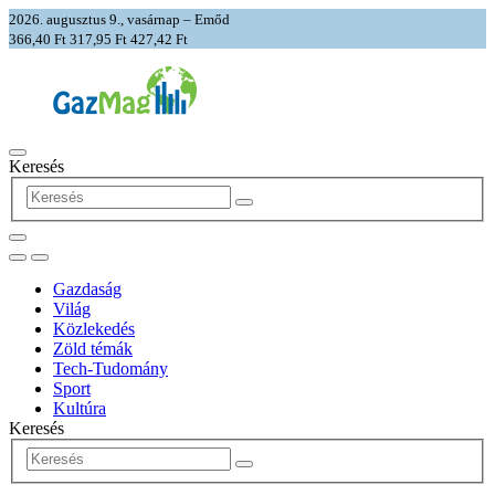
2026. augusztus 9., vasárnap – Emőd
366,40 Ft
317,95 Ft
427,42 Ft
Keresés
Gazdaság
Világ
Közlekedés
Zöld témák
Tech-Tudomány
Sport
Kultúra
Keresés