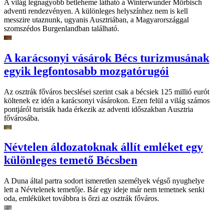
A világ legnagyobb betleheme látható a Winterwunder Mörbisch
adventi rendezvényen. A különleges helyszínhez nem is kell
messzire utaznunk, ugyanis Ausztriában, a Magyarországgal
szomszédos Burgenlandban található.
A karácsonyi vásárok Bécs turizmusának
egyik legfontosabb mozgatórugói
Az osztrák főváros becslései szerint csak a bécsiek 125 millió eurót
költenek ez idén a karácsonyi vásárokon. Ezen felül a világ számos
pontjáról turisták hada érkezik az adventi időszakban Ausztria
fővárosába.
Névtelen áldozatoknak állít emléket egy
különleges temető Bécsben
A Duna által partra sodort ismeretlen személyek végső nyughelye
lett a Névtelenek temetője. Bár egy ideje már nem temetnek senki
oda, emléküket továbbra is őrzi az osztrák főváros.