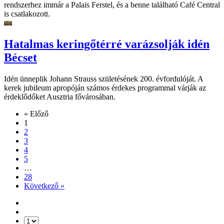
rendszerhez immár a Palais Ferstel, és a benne található Café Central
is csatlakozott.
Hatalmas keringőtérré varázsolják idén
Bécset
Idén ünneplik Johann Strauss születésének 200. évfordulóját. A
kerek jubileum apropóján számos érdekes programmal várják az
érdeklődőket Ausztria fővárosában.
« Előző
1
2
3
4
5
…
28
Következő »