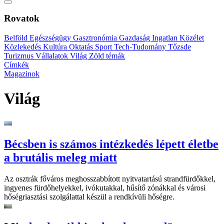
Rovatok
Belföld
Egészségügy
Gasztronómia
Gazdaság
Ingatlan
Közélet
Közlekedés
Kultúra
Oktatás
Sport
Tech-Tudomány
Tőzsde
Turizmus
Vállalatok
Világ
Zöld témák
Címkék
Magazinok
Világ
Bécsben is számos intézkedés lépett életbe
a brutális meleg miatt
Az osztrák főváros meghosszabbított nyitvatartású strandfürdőkkel,
ingyenes fürdőhelyekkel, ivókutakkal, hűsítő zónákkal és városi
hőségriasztási szolgálattal készül a rendkívüli hőségre.