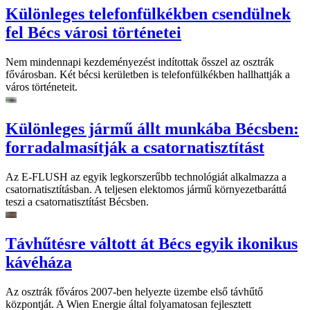
Különleges telefonfülkékben csendülnek
fel Bécs városi történetei
Nem mindennapi kezdeményezést indítottak ősszel az osztrák
fővárosban. Két bécsi kerületben is telefonfülkékben hallhattják a
város történeteit.
Különleges jármű állt munkába Bécsben:
forradalmasítják a csatornatisztítást
Az E-FLUSH az egyik legkorszerűbb technológiát alkalmazza a
csatornatisztításban. A teljesen elektomos jármű környezetbaráttá
teszi a csatornatisztítást Bécsben.
Távhűtésre váltott át Bécs egyik ikonikus
kávéháza
Az osztrák főváros 2007-ben helyezte üzembe első távhűtő
központját. A Wien Energie által folyamatosan fejlesztett