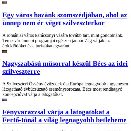
Egy város hazánk szomszédjában, ahol az
ünnep nem ér véget szilveszterkor
A romániai város karácsonyi vására tovább tart, mint gondolnánk.
Temesvár ünnepi programjai egészen január 7-ig várják az
érdeklődőket és a turistákat egyaránt.
Nagyszabású műsorral készül Bécs az idei
szilveszterre
A Szilveszteri Ösvény évtizedek óta Európa legnagyobb ingyenesen
látogatható évbúcsúztató eseménysorozata. Bécs most rendhagyó
koncepcióval várja a látogatókat.
Fényvarázzsal várja a látogatókat a
Fertő-tónál a világ legnagyobb betleheme