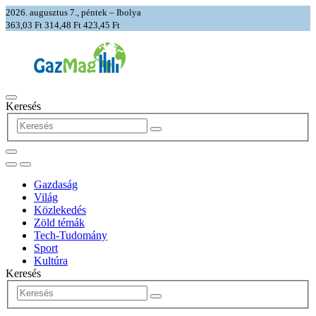
2026. augusztus 7., péntek – Ibolya
363,03 Ft
314,48 Ft
423,45 Ft
Keresés
Gazdaság
Világ
Közlekedés
Zöld témák
Tech-Tudomány
Sport
Kultúra
Keresés