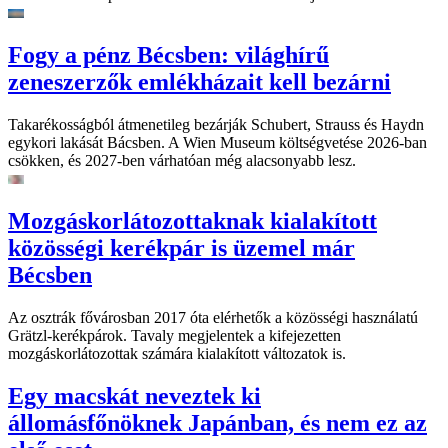
Fogy a pénz Bécsben: világhírű
zeneszerzők emlékházait kell bezárni
Takarékosságból átmenetileg bezárják Schubert, Strauss és Haydn
egykori lakását Bácsben. A Wien Museum költségvetése 2026-ban
csökken, és 2027-ben várhatóan még alacsonyabb lesz.
Mozgáskorlátozottaknak kialakított
közösségi kerékpár is üzemel már
Bécsben
Az osztrák fővárosban 2017 óta elérhetők a közösségi használatú
Grätzl-kerékpárok. Tavaly megjelentek a kifejezetten
mozgáskorlátozottak számára kialakított változatok is.
Egy macskát neveztek ki
állomásfőnöknek Japánban, és nem ez az