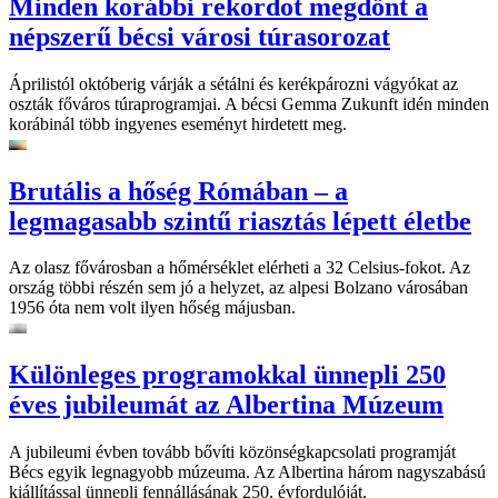
Minden korábbi rekordot megdönt a
népszerű bécsi városi túrasorozat
Áprilistól októberig várják a sétálni és kerékpározni vágyókat az
oszták főváros túraprogramjai. A bécsi Gemma Zukunft idén minden
korábinál több ingyenes eseményt hirdetett meg.
Brutális a hőség Rómában – a
legmagasabb szintű riasztás lépett életbe
Az olasz fővárosban a hőmérséklet elérheti a 32 Celsius-fokot. Az
ország többi részén sem jó a helyzet, az alpesi Bolzano városában
1956 óta nem volt ilyen hőség májusban.
Különleges programokkal ünnepli 250
éves jubileumát az Albertina Múzeum
A jubileumi évben tovább bővíti közönségkapcsolati programját
Bécs egyik legnagyobb múzeuma. Az Albertina három nagyszabású
kiállítással ünnepli fennállásának 250. évfordulóját.