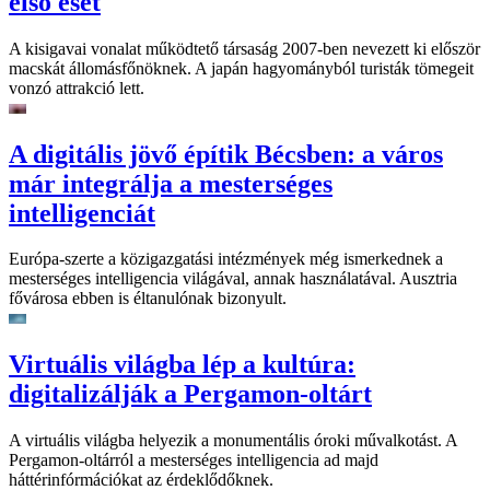
első eset
A kisigavai vonalat működtető társaság 2007-ben nevezett ki először
macskát állomásfőnöknek. A japán hagyományból turisták tömegeit
vonzó attrakció lett.
A digitális jövő építik Bécsben: a város
már integrálja a mesterséges
intelligenciát
Európa-szerte a közigazgatási intézmények még ismerkednek a
mesterséges intelligencia világával, annak használatával. Ausztria
fővárosa ebben is éltanulónak bizonyult.
Virtuális világba lép a kultúra:
digitalizálják a Pergamon-oltárt
A virtuális világba helyezik a monumentális óroki művalkotást. A
Pergamon-oltárról a mesterséges intelligencia ad majd
háttérinfórmációkat az érdeklődőknek.