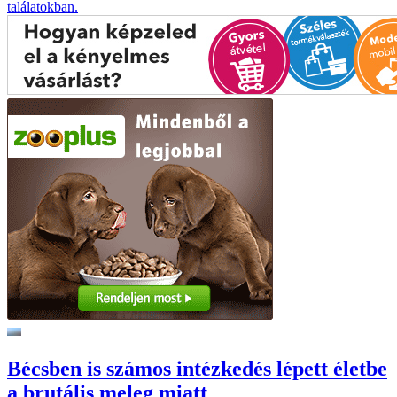
találatokban.
Bécsben is számos intézkedés lépett életbe
a brutális meleg miatt