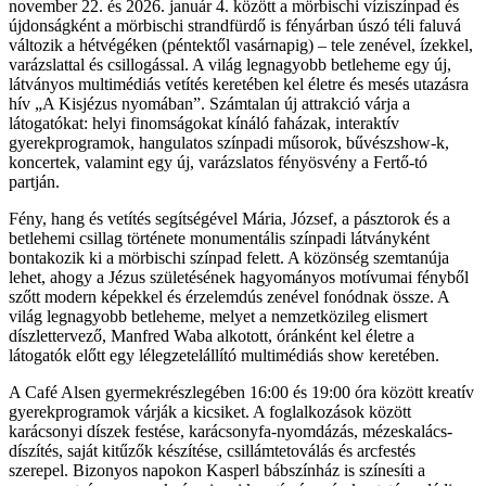
november 22. és 2026. január 4. között a mörbischi víziszínpad és
újdonságként a mörbischi strandfürdő is fényárban úszó téli faluvá
változik a hétvégéken (péntektől vasárnapig) – tele zenével, ízekkel,
varázslattal és csillogással. A világ legnagyobb betleheme egy új,
látványos multimédiás vetítés keretében kel életre és mesés utazásra
hív „A Kisjézus nyomában”. Számtalan új attrakció várja a
látogatókat: helyi finomságokat kínáló faházak, interaktív
gyerekprogramok, hangulatos színpadi műsorok, bűvészshow-k,
koncertek, valamint egy új, varázslatos fényösvény a Fertő-tó
partján.
Fény, hang és vetítés segítségével Mária, József, a pásztorok és a
betlehemi csillag története monumentális színpadi látványként
bontakozik ki a mörbischi színpad felett. A közönség szemtanúja
lehet, ahogy a Jézus születésének hagyományos motívumai fényből
szőtt modern képekkel és érzelemdús zenével fonódnak össze. A
világ legnagyobb betleheme, melyet a nemzetközileg elismert
díszlettervező, Manfred Waba alkotott, óránként kel életre a
látogatók előtt egy lélegzetelállító multimédiás show keretében.
A Café Alsen gyermekrészlegében 16:00 és 19:00 óra között kreatív
gyerekprogramok várják a kicsiket. A foglalkozások között
karácsonyi díszek festése, karácsonyfa-nyomdázás, mézeskalács-
díszítés, saját kitűzők készítése, csillámtetoválás és arcfestés
szerepel. Bizonyos napokon Kasperl bábszínház is színesíti a