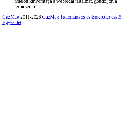
Mielőtt kinyomtatja a weboldal tartalmát, gondoljon a
természetre!
GazMag
2011-2026
GazMag Tudományos és Ismeretterjesztő
Egyesület