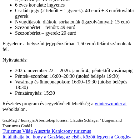
6 éves kor alatt: ingyenes
Családi jegy (2 felnőtt + 1 gyerek): 40 euró + 3 euró/további
gyerek
Nyugdíjasok, diákok, sorkatonák (igazolvánnyal): 15 euró
Szezonbérlet – felnőtt: 49 euró
Szezonbérlet – gyerek: 29 euró
Figyelem: a helyszíni jegypénztárban 1,50 euró felárat számolnak
fel.
Nyitvatartás:
2025. november 22. – 2026. január 4., péntektől vasárnapig
Péntek–szombat: 16:00–20:30 (utolsó belépés 19:30)
Vasárnap és ünnepnapokon: 16:00–19:30 (utolsó belépés
18:30)
Pénztárnyitás: 15:30
Részletes program és jegyelővételi lehetőség a
winterwunder.at
weboldalon.
GazMag
7 hónapja
A borítókép forrása: Claudia Schlager / Burgenland
Tourismus GmbH
Turizmus
Világ
Ausztria
Karácsony
turizmus
Itt állíthatja be, hogy a GazMag az elsők között legyen a Google-