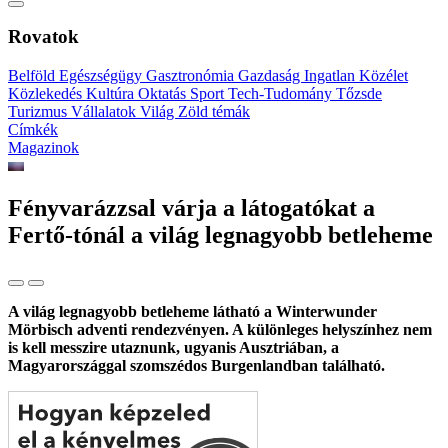
Rovatok
Belföld
Egészségügy
Gasztronómia
Gazdaság
Ingatlan
Közélet
Közlekedés
Kultúra
Oktatás
Sport
Tech-Tudomány
Tőzsde
Turizmus
Vállalatok
Világ
Zöld témák
Címkék
Magazinok
Fényvarázzsal várja a látogatókat a
Fertő-tónál a világ legnagyobb betleheme
A világ legnagyobb betleheme látható a Winterwunder
Mörbisch adventi rendezvényen. A különleges helyszínhez nem
is kell messzire utaznunk, ugyanis Ausztriában, a
Magyarországgal szomszédos Burgenlandban található.