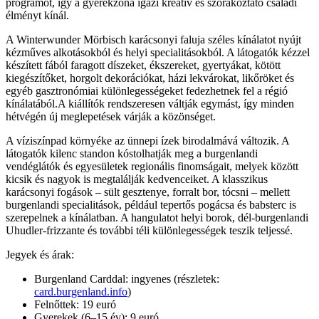
programot, így a gyerekzóna igazi kreatív és szórakoztató családi
élményt kínál.
A Winterwunder Mörbisch karácsonyi faluja széles kínálatot nyújt
kézműves alkotásokból és helyi specialitásokból. A látogatók kézzel
készített fából faragott díszeket, ékszereket, gyertyákat, kötött
kiegészítőket, horgolt dekorációkat, házi lekvárokat, likőröket és
egyéb gasztronómiai különlegességeket fedezhetnek fel a régió
kínálatából.A kiállítók rendszeresen váltják egymást, így minden
hétvégén új meglepetések várják a közönséget.
A víziszínpad környéke az ünnepi ízek birodalmává változik. A
látogatók kilenc standon kóstolhatják meg a burgenlandi
vendéglátók és egyesületek regionális finomságait, melyek között
kicsik és nagyok is megtalálják kedvenceiket. A klasszikus
karácsonyi fogások – sült gesztenye, forralt bor, tócsni – mellett
burgenlandi specialitások, például tepertős pogácsa és babsterc is
szerepelnek a kínálatban. A hangulatot helyi borok, dél-burgenlandi
Uhudler-frizzante és további téli különlegességek teszik teljessé.
Jegyek és árak:
Burgenland Carddal: ingyenes (részletek:
card.burgenland.info
)
Felnőttek: 19 euró
Gyerekek (6–15 év): 9 euró