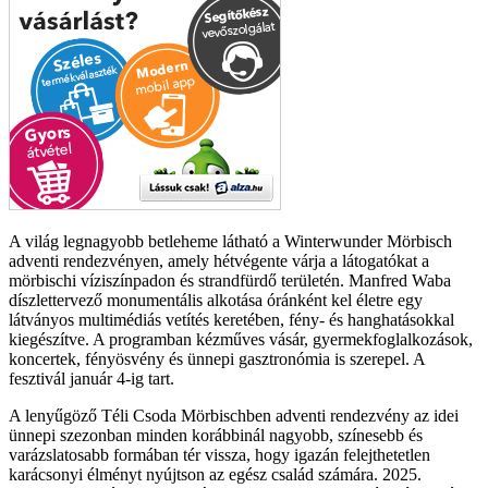
A világ legnagyobb betleheme látható a Winterwunder Mörbisch
adventi rendezvényen, amely hétvégente várja a látogatókat a
mörbischi víziszínpadon és strandfürdő területén. Manfred Waba
díszlettervező monumentális alkotása óránként kel életre egy
látványos multimédiás vetítés keretében, fény- és hanghatásokkal
kiegészítve. A programban kézműves vásár, gyermekfoglalkozások,
koncertek, fényösvény és ünnepi gasztronómia is szerepel. A
fesztivál január 4-ig tart.
A lenyűgöző Téli Csoda Mörbischben adventi rendezvény az idei
ünnepi szezonban minden korábbinál nagyobb, színesebb és
varázslatosabb formában tér vissza, hogy igazán felejthetetlen
karácsonyi élményt nyújtson az egész család számára. 2025.