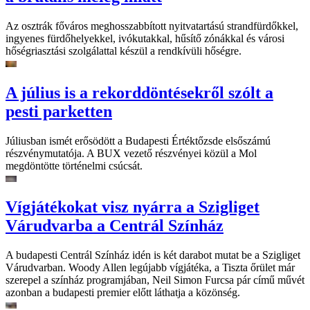
Az osztrák főváros meghosszabbított nyitvatartású strandfürdőkkel,
ingyenes fürdőhelyekkel, ivókutakkal, hűsítő zónákkal és városi
hőségriasztási szolgálattal készül a rendkívüli hőségre.
A július is a rekorddöntésekről szólt a
pesti parketten
Júliusban ismét erősödött a Budapesti Értéktőzsde elsőszámú
részvénymutatója. A BUX vezető részvényei közül a Mol
megdöntötte történelmi csúcsát.
Vígjátékokat visz nyárra a Szigliget
Várudvarba a Centrál Színház
A budapesti Centrál Színház idén is két darabot mutat be a Szigliget
Várudvarban. Woody Allen legújabb vígjátéka, a Tiszta őrület már
szerepel a színház programjában, Neil Simon Furcsa pár című művét
azonban a budapesti premier előtt láthatja a közönség.