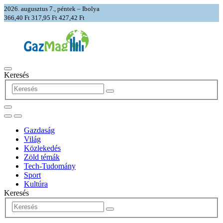
2026. augusztus 7., péntek – Ibolya
366,40 Ft
317,95 Ft
427,42 Ft
Keresés
Gazdaság
Világ
Közlekedés
Zöld témák
Tech-Tudomány
Sport
Kultúra
Keresés