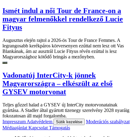
Ismét indul a női Tour de France-on a
magyar felmenőkkel rendelkező Lucie
Fityus
Augusztus elején rajtol a 2026-ös Tour de France Femmes. A
legrangosabb kerékpáros körversenyen ezúttal nem lesz ott Vas
Blankának, ám az ausztrál Lucie Fityus révén ezúttal is lesz
Magyarországhoz kötődő bringás a mezőnyben.
Vadonatúj InterCity-k jönnek
Magyarországra – elkészült az első
GYSEV motorvonat
Teljes gőzzel halad a GYSEV új InterCity motorvonatainak
gyártása. A Stadler által gyártott tizenegy szerelvény 2028 nyaráig
fokozatosan áll majd forgalomba.
Impresszum
Adatvédelem
Moderációs szabályzat
Sütik kezelése
Médiaajánlat
Kapcsolat
Támogatás