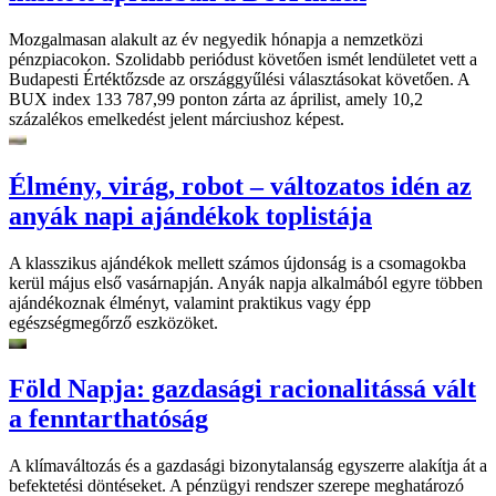
Mozgalmasan alakult az év negyedik hónapja a nemzetközi
pénzpiacokon. Szolidabb periódust követően ismét lendületet vett a
Budapesti Értéktőzsde az országgyűlési választásokat követően. A
BUX index 133 787,99 ponton zárta az áprilist, amely 10,2
százalékos emelkedést jelent márciushoz képest.
Élmény, virág, robot – változatos idén az
anyák napi ajándékok toplistája
A klasszikus ajándékok mellett számos újdonság is a csomagokba
kerül május első vasárnapján. Anyák napja alkalmából egyre többen
ajándékoznak élményt, valamint praktikus vagy épp
egészségmegőrző eszközöket.
Föld Napja: gazdasági racionalitássá vált
a fenntarthatóság
A klímaváltozás és a gazdasági bizonytalanság egyszerre alakítja át a
befektetési döntéseket. A pénzügyi rendszer szerepe meghatározó