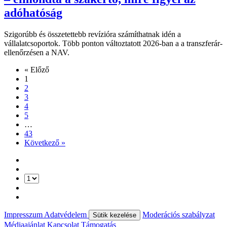
adóhatóság
Szigorúbb és összetettebb revízióra számíthatnak idén a
vállalatcsoportok. Több ponton változtatott 2026-ban a a transzferár-
ellenőrzésen a NAV.
« Előző
1
2
3
4
5
…
43
Következő »
Impresszum
Adatvédelem
Moderációs szabályzat
Sütik kezelése
Médiaajánlat
Kapcsolat
Támogatás