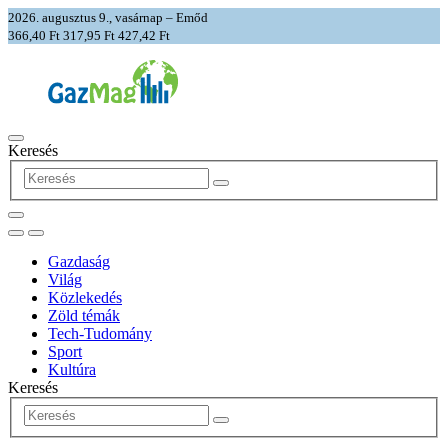
2026. augusztus 9., vasárnap – Emőd
366,40 Ft
317,95 Ft
427,42 Ft
Keresés
Gazdaság
Világ
Közlekedés
Zöld témák
Tech-Tudomány
Sport
Kultúra
Keresés