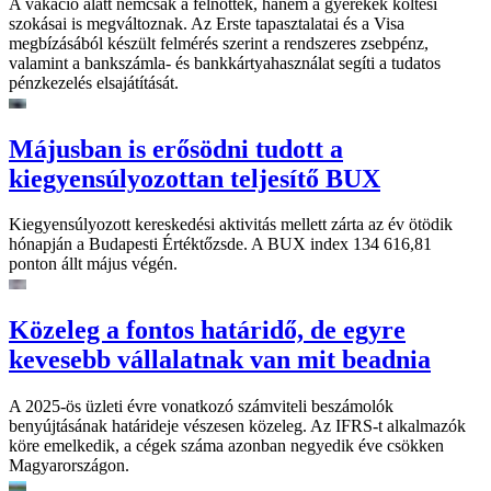
A vakáció alatt nemcsak a felnőttek, hanem a gyerekek költési
szokásai is megváltoznak. Az Erste tapasztalatai és a Visa
megbízásából készült felmérés szerint a rendszeres zsebpénz,
valamint a bankszámla- és bankkártyahasználat segíti a tudatos
pénzkezelés elsajátítását.
Májusban is erősödni tudott a
kiegyensúlyozottan teljesítő BUX
Kiegyensúlyozott kereskedési aktivitás mellett zárta az év ötödik
hónapján a Budapesti Értéktőzsde. A BUX index 134 616,81
ponton állt május végén.
Közeleg a fontos határidő, de egyre
kevesebb vállalatnak van mit beadnia
A 2025-ös üzleti évre vonatkozó számviteli beszámolók
benyújtásának határideje vészesen közeleg. Az IFRS-t alkalmazók
köre emelkedik, a cégek száma azonban negyedik éve csökken
Magyarországon.