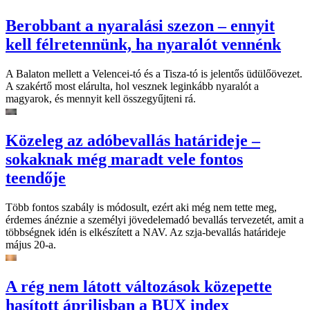
Berobbant a nyaralási szezon – ennyit
kell félretennünk, ha nyaralót vennénk
A Balaton mellett a Velencei-tó és a Tisza-tó is jelentős üdülőövezet.
A szakértő most elárulta, hol vesznek leginkább nyaralót a
magyarok, és mennyit kell összegyűjteni rá.
Közeleg az adóbevallás határideje –
sokaknak még maradt vele fontos
teendője
Több fontos szabály is módosult, ezért aki még nem tette meg,
érdemes ánéznie a személyi jövedelemadó bevallás tervezetét, amit a
többségnek idén is elkészített a NAV. Az szja-bevallás határideje
május 20-a.
A rég nem látott változások közepette
hasított áprilisban a BUX index