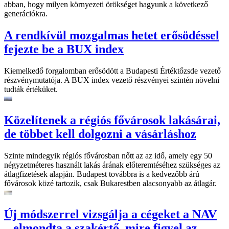
abban, hogy milyen környezeti örökséget hagyunk a következő
generációkra.
A rendkívül mozgalmas hetet erősödéssel
fejezte be a BUX index
Kiemelkedő forgalomban erősödött a Budapesti Értéktőzsde vezető
részvénymutatója. A BUX index vezető részvényei szintén növelni
tudták értéküket.
Közelítenek a régiós fővárosok lakásárai,
de többet kell dolgozni a vásárláshoz
Szinte mindegyik régiós fővárosban nőtt az az idő, amely egy 50
négyzetméteres használt lakás árának előteremtéséhez szükséges az
átlagfizetések alapján. Budapest továbbra is a kedvezőbb árú
fővárosok közé tartozik, csak Bukarestben alacsonyabb az átlagár.
Új módszerrel vizsgálja a cégeket a NAV
– elmondta a szakértő, mire figyel az