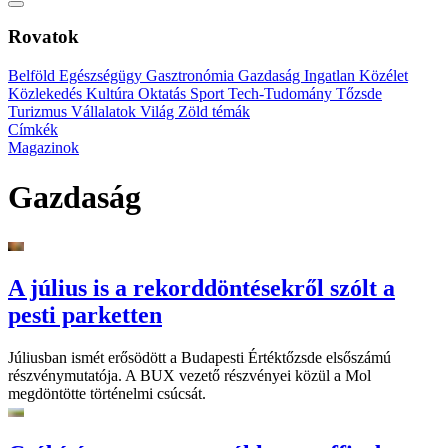
Rovatok
Belföld
Egészségügy
Gasztronómia
Gazdaság
Ingatlan
Közélet
Közlekedés
Kultúra
Oktatás
Sport
Tech-Tudomány
Tőzsde
Turizmus
Vállalatok
Világ
Zöld témák
Címkék
Magazinok
Gazdaság
A július is a rekorddöntésekről szólt a
pesti parketten
Júliusban ismét erősödött a Budapesti Értéktőzsde elsőszámú
részvénymutatója. A BUX vezető részvényei közül a Mol
megdöntötte történelmi csúcsát.