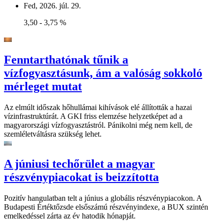
Fed, 2026. júl. 29.
3,50 - 3,75 %
Fenntarthatónak tűnik a
vízfogyasztásunk, ám a valóság sokkoló
mérleget mutat
Az elmúlt időszak hőhullámai kihívások elé állították a hazai
vízinfrastruktúrát. A GKI friss elemzése helyzetképet ad a
magyarországi vízfogyasztástról. Pánikolni még nem kell, de
szemléletváltásra szükség lehet.
A júniusi techőrület a magyar
részvénypiacokat is beizzította
Pozitív hangulatban telt a június a globális részvénypiacokon. A
Budapesti Értéktőzsde elsőszámú részvényindexe, a BUX szintén
emelkedéssel zárta az év hatodik hónapját.