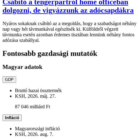
Csábító a tengerpartról home officeban
dolgozni, de vigyázzunk az adócsapdákra
Nyáros sokaknak csábító az a megoldás, hogy a szabadságot néhány
nap vagy hét távmunkával egészítsék ki. Külföldről végzett
távmunka esetén azonban érdemes tisztában lennünk néhány fontos
adózása szabállyal.
Fontosabb gazdasági mutatók
Magyar adatok
GDP
Bruttó hazai össztermék
KSH, 2026. máj. 27.
87 046 milliárd Ft
Infláció
Magyarországi infláció
KSH, 2026. aug. 7.