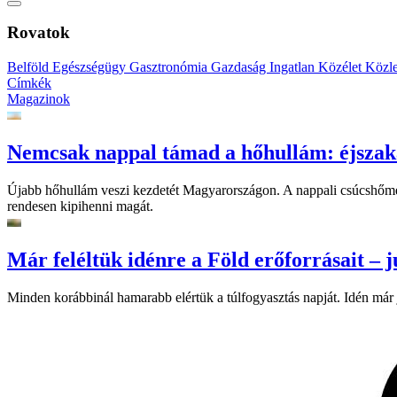
Rovatok
Belföld
Egészségügy
Gasztronómia
Gazdaság
Ingatlan
Közélet
Közl
Címkék
Magazinok
Nemcsak nappal támad a hőhullám: éjszaka
Újabb hőhullám veszi kezdetét Magyarországon. A nappali csúcshőmérsé
rendesen kipihenni magát.
Már feléltük idénre a Föld erőforrásait – jú
Minden korábbinál hamarabb elértük a túlfogyasztás napját. Idén már j