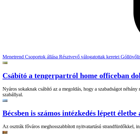
Menetrend
Csoportok állása
Résztvevő válogatottak keretei
Góllövőli
Csábító a tengerpartról home officeban do
Nyáros sokaknak csábító az a megoldás, hogy a szabadságot néhány n
szabállyal.
Bécsben is számos intézkedés lépett életbe 
Az osztrák főváros meghosszabbított nyitvatartású strandfürdőkkel, ing