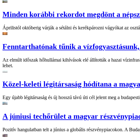
Minden korábbi rekordot megdönt a népsze
Áprilistól októberig várják a sétálni és kerékpározni vágyókat az os
Fenntarthatónak tűnik a vízfogyasztásunk,
Az elmúlt időszak hőhullámai kihívások elé állították a hazai vízinfr
lehet.
Közel-keleti légitársaság hódítana a magyar
Egy újabb légitársaság és új hosszú távú úti cél jelent meg a budapesti
A júniusi techőrület a magyar részvénypiac
Pozitív hangulatban telt a június a globális részvénypiacokon. A Bud