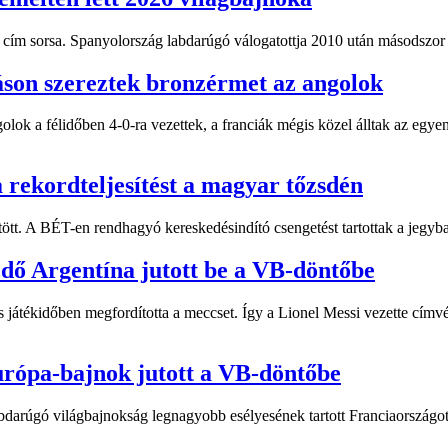
i cím sorsa. Spanyolország labdarúgó válogatottja 2010 után másodszor h
áson szereztek bronzérmet az angolok
golok a félidőben 4-0-ra vezettek, a franciák mégis közel álltak az egy
 rekordteljesítést a magyar tőzsdén
tt. A BÉT-en rendhagyó kereskedésindító csengetést tartottak a jegyba
dő Argentína jutott be a VB-döntőbe
es játékidőben megfordította a meccset. Így a Lionel Messi vezette cím
urópa-bajnok jutott a VB-döntőbe
abdarúgó világbajnokság legnagyobb esélyesének tartott Franciaországot