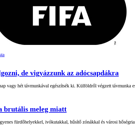
sta
lgozni, de vigyázzunk az adócsapdákra
ap vagy hét távmunkával egészítsék ki. Külföldről végzett távmunka e
a brutális meleg miatt
yenes fürdőhelyekkel, ivókutakkal, hűsítő zónákkal és városi hőségriasz