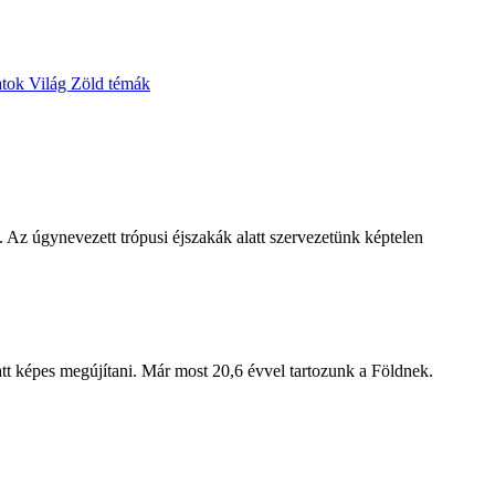
atok
Világ
Zöld témák
 Az úgynevezett trópusi éjszakák alatt szervezetünk képtelen
att képes megújítani. Már most 20,6 évvel tartozunk a Földnek.