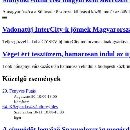
A magyar úszó a a Stillwater 8 sorozat kihívásai közöl immár az ötödiket
Vadonatúj InterCity-k jönnek Magyarorsz
Teljes gőzzel halad a GYSEV új InterCity motorvonatainak gyártása. A
Véget ért tesztüzem, hamarosan indul az ú
Több hónapnyi várakozás után hamarosan elindul a budapesti közbring
Közelgő események
29. Fenyves Futás
Augusztus 20. 10:00-13:00
Komárom
64. Közgazdász-vándorgyűlés
Szeptember 10-11. 10:00-18:00
Eger
A címvédőt legyőző Spanyolország megérde