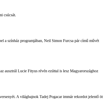
i csúcsát.
repel a színház programjában, Neil Simon Furcsa pár című művét
z ausztrál Lucie Fityus révén ezúttal is lesz Magyarországhoz
ersenyét. A világbajnok Tadej Pogacar immár rekordot jelentő öt