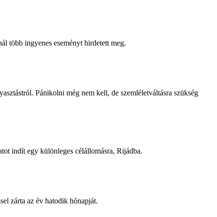
nál több ingyenes eseményt hirdetett meg.
yasztástról. Pánikolni még nem kell, de szemléletváltásra szükség
atot indít egy különleges célállomásra, Rijádba.
el zárta az év hatodik hónapját.