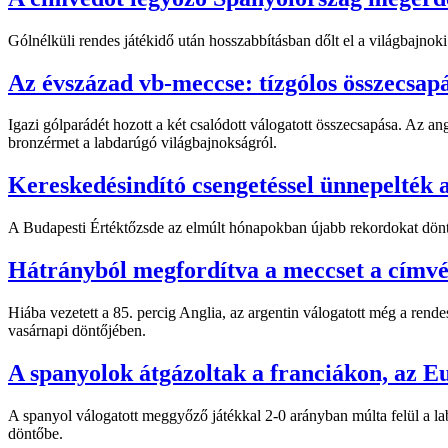
Gólnélküli rendes játékidő után hosszabbításban dőlt el a világbajnok
Az évszázad vb-meccse: tízgólos összecsap
Igazi gólparádét hozott a két csalódott válogatott összecsapása. Az an
bronzérmet a labdarúgó világbajnokságról.
Kereskedésindító csengetéssel ünnepelték a
A Budapesti Értéktőzsde az elmúlt hónapokban újabb rekordokat döntö
Hátrányból megfordítva a meccset a címvé
Hiába vezetett a 85. percig Anglia, az argentin válogatott még a rend
vasárnapi döntőjében.
A spanyolok átgázoltak a franciákon, az E
A spanyol válogatott meggyőző játékkal 2-0 arányban múlta felül a l
döntőbe.