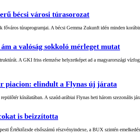
rű bécsi városi túrasorozat
zták főváros túraprogramjai. A bécsi Gemma Zukunft idén minden korábi
 ám a valóság sokkoló mérleget mutat
astruktúrát. A GKI friss elemzése helyzetképet ad a magyarországi vízfog
 piacion: elindult a Flynas új járata
 repülőtér kínálatában. A szaúd-arábiai Flynas heti három szezonális jár
okat is beizzította
apesti Értéktőzsde elsőszámú részvényindexe, a BUX szintén emelkedéss