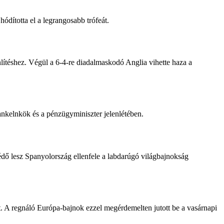
ódította el a legrangosabb trófeát.
enlítéshez. Végül a 6-4-re diadalmaskodó Anglia vihette haza a
nkelnkök és a pénzügyminiszter jelenlétében.
védő lesz Spanyolország ellenfele a labdarúgó világbajnokság
. A regnáló Európa-bajnok ezzel megérdemelten jutott be a vasárnapi