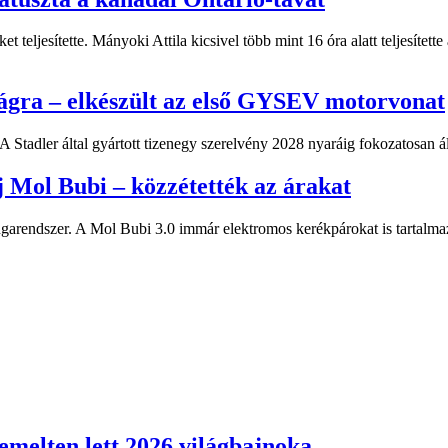
 teljesítette. Mányoki Attila kicsivel több mint 16 óra alatt teljesítette
ágra – elkészült az első GYSEV motorvonat
 Stadler által gyártott tizenegy szerelvény 2028 nyaráig fokozatosan á
j Mol Bubi – közzétették az árakat
arendszer. A Mol Bubi 3.0 immár elektromos kerékpárokat is tartalmaz
melten lett 2026 világbajnoka