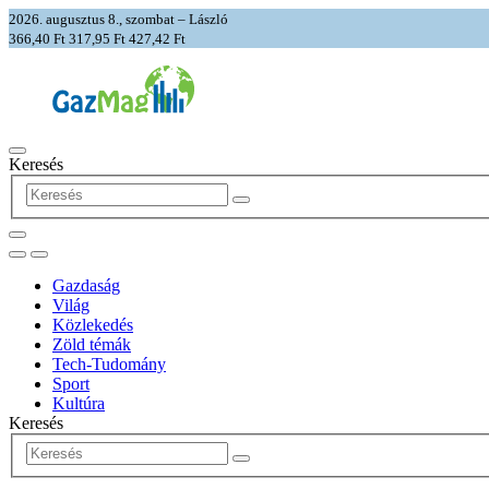
2026. augusztus 8., szombat – László
366,40 Ft
317,95 Ft
427,42 Ft
Keresés
Gazdaság
Világ
Közlekedés
Zöld témák
Tech-Tudomány
Sport
Kultúra
Keresés