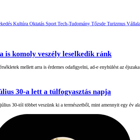
ekedés
Kultúra
Oktatás
Sport
Tech-Tudomány
Tőzsde
Turizmus
Vállal
 is komoly veszély leselkedik ránk
kletek mellett arra is érdemes odafigyelni, ad-e enyhülést az éjszaka.
lius 30-a lett a túlfogyasztás napja
úlius 30-tól többet veszünk ki a természetből, mint amennyit egy év al