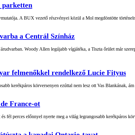
i parketten
ymutatója. A BUX vezető részvényei közül a Mol megdöntötte történelm
dvarba a Centrál Színház
 Várudvarban. Woody Allen legújabb vígjátéka, a Tiszta őrület már sze
yar felmenőkkel rendelkező Lucie Fityus
sabb kerékpáros körversenyen ezúttal nem lesz ott Vas Blankának, ám a
 de France-ot
 fél perces előnnyel nyerte meg a világ legrangosabb kerékpáros körv
átúszta a kanadai Ontario-tavat