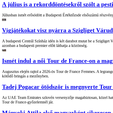
A július is a rekorddöntésekről szólt a pest
Júliusban ismét erősödött a Budapesti Értéktőzsde elsőszámú részvén
Vígjátékokat visz nyárra a Szigliget Váru
A budapesti Centrál Színház idén is két darabot mutat be a Szigliget
azonban a budapesti premier előtt láthatja a közönség.
Ismét indul a női Tour de France-on a mag
Augusztus elején rajtol a 2026-ös Tour de France Femmes. A legrango
kötődő bringás a mezőnyben.
Tadej Pogacar ötödször is megnyerte Tour
Az UAE Team Emirates szlovén versenyzője magabiztosan, közel hat és
Tour de France-győzelemnél jár.
Mányoki Attila első magyarként sikeresen 