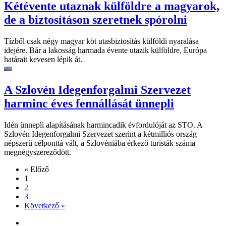
Kétévente utaznak külföldre a magyarok,
de a biztosításon szeretnek spórolni
Tízből csak négy magyar köt utasbiztosítás külföldi nyaralása
idejére. Bár a lakosság harmada évente utazik külföldre, Európa
határait kevesen lépik át.
A Szlovén Idegenforgalmi Szervezet
harminc éves fennállását ünnepli
Idén ünnepli alapításának harmincadik évfordulóját az STO. A
Szlovén Idegenforgalmi Szervezet szerint a kétmilliós ország
népszerű célponttá vált, a Szlovéniába érkező turisták száma
megnégyszereződött.
« Előző
1
2
3
Következő »