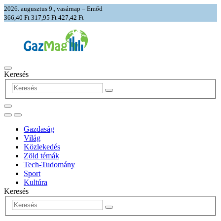
2026. augusztus 9., vasárnap – Emőd
366,40 Ft
317,95 Ft
427,42 Ft
Keresés
Gazdaság
Világ
Közlekedés
Zöld témák
Tech-Tudomány
Sport
Kultúra
Keresés