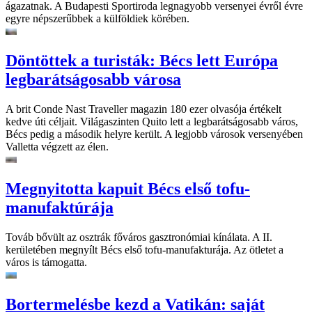
ágazatnak. A Budapesti Sportiroda legnagyobb versenyei évről évre
egyre népszerűbbek a külföldiek körében.
Döntöttek a turisták: Bécs lett Európa
legbarátságosabb városa
A brit Conde Nast Traveller magazin 180 ezer olvasója értékelt
kedve úti céljait. Világaszinten Quito lett a legbarátságosabb város,
Bécs pedig a második helyre került. A legjobb városok versenyében
Valletta végzett az élen.
Megnyitotta kapuit Bécs első tofu-
manufaktúrája
Továb bővült az osztrák főváros gasztronómiai kínálata. A II.
kerületében megnyílt Bécs első tofu-manufakturája. Az ötletet a
város is támogatta.
Bortermelésbe kezd a Vatikán: saját