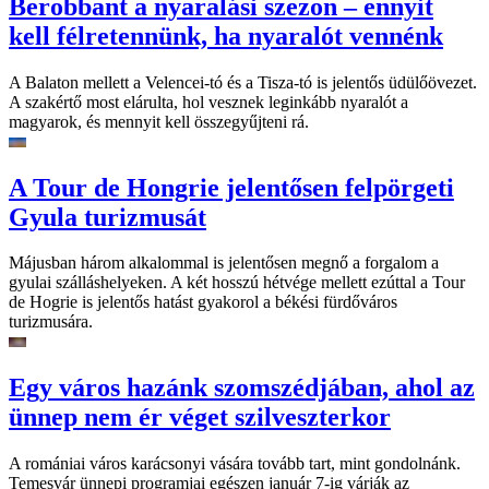
Berobbant a nyaralási szezon – ennyit
kell félretennünk, ha nyaralót vennénk
A Balaton mellett a Velencei-tó és a Tisza-tó is jelentős üdülőövezet.
A szakértő most elárulta, hol vesznek leginkább nyaralót a
magyarok, és mennyit kell összegyűjteni rá.
A Tour de Hongrie jelentősen felpörgeti
Gyula turizmusát
Májusban három alkalommal is jelentősen megnő a forgalom a
gyulai szálláshelyeken. A két hosszú hétvége mellett ezúttal a Tour
de Hogrie is jelentős hatást gyakorol a békési fürdőváros
turizmusára.
Egy város hazánk szomszédjában, ahol az
ünnep nem ér véget szilveszterkor
A romániai város karácsonyi vására tovább tart, mint gondolnánk.
Temesvár ünnepi programjai egészen január 7-ig várják az