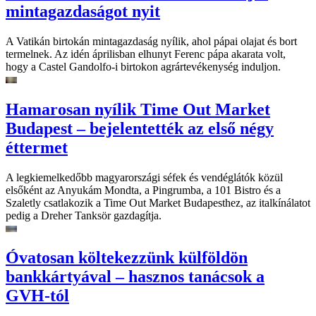
mintagazdaságot nyit
A Vatikán birtokán mintagazdaság nyílik, ahol pápai olajat és bort
termelnek. Az idén áprilisban elhunyt Ferenc pápa akarata volt,
hogy a Castel Gandolfo-i birtokon agrártevékenység induljon.
Hamarosan nyílik Time Out Market
Budapest – bejelentették az első négy
éttermet
A legkiemelkedőbb magyarországi séfek és vendéglátók közül
elsőként az Anyukám Mondta, a Pingrumba, a 101 Bistro és a
Szaletly csatlakozik a Time Out Market Budapesthez, az italkínálatot
pedig a Dreher Tanksör gazdagítja.
Óvatosan költekezzünk külföldön
bankkártyával – hasznos tanácsok a
GVH-tól