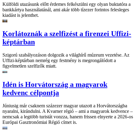
Külföldi utazásunk előtt érdemes felkészülni egy olyan buktatóra a
bankkártya használatánál, ami akár több tízezer forintos felesleges
kiadást is jelenthet.
Korlátoznák a szelfizést a firenzei Uffizi-
képtárban
Szigorú szabályozáson dolgozik a világhírű múzeum vezetése. Az
Uffizi-képtárban nemrég egy festmény is megrongálódott a
figyelmetlen szelfizők miatt.
Idén is Horvátország a magyarok
kedvenc célpontja
Júniusig már csaknem százezer magyar utazott a Horvátországba
nyaralni, kirándulni. A Kvarner régió – ami a magyarok kedvence –
nemcsak a legtöbb turistát vonzza, hanem frissen elnyerte a 2026-os
Európai Gasztronómiai Régió címet is.