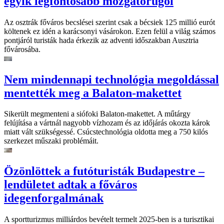
egyik legfontosabb mozgatórugói
Az osztrák főváros becslései szerint csak a bécsiek 125 millió eurót
költenek ez idén a karácsonyi vásárokon. Ezen felül a világ számos
pontjáról turisták hada érkezik az adventi időszakban Ausztria
fővárosába.
Nem mindennapi technológia megoldással
mentették meg a Balaton-makettet
Sikerült megmenteni a siófoki Balaton-makettet. A műtárgy
felújítása a vártnál nagyobb vízhozam és az időjárás okozta károk
miatt vált szükségessé. Csúcstechnológia oldotta meg a 750 kilós
szerkezet műszaki problémáit.
Özönlöttek a futóturisták Budapestre –
lendületet adtak a főváros
idegenforgalmának
A sportturizmus milliárdos bevételt termelt 2025-ben is a turisztikai