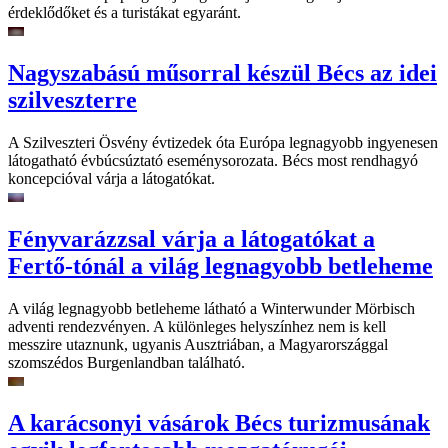
érdeklődőket és a turistákat egyaránt.
Nagyszabású műsorral készül Bécs az idei
szilveszterre
A Szilveszteri Ösvény évtizedek óta Európa legnagyobb ingyenesen
látogatható évbúcsúztató eseménysorozata. Bécs most rendhagyó
koncepcióval várja a látogatókat.
Fényvarázzsal várja a látogatókat a
Fertő-tónál a világ legnagyobb betleheme
A világ legnagyobb betleheme látható a Winterwunder Mörbisch
adventi rendezvényen. A különleges helyszínhez nem is kell
messzire utaznunk, ugyanis Ausztriában, a Magyarországgal
szomszédos Burgenlandban található.
A karácsonyi vásárok Bécs turizmusának