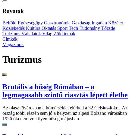
Rovatok
Belföld
Egészségügy
Gasztronómia
Gazdaság
Ingatlan
Közélet
Közlekedés
Kultúra
Oktatás
Sport
Tech-Tudomány
Tőzsde
Turizmus
Vállalatok
Világ
Zöld témák
Címkék
Magazinok
Turizmus
Brutális a hőség Rómában – a
legmagasabb szintű riasztás lépett életbe
Az olasz fővárosban a hőmérséklet elérheti a 32 Celsius-fokot. Az
ország többi részén sem jó a helyzet, az alpesi Bolzano városában
1956 óta nem volt ilyen hőség májusban.