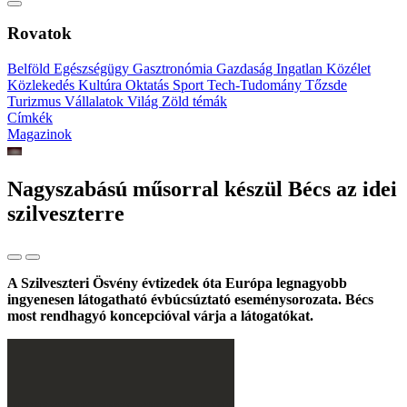
Rovatok
Belföld
Egészségügy
Gasztronómia
Gazdaság
Ingatlan
Közélet
Közlekedés
Kultúra
Oktatás
Sport
Tech-Tudomány
Tőzsde
Turizmus
Vállalatok
Világ
Zöld témák
Címkék
Magazinok
Nagyszabású műsorral készül Bécs az idei
szilveszterre
A Szilveszteri Ösvény évtizedek óta Európa legnagyobb
ingyenesen látogatható évbúcsúztató eseménysorozata. Bécs
most rendhagyó koncepcióval várja a látogatókat.