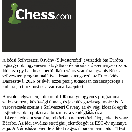
A bécsi Szilveszteri Ösvény (Silvesterpfad) évtizedek óta Európa
legnagyobb ingyenesen látogatható évbúcsúztató eseménysorozata.
Idén ez egy hatalmas mérföldkő a város számára ugyanis Bécs a
szilveszteri programmal hivatalosan is megkezdi az Eurovíziós
Dalfesztivál 2026-os évét, ezzel pedig tudatosan összekapcsolja a
kultúrát, a turizmust és a városmárka-építést.
A nyolc helyszínen, több mint 100 órányi ingyenes programmal
zajló esemény közösségi ünnep, és jelentős gazdasági motor is. A
városvezetés szerint a Szilveszteri Ösvény az év végi időszak egyik
legfontosabb impulzusa a turizmus, a vendéglátás és a
kiskereskedelem számára, miközben nemzetközi látogatókat is vonz
Bécsbe. Az idei évváltás stratégiai jelentőségét az ESC-év nyitánya
adja. A Városháza téren felállított nagyszínpadon bemutatott "Best