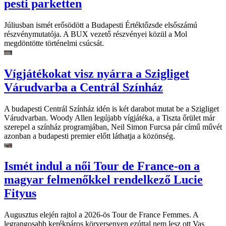
pesti parketten
Júliusban ismét erősödött a Budapesti Értéktőzsde elsőszámú
részvénymutatója. A BUX vezető részvényei közül a Mol
megdöntötte történelmi csúcsát.
Vígjátékokat visz nyárra a Szigliget
Várudvarba a Centrál Színház
A budapesti Centrál Színház idén is két darabot mutat be a Szigliget
Várudvarban. Woody Allen legújabb vígjátéka, a Tiszta őrület már
szerepel a színház programjában, Neil Simon Furcsa pár című művét
azonban a budapesti premier előtt láthatja a közönség.
Ismét indul a női Tour de France-on a
magyar felmenőkkel rendelkező Lucie
Fityus
Augusztus elején rajtol a 2026-ös Tour de France Femmes. A
legrangosabb kerékpáros körversenyen ezúttal nem lesz ott Vas