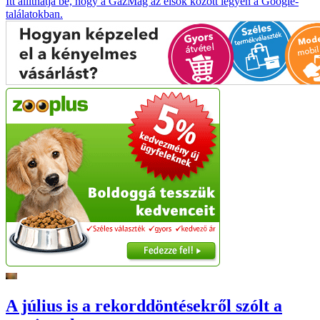
Itt állíthatja be, hogy a GazMag az elsők között legyen a Google-
találatokban.
A július is a rekorddöntésekről szólt a