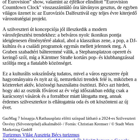
of Eurovision" show, valamint az éjfélkor elindított "Eurovision
Countdown Clock" visszaszámláló óra látványos gesztus, de egyben
világos üzenet is: az Eurovíziós Dalfesztivál egy teljes évre kiterjedő
városstratégiai projekt.
A szilveszteri út koncepciója jól illeszkedik a modern
városfejlesztési trendekhez: a belváros nyolc ikonikus pontja
ideiglenesen élménytérré alakul, ahol a klasszikus zene, a pop, a DJ-
kultúra és a családi programok egymás mellett jelennek meg. A
Graben szabadtéri bálteremmé válik, a Stephansplatzon operett és
keringő szól, míg a Kärntner Straße kortárs pop- és klubhangzással
szólítja meg a fiatalabb közönséget.
Ez a kulturális sokszínűség tudatos, mivel a város egyszerre épít
hagyományaira és nyit az új, nemzetközi trendek felé is, miközben a
köztereket aktív, közösségi használatra ösztönzi. Bécs azt hirdeti,
hogy aki az osztrák fővárost az év végi időszakban eddig csak a
karácsonyi vásárok és a forraltbor miatt látogatta meg, annak
érdemes szilveszterkor is ellátogatnia oda és ott köszönteni az új
évet.
GazMag
7 hónapja
A Rathausplatz előtti színpad látható a 2024-es Szilveszteri
Ösvény (Silvesterpfad) alkalmából- / Forrás: Christian Kremser / © Stadt Wien
Marketing GmbH
Turizmus
Világ
Ausztria
Bécs
turizmus