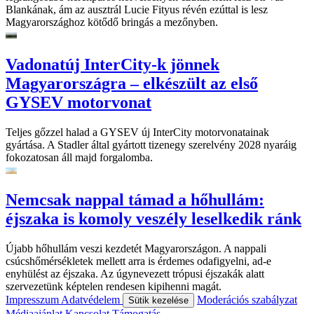
Blankának, ám az ausztrál Lucie Fityus révén ezúttal is lesz
Magyarországhoz kötődő bringás a mezőnyben.
Vadonatúj InterCity-k jönnek
Magyarországra – elkészült az első
GYSEV motorvonat
Teljes gőzzel halad a GYSEV új InterCity motorvonatainak
gyártása. A Stadler által gyártott tizenegy szerelvény 2028 nyaráig
fokozatosan áll majd forgalomba.
Nemcsak nappal támad a hőhullám:
éjszaka is komoly veszély leselkedik ránk
Újabb hőhullám veszi kezdetét Magyarországon. A nappali
csúcshőmérsékletek mellett arra is érdemes odafigyelni, ad-e
enyhülést az éjszaka. Az úgynevezett trópusi éjszakák alatt
szervezetünk képtelen rendesen kipihenni magát.
Impresszum
Adatvédelem
Moderációs szabályzat
Sütik kezelése
Médiaajánlat
Kapcsolat
Támogatás