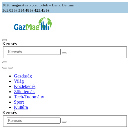
2026. augusztus 6., csütörtök – Berta, Bettina
363,03 Ft
314,48 Ft
423,45 Ft
Keresés
Gazdaság
Világ
Közlekedés
Zöld témák
Tech-Tudomány
Sport
Kultúra
Keresés