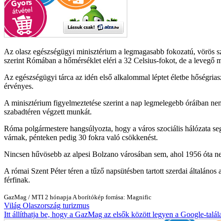
Az olasz egészségügyi minisztérium a legmagasabb fokozatú, vörös szí
szerint Rómában a hőmérséklet eléri a 32 Celsius-fokot, de a levegő m
Az egészségügyi tárca az idén első alkalommal léptet életbe hőségri
érvényes.
A minisztérium figyelmeztetése szerint a nap legmelegebb óráiban nem 
szabadtéren végzett munkát.
Róma polgármestere hangsúlyozta, hogy a város szociális hálózata se
várnak, pénteken pedig 30 fokra való csökkenést.
Nincsen hűvösebb az alpesi Bolzano városában sem, ahol 1956 óta nem 
A római Szent Péter téren a tűző napsütésben tartott szerdai általános 
férfinak.
GazMag
/
MTI
2 hónapja
A borítókép forrása: Magnific
Világ
Olaszország
turizmus
Itt állíthatja be, hogy a GazMag az elsők között legyen a Google-talál