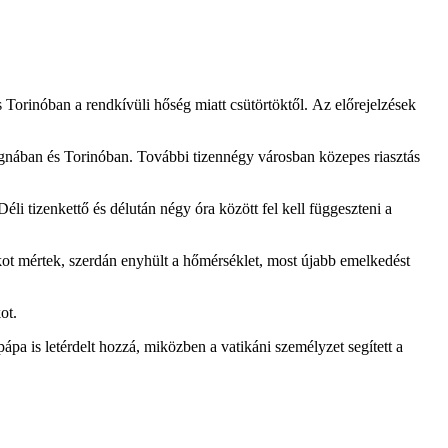
Torinóban a rendkívüli hőség miatt csütörtöktől. Az előrejelzések
ognában és Torinóban. További tizennégy városban közepes riasztás
i tizenkettő és délután négy óra között fel kell függeszteni a
kot mértek, szerdán enyhült a hőmérséklet, most újabb emelkedést
ot.
pápa is letérdelt hozzá, miközben a vatikáni személyzet segített a