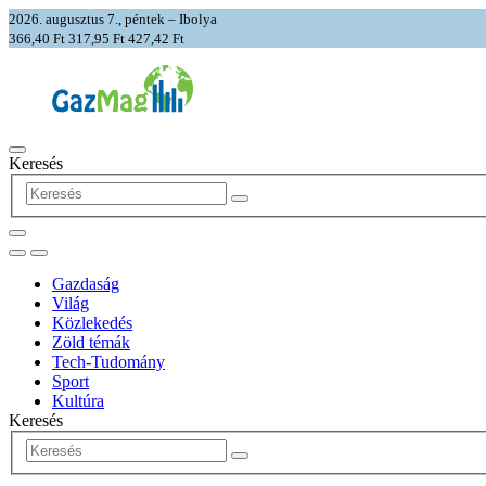
2026. augusztus 7., péntek – Ibolya
366,40 Ft
317,95 Ft
427,42 Ft
Keresés
Gazdaság
Világ
Közlekedés
Zöld témák
Tech-Tudomány
Sport
Kultúra
Keresés