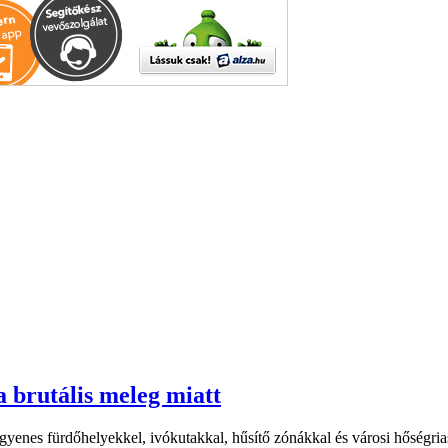
a brutális meleg miatt
yenes fürdőhelyekkel, ivókutakkal, hűsítő zónákkal és városi hőségriasz