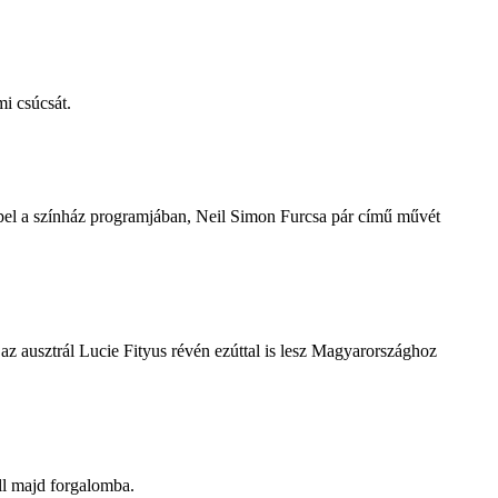
i csúcsát.
repel a színház programjában, Neil Simon Furcsa pár című művét
z ausztrál Lucie Fityus révén ezúttal is lesz Magyarországhoz
ll majd forgalomba.