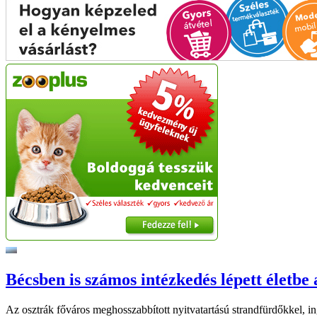
Bécsben is számos intézkedés lépett életbe 
Az osztrák főváros meghosszabbított nyitvatartású strandfürdőkkel, ing