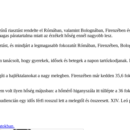
nű riasztást rendelte el Rómában, valamint Bolognában, Firenzében és 
agas páratartalma miatt az érzékelt hőség ennél nagyobb lesz.
asztást, és mindjárt a legmagasabb fokozatút Rómában, Firenzében, Bol
tanácsolt, hogy gyerekek, idősek és betegek a napon tartózkodjanak. Dél
gíti a hajléktalanokat a nagy melegben. Firenzében már kedden 35,6 fo
volt ilyen hőség májusban: a hőmérő higanyszála itt túllépte a 36 fok
audiencián egy idős férfi rosszul lett a melegtől és összeesett. XIV. Leó 
atokban.