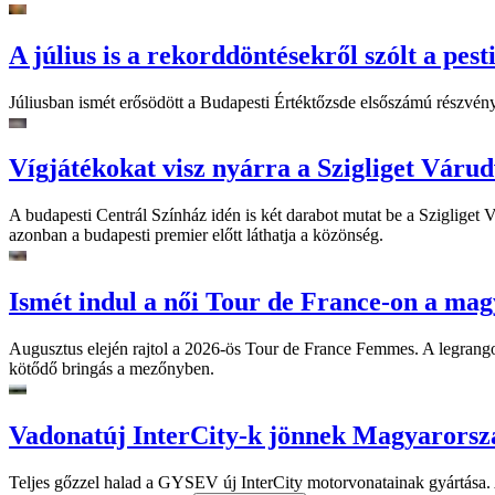
A július is a rekorddöntésekről szólt a pest
Júliusban ismét erősödött a Budapesti Értéktőzsde elsőszámú részvén
Vígjátékokat visz nyárra a Szigliget Váru
A budapesti Centrál Színház idén is két darabot mutat be a Szigliget
azonban a budapesti premier előtt láthatja a közönség.
Ismét indul a női Tour de France-on a mag
Augusztus elején rajtol a 2026-ös Tour de France Femmes. A legrango
kötődő bringás a mezőnyben.
Vadonatúj InterCity-k jönnek Magyarorsz
Teljes gőzzel halad a GYSEV új InterCity motorvonatainak gyártása. A