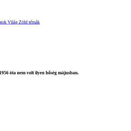
atok
Világ
Zöld témák
 1956 óta nem volt ilyen hőség májusban.