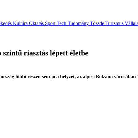
ekedés
Kultúra
Oktatás
Sport
Tech-Tudomány
Tőzsde
Turizmus
Vállal
zintű riasztás lépett életbe
 ország többi részén sem jó a helyzet, az alpesi Bolzano városában