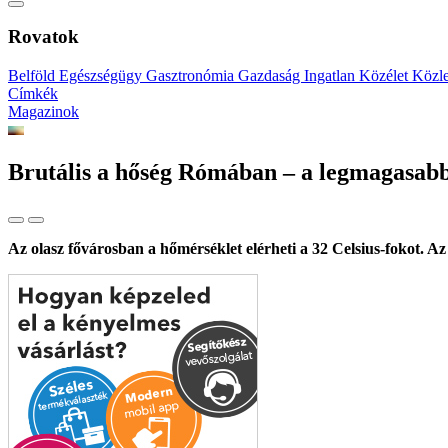
Rovatok
Belföld
Egészségügy
Gasztronómia
Gazdaság
Ingatlan
Közélet
Közl
Címkék
Magazinok
Brutális a hőség Rómában – a legmagasabb s
Az olasz fővárosban a hőmérséklet elérheti a 32 Celsius-fokot. Az