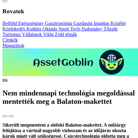
Rovatok
Belföld
Egészségügy
Gasztronómia
Gazdaság
Ingatlan
Közélet
Közlekedés
Kultúra
Oktatás
Sport
Tech-Tudomány
Tőzsde
Turizmus
Vállalatok
Világ
Zöld témák
Címkék
Magazinok
Nem mindennapi technológia megoldással
mentették meg a Balaton-makettet
Sikerült megmenteni a siófoki Balaton-makettet. A műtárgy
felújítása a vártnál nagyobb vízhozam és az időjárás okozta
károk miatt vált szükségessé. Csúcstechnológia oldotta meg a