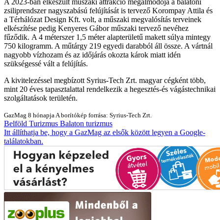
A 2023-ban elkészült műszaki attrakció megálmodója a balatoni
zsiliprendszer nagyszabású felújítását is tervező Korompay Attila és
a Térhálózat Design Kft. volt, a műszaki megvalósítás terveinek
elkészítése pedig Kenyeres Gábor műszaki tervező nevéhez
fűződik. A 4 méterszer 1,5 méter alapterületű makett súlya mintegy
750 kilogramm. A műtárgy 219 egyedi darabból áll össze. A vártnál
nagyobb vízhozam és az időjárás okozta károk miatt idén
szükségessé vált a felújítás.
A kivitelezéssel megbízott Syrius-Tech Zrt. magyar cégként több,
mint 20 éves tapasztalattal rendelkezik a hegesztés-és vágástechnikai
szolgáltatások területén.
GazMag
8 hónapja
A borítókép forrása: Syrius-Tech Zrt.
Belföld
Turizmus
Balaton
turizmus
Itt állíthatja be, hogy a GazMag az elsők között legyen a Google-
találatokban.