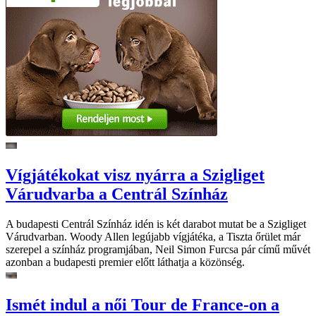
Vígjátékokat visz nyárra a Szigliget
Várudvarba a Centrál Színház
A budapesti Centrál Színház idén is két darabot mutat be a Szigliget
Várudvarban. Woody Allen legújabb vígjátéka, a Tiszta őrület már
szerepel a színház programjában, Neil Simon Furcsa pár című művét
azonban a budapesti premier előtt láthatja a közönség.
Ismét indul a női Tour de France-on a