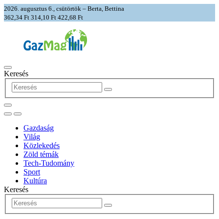
2026. augusztus 6., csütörtök – Berta, Bettina
362,34 Ft
314,10 Ft
422,68 Ft
Keresés
Gazdaság
Világ
Közlekedés
Zöld témák
Tech-Tudomány
Sport
Kultúra
Keresés