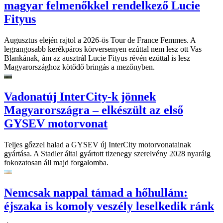
magyar felmenőkkel rendelkező Lucie
Fityus
Augusztus elején rajtol a 2026-ös Tour de France Femmes. A
legrangosabb kerékpáros körversenyen ezúttal nem lesz ott Vas
Blankának, ám az ausztrál Lucie Fityus révén ezúttal is lesz
Magyarországhoz kötődő bringás a mezőnyben.
Vadonatúj InterCity-k jönnek
Magyarországra – elkészült az első
GYSEV motorvonat
Teljes gőzzel halad a GYSEV új InterCity motorvonatainak
gyártása. A Stadler által gyártott tizenegy szerelvény 2028 nyaráig
fokozatosan áll majd forgalomba.
Nemcsak nappal támad a hőhullám:
éjszaka is komoly veszély leselkedik ránk