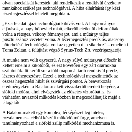
olyan specialistát kerestek, aki rendelkezik a rendkívül érzékeny
munkához szükséges technológiával. A hiba elhárítását így kézi
lézerhegesztéssel lehetett megoldani.
Ez a feladat igazi technológiai kihívás volt. A hagyományos
eljárások, a nagy hőbevitel miatt, elkerülhetetlenül deformálták
volna a réteges, vékony fémanyagot, ami a műtárgy teljes
pusztulásához vezetett volna. A lézerhegesztés precíziós, alacsony
hőterhelésű technológiája volt az egyetlen út a sikerhez
– emelte ki
Toma Zoltán, a felújítást végző Syrius-Tech Zrt. vezérigazgatója.
A munka nem vollt egyszerű. A nagy súlyú műtárgyat először ki
kellett emelni a kikötőből, és ezt követően egy zárt csarnokba
szállították. Itt került sor a több napon át tartó rendkívül precíz,
lézeres áthegesztésre. Ezzel a technológiával megszüntették az
összes hegesztési hibát és szivárgási pontot. A beavatkozás
eredményeként a Balaton-makett visszakerült eredeti helyére, a
siófoki mólóra, ahol elvégezték az előzetes vízpróbát is, és
várhatóan tavasztól működés közben is megcsodálhatják majd a
látogatók.
A Balaton-makett egy komplex, térképészetileg hiteles,
rozsdamentes acélból készült működő műtárgy, amelyen
tanulmányozható a siófoki zsilip működési mechanizmusa is.