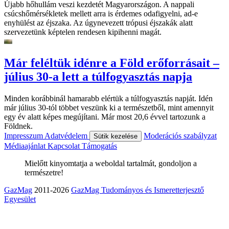
Újabb hőhullám veszi kezdetét Magyarországon. A nappali
csúcshőmérsékletek mellett arra is érdemes odafigyelni, ad-e
enyhülést az éjszaka. Az úgynevezett trópusi éjszakák alatt
szervezetünk képtelen rendesen kipihenni magát.
Már feléltük idénre a Föld erőforrásait –
július 30-a lett a túlfogyasztás napja
Minden korábbinál hamarabb elértük a túlfogyasztás napját. Idén
már július 30-tól többet veszünk ki a természetből, mint amennyit
egy év alatt képes megújítani. Már most 20,6 évvel tartozunk a
Földnek.
Impresszum
Adatvédelem
Moderációs szabályzat
Sütik kezelése
Médiaajánlat
Kapcsolat
Támogatás
Mielőtt kinyomtatja a weboldal tartalmát, gondoljon a
természetre!
GazMag
2011-2026
GazMag Tudományos és Ismeretterjesztő
Egyesület