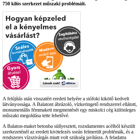
750 kilós szerkezet műszaki problémáit.
A felújítás után visszatért eredeti helyére a siófoki kikötő kedvelt
látványossága. A Balatont ábrázoló, vízkeringető rendszerrel ellátott,
monumentális fémmakett megmentését egy miskolci cég különleges
műszaki megoldása tette lehetővé.
A Balaton-maket betonba süllyesztett, rozsdamentes acélból készült
szerkezeténél az eredeti kivitelezés során felmerült problémák, és a
rendszeres vízszivárgás miatt volt szükség javításra. A feladatra