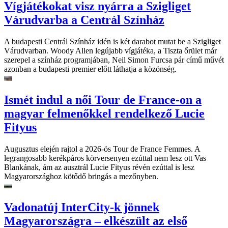
Vígjátékokat visz nyárra a Szigliget
Várudvarba a Centrál Színház
A budapesti Centrál Színház idén is két darabot mutat be a Szigliget
Várudvarban. Woody Allen legújabb vígjátéka, a Tiszta őrület már
szerepel a színház programjában, Neil Simon Furcsa pár című művét
azonban a budapesti premier előtt láthatja a közönség.
Ismét indul a női Tour de France-on a
magyar felmenőkkel rendelkező Lucie
Fityus
Augusztus elején rajtol a 2026-ös Tour de France Femmes. A
legrangosabb kerékpáros körversenyen ezúttal nem lesz ott Vas
Blankának, ám az ausztrál Lucie Fityus révén ezúttal is lesz
Magyarországhoz kötődő bringás a mezőnyben.
Vadonatúj InterCity-k jönnek
Magyarországra – elkészült az első