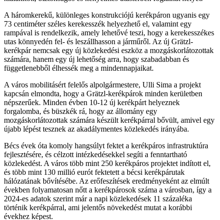
A háromkerekű, különleges konstrukciójú kerékpáron ugyanis egy
73 centiméter széles kerekesszék helyezhető el, valamint egy
rampával is rendelkezik, amely lehetővé teszi, hogy a kerekesszékes
utas könnyedén fel- és leszállhasson a járműről. Az új Grätzl-
kerékpár nemcsak egy új közlekedési eszköz a mozgáskorlátozottak
számára, hanem egy új lehetőség arra, hogy szabadabban és
függetlenebből élhessék meg a mindennapjaikat.
A város mobilitásért felelős alpolgármestere, Ulli Sima a projekt
kapcsán elmondta, hogy a Grätzl-kerékpárok minden kerületben
népszerűek. Minden évben 10-12 új kerékpárt helyeznek
forgalomba, és büszkék rá, hogy az állomány egy
mozgáskorlátozottak számára készült kerékpárral bővült, amivel egy
újabb lépést tesznek az akadálymentes közlekedés irányába.
Bécs évek óta komoly hangsúlyt fektet a kerékpáros infrastruktúra
fejlesztésére, és célzott intézkedésekkel segíti a fenntartható
közlekedést. A város több mint 250 kerékpáros projektet indított el,
és több mint 130 millió eurót fektetett a bécsi kerékpárutak
hálózatának bővítésébe. Az erőfeszítések eredményeként az elmúlt
években folyamatosan nőtt a kerékpárosok száma a városban, így a
2024-es adatok szerint már a napi közlekedések 11 százaléka
történik kerékpárral, ami jelentős növekedést mutat a korábbi
évekhez képest.