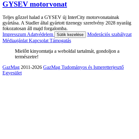
GYSEV motorvonat
Teljes gőzzel halad a GYSEV új InterCity motorvonatainak
gyártása. A Stadler által gyártott tizenegy szerelvény 2028 nyaráig
fokozatosan áll majd forgalomba.
Impresszum
Adatvédelem
Moderációs szabályzat
Sütik kezelése
Médiaajánlat
Kapcsolat
Támogatás
Mielőtt kinyomtatja a weboldal tartalmát, gondoljon a
természetre!
GazMag
2011-2026
GazMag Tudományos és Ismeretterjesztő
Egyesület