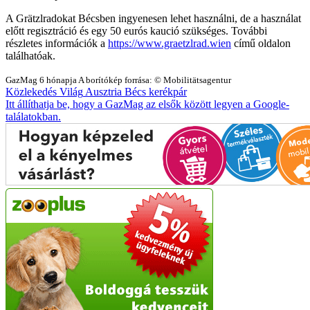
A Grätzlradokat Bécsben ingyenesen lehet használni, de a használat
előtt regisztráció és egy 50 eurós kaució szükséges. További
részletes információk a
https://www.graetzlrad.wien
című oldalon
találhatóak.
GazMag
6 hónapja
A borítókép forrása: © Mobilitätsagentur
Közlekedés
Világ
Ausztria
Bécs
kerékpár
Itt állíthatja be, hogy a GazMag az elsők között legyen a Google-
találatokban.