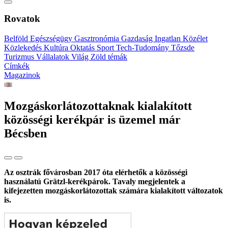
Rovatok
Belföld
Egészségügy
Gasztronómia
Gazdaság
Ingatlan
Közélet
Közlekedés
Kultúra
Oktatás
Sport
Tech-Tudomány
Tőzsde
Turizmus
Vállalatok
Világ
Zöld témák
Címkék
Magazinok
Mozgáskorlátozottaknak kialakított
közösségi kerékpár is üzemel már
Bécsben
Az osztrák fővárosban 2017 óta elérhetők a közösségi
használatú Grätzl-kerékpárok. Tavaly megjelentek a
kifejezetten mozgáskorlátozottak számára kialakított változatok
is.