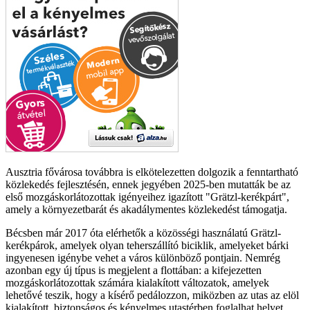
Ausztria fővárosa továbbra is elkötelezetten dolgozik a fenntartható
közlekedés fejlesztésén, ennek jegyében 2025-ben mutatták be az
első mozgáskorlátozottak igényeihez igazított "Grätzl-kerékpárt",
amely a környezetbarát és akadálymentes közlekedést támogatja.
Bécsben már 2017 óta elérhetők a közösségi használatú Grätzl-
kerékpárok, amelyek olyan teherszállító biciklik, amelyeket bárki
ingyenesen igénybe vehet a város különböző pontjain. Nemrég
azonban egy új típus is megjelent a flottában: a kifejezetten
mozgáskorlátozottak számára kialakított változatok, amelyek
lehetővé teszik, hogy a kísérő pedálozzon, miközben az utas az elöl
kialakított, biztonságos és kényelmes utastérben foglalhat helyet.