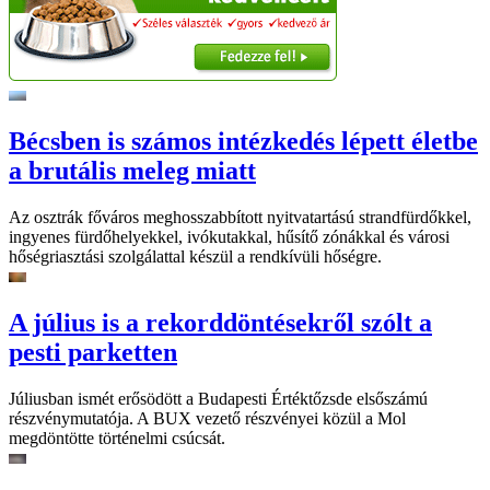
Bécsben is számos intézkedés lépett életbe
a brutális meleg miatt
Az osztrák főváros meghosszabbított nyitvatartású strandfürdőkkel,
ingyenes fürdőhelyekkel, ivókutakkal, hűsítő zónákkal és városi
hőségriasztási szolgálattal készül a rendkívüli hőségre.
A július is a rekorddöntésekről szólt a
pesti parketten
Júliusban ismét erősödött a Budapesti Értéktőzsde elsőszámú
részvénymutatója. A BUX vezető részvényei közül a Mol
megdöntötte történelmi csúcsát.