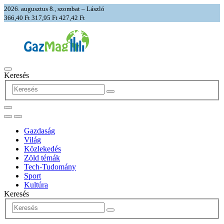
2026. augusztus 8., szombat – László
366,40 Ft
317,95 Ft
427,42 Ft
Keresés
Gazdaság
Világ
Közlekedés
Zöld témák
Tech-Tudomány
Sport
Kultúra
Keresés