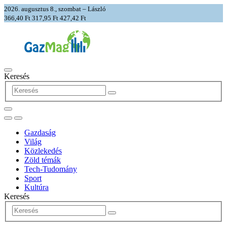
2026. augusztus 8., szombat – László
366,40 Ft
317,95 Ft
427,42 Ft
Keresés
Gazdaság
Világ
Közlekedés
Zöld témák
Tech-Tudomány
Sport
Kultúra
Keresés