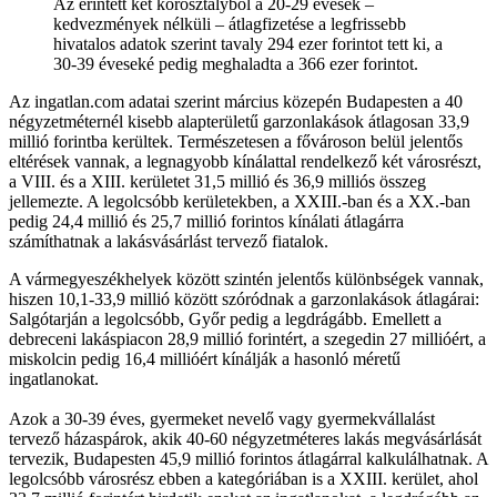
Az érintett két korosztályból a 20-29 évesek –
kedvezmények nélküli – átlagfizetése a legfrissebb
hivatalos adatok szerint tavaly 294 ezer forintot tett ki, a
30-39 éveseké pedig meghaladta a 366 ezer forintot.
Az ingatlan.com adatai szerint március közepén Budapesten a 40
négyzetméternél kisebb alapterületű garzonlakások átlagosan 33,9
millió forintba kerültek. Természetesen a fővároson belül jelentős
eltérések vannak, a legnagyobb kínálattal rendelkező két városrészt,
a VIII. és a XIII. kerületet 31,5 millió és 36,9 milliós összeg
jellemezte. A legolcsóbb kerületekben, a XXIII.-ban és a XX.-ban
pedig 24,4 millió és 25,7 millió forintos kínálati átlagárra
számíthatnak a lakásvásárlást tervező fiatalok.
A vármegyeszékhelyek között szintén jelentős különbségek vannak,
hiszen 10,1-33,9 millió között szóródnak a garzonlakások átlagárai:
Salgótarján a legolcsóbb, Győr pedig a legdrágább. Emellett a
debreceni lakáspiacon 28,9 millió forintért, a szegedin 27 millióért, a
miskolcin pedig 16,4 millióért kínálják a hasonló méretű
ingatlanokat.
Azok a 30-39 éves, gyermeket nevelő vagy gyermekvállalást
tervező házaspárok, akik 40-60 négyzetméteres lakás megvásárlását
tervezik, Budapesten 45,9 millió forintos átlagárral kalkulálhatnak. A
legolcsóbb városrész ebben a kategóriában is a XXIII. kerület, ahol