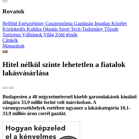
Rovatok
Belföld
Egészségügy
Gasztronómia
Gazdaság
Ingatlan
Közélet
Közlekedés
Kultúra
Oktatás
Sport
Tech-Tudomány
Tőzsde
Turizmus
Vállalatok
Világ
Zöld témák
Címkék
Magazinok
Hitel nélkül szinte lehetetlen a fiatalok
lakásvásárlása
Budapesten a 40 négyzetméternél kisebb garzonlakások kínálati
átlagára 33,9 millió forint volt márciusban. A
vármegyeszékhelyek esetében ugyanez a lakáskategória 10,1-
33,9 milliós áron cserél gazdát.