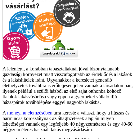
A jelenlegi, a korábban tapasztaltaknál jóval bizonytalanabb
gazdasági környezet miatt visszafogottabb az érdeklődés a lakások
és a lakáshitelek iránt. Ugyanakkor a keresletet generáló
élethelyzetek továbbra is erőteljesen jelen vannak a társadalomban,
ilyenek például a szülői házból az első saját otthonba költöző
fiatalok lakásvásárlása vagy éppen a gyermeket vállaló ifjú
házaspárok továbblépése eggyel nagyobb lakásba.
A
money.hu elemzésében
arra kereste a választ, hogy a húszas és
harmincas korosztálynak az átlagfizetések alapján milyen
lehetőségei vannak egy legfeljebb 40 négyzetméteres és egy 40-60
négyzetméteres használt lakás megvásárlására.