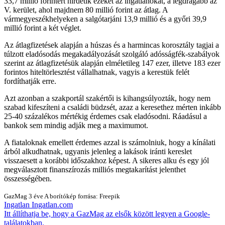
33,7 millió forintért hirdetik ezeket az ingatlanokat, a legdrágább az
V. kerület, ahol majdnem 80 millió forint az átlag. A
vármegyeszékhelyeken a salgótarjáni 13,9 millió és a győri 39,9
millió forint a két véglet.
Az átlagfizetések alapján a húszas és a harmincas korosztály tagjai a
túlzott eladósodás megakadályozását szolgáló adósságfék-szabályok
szerint az átlagfizetésük alapján elméletileg 147 ezer, illetve 183 ezer
forintos hiteltörlesztést vállalhatnak, vagyis a kerestük felét
fordíthatják erre.
Azt azonban a szakportál szakértői is kihangsúlyozták, hogy nem
szabad kifeszíteni a családi büdzsét, azaz a keresethez mérten inkább
25-40 százalékos mértékig érdemes csak eladósodni. Ráadásul a
bankok sem mindig adják meg a maximumot.
A fiataloknak emellett érdemes azzal is számolniuk, hogy a kínálati
árból alkudhatnak, ugyanis jelenleg a lakások iránti kereslet
visszaesett a korábbi időszakhoz képest. A sikeres alku és egy jól
megválasztott finanszírozás milliós megtakarítást jelenthet
összességében.
GazMag
3 éve
A borítókép forrása: Freepik
Ingatlan
Ingatlan.com
Itt állíthatja be, hogy a GazMag az elsők között legyen a Google-
találatokban.