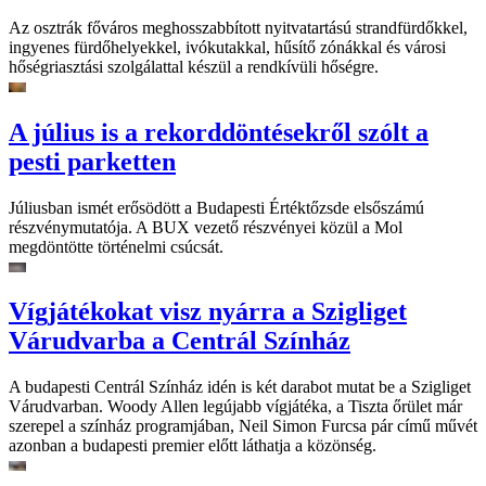
Az osztrák főváros meghosszabbított nyitvatartású strandfürdőkkel,
ingyenes fürdőhelyekkel, ivókutakkal, hűsítő zónákkal és városi
hőségriasztási szolgálattal készül a rendkívüli hőségre.
A július is a rekorddöntésekről szólt a
pesti parketten
Júliusban ismét erősödött a Budapesti Értéktőzsde elsőszámú
részvénymutatója. A BUX vezető részvényei közül a Mol
megdöntötte történelmi csúcsát.
Vígjátékokat visz nyárra a Szigliget
Várudvarba a Centrál Színház
A budapesti Centrál Színház idén is két darabot mutat be a Szigliget
Várudvarban. Woody Allen legújabb vígjátéka, a Tiszta őrület már
szerepel a színház programjában, Neil Simon Furcsa pár című művét
azonban a budapesti premier előtt láthatja a közönség.