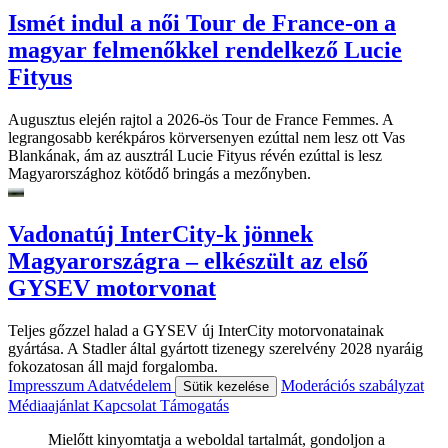
Ismét indul a női Tour de France-on a
magyar felmenőkkel rendelkező Lucie
Fityus
Augusztus elején rajtol a 2026-ös Tour de France Femmes. A
legrangosabb kerékpáros körversenyen ezúttal nem lesz ott Vas
Blankának, ám az ausztrál Lucie Fityus révén ezúttal is lesz
Magyarországhoz kötődő bringás a mezőnyben.
Vadonatúj InterCity-k jönnek
Magyarországra – elkészült az első
GYSEV motorvonat
Teljes gőzzel halad a GYSEV új InterCity motorvonatainak
gyártása. A Stadler által gyártott tizenegy szerelvény 2028 nyaráig
fokozatosan áll majd forgalomba.
Impresszum
Adatvédelem
Moderációs szabályzat
Sütik kezelése
Médiaajánlat
Kapcsolat
Támogatás
Mielőtt kinyomtatja a weboldal tartalmát, gondoljon a