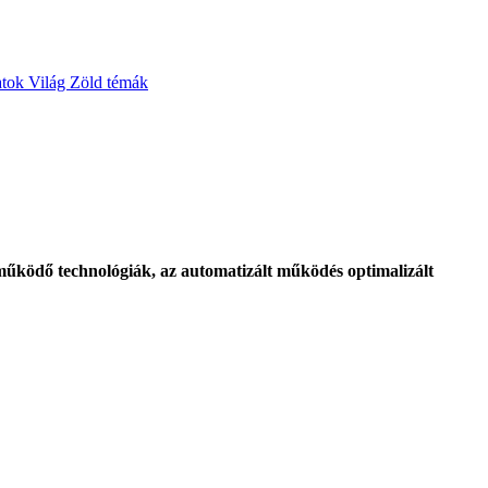
atok
Világ
Zöld témák
működő technológiák, az automatizált működés optimalizált