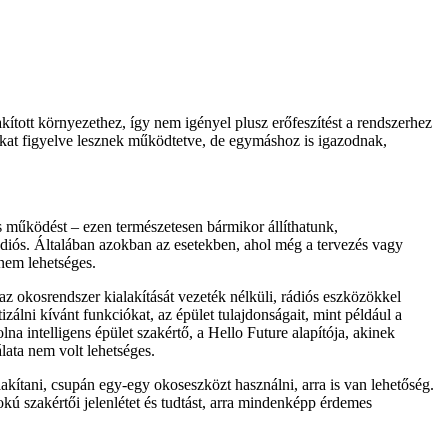
akított környezethez, így nem igényel plusz erőfeszítést a rendszerhez
okat figyelve lesznek működtetve, de egymáshoz is igazodnak,
s működést – ezen természetesen bármikor állíthatunk,
ádiós. Általában azokban az esetekben, ahol még a tervezés vagy
 nem lehetséges.
z okosrendszer kialakítását vezeték nélküli, rádiós eszközökkel
álni kívánt funkciókat, az épület tulajdonságait, mint például a
a intelligens épület szakértő, a Hello Future alapítója, akinek
lata nem volt lehetséges.
ítani, csupán egy-egy okoseszközt használni, arra is van lehetőség.
kú szakértői jelenlétet és tudtást, arra mindenképp érdemes