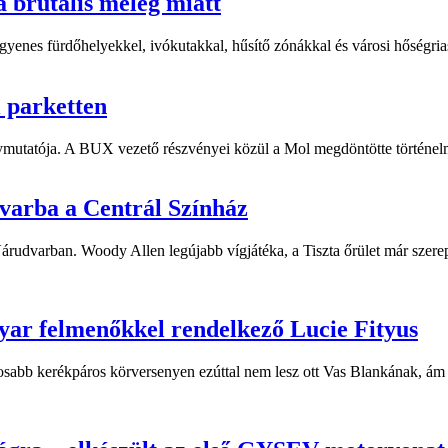
a brutális meleg miatt
yenes fürdőhelyekkel, ivókutakkal, hűsítő zónákkal és városi hőségriasz
i parketten
ymutatója. A BUX vezető részvényei közül a Mol megdöntötte történelm
dvarba a Centrál Színház
 Várudvarban. Woody Allen legújabb vígjátéka, a Tiszta őrület már sze
yar felmenőkkel rendelkező Lucie Fityus
sabb kerékpáros körversenyen ezúttal nem lesz ott Vas Blankának, ám a