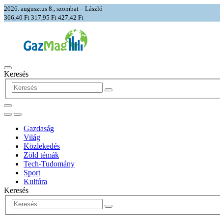
2026. augusztus 8., szombat – László
366,40 Ft
317,95 Ft
427,42 Ft
Keresés
Gazdaság
Világ
Közlekedés
Zöld témák
Tech-Tudomány
Sport
Kultúra
Keresés