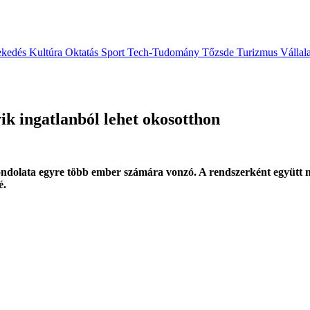
ekedés
Kultúra
Oktatás
Sport
Tech-Tudomány
Tőzsde
Turizmus
Vállal
ik ingatlanból lehet okosotthon
 gondolata egyre több ember számára vonzó. A rendszerként együtt 
é.