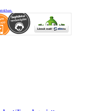
atokban.