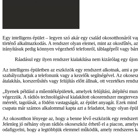
Egy intelligens épület – legyen szó akár egy család okosotthonáról vag
történő alkalmazkodás. A rendszer olyan elemei, mint az okosfűtés, 
irányításuk pedig könnyen végezhető telefonról, táblagépről vagy bár
Ráadásul egy ilyen rendszer kialakítása nem kizárólag egy új
Az intelligens épületben az eszközök egy rendszert alkotnak, ami a 
szabályozhatjuk a telefonunk vagy a kezelők segítségével. Az okoses
átalakítás, korszerűsítés vagy felújítás előtt állnak, ott vezetékes re
Ilyenek például a műemléképületek, amelyek felújítási, átépítési mu
végezzük. A rádiós technológiával kialakított okosrendszer megtervezé
méretét, tagolását, a födém vastagságát, az épület anyagát. Ezek mind
csapata már számos alkalommal kapta azt a feladatot, hogy olyan épüle
Az okosotthon lényege az, hogy a benne lévő eszközök egy rendszert 
Jelenleg jó néhány olyan rádiós okoseszköz érhető el a piacon, amely
odafigyelni, hogy a legtöbbjük elemmel működik, amely rendszeres ka