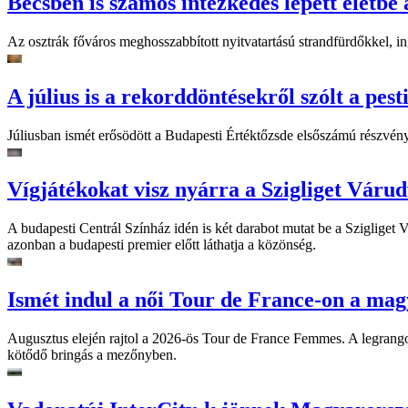
Bécsben is számos intézkedés lépett életbe 
Az osztrák főváros meghosszabbított nyitvatartású strandfürdőkkel, ing
A július is a rekorddöntésekről szólt a pest
Júliusban ismét erősödött a Budapesti Értéktőzsde elsőszámú részvén
Vígjátékokat visz nyárra a Szigliget Váru
A budapesti Centrál Színház idén is két darabot mutat be a Szigliget
azonban a budapesti premier előtt láthatja a közönség.
Ismét indul a női Tour de France-on a mag
Augusztus elején rajtol a 2026-ös Tour de France Femmes. A legrango
kötődő bringás a mezőnyben.