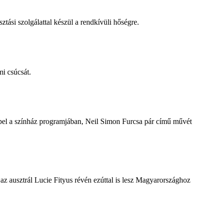
tási szolgálattal készül a rendkívüli hőségre.
i csúcsát.
repel a színház programjában, Neil Simon Furcsa pár című művét
z ausztrál Lucie Fityus révén ezúttal is lesz Magyarországhoz