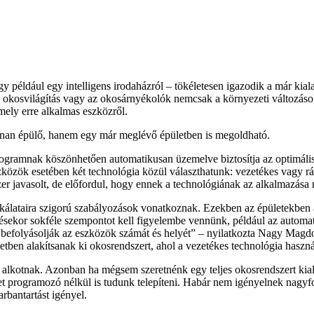
y például egy intelligens irodaházról – tökéletesen igazodik a már kial
az okosvilágítás vagy az okosárnyékolók nemcsak a környezeti változás
mely erre alkalmas eszközről.
onnan épülő, hanem egy már meglévő épületben is megoldható.
programnak köszönhetően automatikusan üzemelve biztosítja az optimáli
zközök esetében két technológia közül választhatunk: vezetékes vagy r
ndszer javasolt, de előfordul, hogy ennek a technológiának az alkalmazása
nkálataira szigorú szabályozások vonatkoznak. Ezekben az épületekben a
sekor sokféle szempontot kell figyelembe vennünk, például az automatiz
 befolyásolják az eszközök számát és helyét
– nyilatkozta Nagy Magdoln
tben alakítsanak ki okosrendszert, ahol a vezetékes technológia haszná
alkotnak. Azonban ha mégsem szeretnénk egy teljes okosrendszert kialak
et programozó nélkül is tudunk telepíteni. Habár nem igényelnek nagyfo
rbantartást igényel.