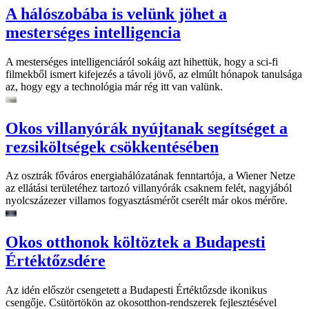
A hálószobába is velünk jöhet a
mesterséges intelligencia
A mesterséges intelligenciáról sokáig azt hihettük, hogy a sci-fi
filmekből ismert kifejezés a távoli jövő, az elmúlt hónapok tanulsága
az, hogy egy a technológia már rég itt van valünk.
Okos villanyórák nyújtanak segítséget a
rezsiköltségek csökkentésében
Az osztrák főváros energiahálózatának fenntartója, a Wiener Netze
az ellátási területéhez tartozó villanyórák csaknem felét, nagyjából
nyolcszázezer villamos fogyasztásmérőt cserélt már okos mérőre.
Okos otthonok költöztek a Budapesti
Értéktőzsdére
Az idén először csengetett a Budapesti Értéktőzsde ikonikus
csengője. Csütörtökön az okosotthon-rendszerek fejlesztésével