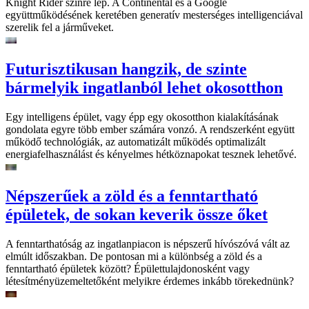
Knight Rider színre lép. A Continental és a Google
együttműködésének keretében generatív mesterséges intelligenciával
szerelik fel a járműveket.
Futurisztikusan hangzik, de szinte
bármelyik ingatlanból lehet okosotthon
Egy intelligens épület, vagy épp egy okosotthon kialakításának
gondolata egyre több ember számára vonzó. A rendszerként együtt
működő technológiák, az automatizált működés optimalizált
energiafelhasználást és kényelmes hétköznapokat tesznek lehetővé.
Népszerűek a zöld és a fenntartható
épületek, de sokan keverik össze őket
A fenntarthatóság az ingatlanpiacon is népszerű hívószóvá vált az
elmúlt időszakban. De pontosan mi a különbség a zöld és a
fenntartható épületek között? Épülettulajdonosként vagy
létesítményüzemeltetőként melyikre érdemes inkább törekednünk?