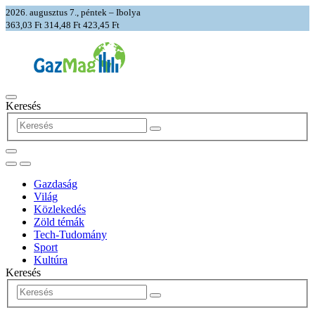
2026. augusztus 7., péntek – Ibolya
363,03 Ft
314,48 Ft
423,45 Ft
Keresés
Gazdaság
Világ
Közlekedés
Zöld témák
Tech-Tudomány
Sport
Kultúra
Keresés