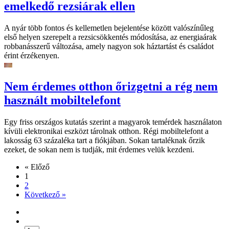
emelkedő rezsiárak ellen
A nyár több fontos és kellemetlen bejelentése között valószínűleg
első helyen szerepelt a rezsicsökkentés módosítása, az energiaárak
robbanásszerű változása, amely nagyon sok háztartást és családot
érint érzékenyen.
Nem érdemes otthon őrizgetni a rég nem
használt mobiltelefont
Egy friss országos kutatás szerint a magyarok temérdek használaton
kívüli elektronikai eszközt tárolnak otthon. Régi mobiltelefont a
lakosság 63 százaléka tart a fiókjában. Sokan tartaléknak őrzik
ezeket, de sokan nem is tudják, mit érdemes velük kezdeni.
« Előző
1
2
Következő »