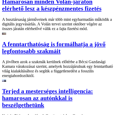
Hamarosan minden Volán-járaton
elérhető lesz a készpénzmentes fizetés
A busztársaság járműveinek már több mint egyharmadán működik a
digitális jegyvásárlás. A Volán tervei szerint október végére az
összes járatán elérhetővé válik ez a fajta fizetési mód.
A fenntarthatóság is formálhatja a jövő
legfontosabb szakmáit
A jövőben azok a szakmák kerülnek előtérbe a Bécsi Gazdasági
Kamara várakozásai szerint, amelyek hozzájárulnak egy fenntartható
világ kialakításához és segítik a függetlenedést a fosszilis
energiahordozóktól.
Terjed a mesterséges intelligencia:
hamarosan az autónkkal is
beszélgethetünk