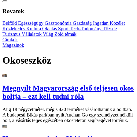
Rovatok
Belföld
Egészségügy
Gasztronómia
Gazdaság
Ingatlan
Közélet
Közlekedés
Kultúra
Oktatás
Sport
Tech-Tudomány
Tőzsde
Turizmus
Vállalatok
Világ
Zöld témák
Címkék
Magazinok
Okoseszköz
Megnyílt Magyarország első teljesen okos
boltja – ezt kell tudni róla
Alig 18 négyzetméter, mégis 420 terméket vásárolhatunk a boltban.
A budapesti Bikás parkban nyílt Auchan Go egy személyzet nélküli
bolt, a vásárlás teljes egészében okostelefon segítségével történik.