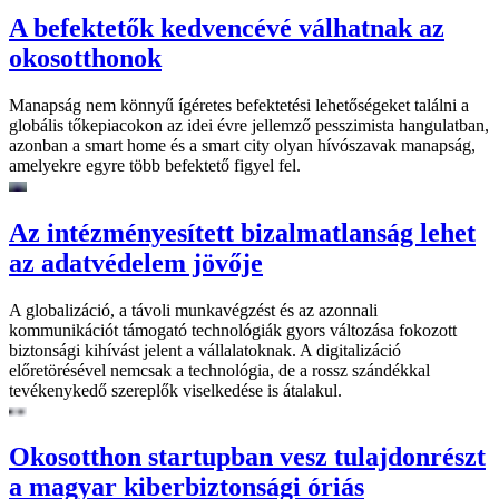
A befektetők kedvencévé válhatnak az
okosotthonok
Manapság nem könnyű ígéretes befektetési lehetőségeket találni a
globális tőkepiacokon az idei évre jellemző pesszimista hangulatban,
azonban a smart home és a smart city olyan hívószavak manapság,
amelyekre egyre több befektető figyel fel.
Az intézményesített bizalmatlanság lehet
az adatvédelem jövője
A globalizáció, a távoli munkavégzést és az azonnali
kommunikációt támogató technológiák gyors változása fokozott
biztonsági kihívást jelent a vállalatoknak. A digitalizáció
előretörésével nemcsak a technológia, de a rossz szándékkal
tevékenykedő szereplők viselkedése is átalakul.
Okosotthon startupban vesz tulajdonrészt
a magyar kiberbiztonsági óriás