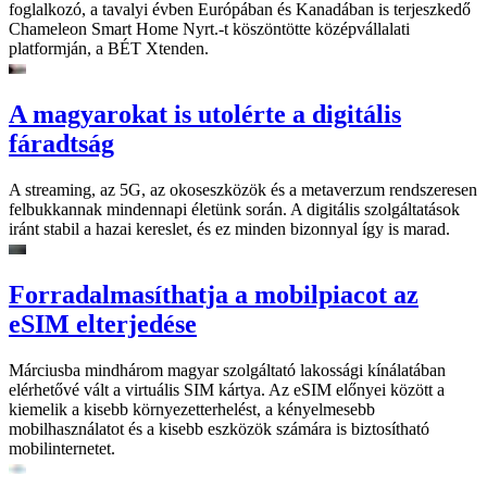
foglalkozó, a tavalyi évben Európában és Kanadában is terjeszkedő
Chameleon Smart Home Nyrt.-t köszöntötte középvállalati
platformján, a BÉT Xtenden.
A magyarokat is utolérte a digitális
fáradtság
A streaming, az 5G, az okoseszközök és a metaverzum rendszeresen
felbukkannak mindennapi életünk során. A digitális szolgáltatások
iránt stabil a hazai kereslet, és ez minden bizonnyal így is marad.
Forradalmasíthatja a mobilpiacot az
eSIM elterjedése
Márciusba mindhárom magyar szolgáltató lakossági kínálatában
elérhetővé vált a virtuális SIM kártya. Az eSIM előnyei között a
kiemelik a kisebb környezetterhelést, a kényelmesebb
mobilhasználatot és a kisebb eszközök számára is biztosítható
mobilinternetet.