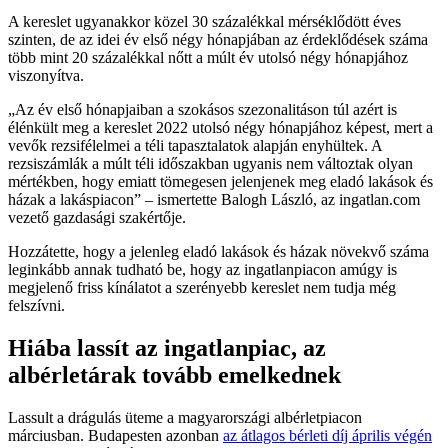
A kereslet ugyanakkor közel 30 százalékkal mérséklődött éves
szinten, de az idei év első négy hónapjában az érdeklődések száma
több mint 20 százalékkal nőtt a múlt év utolsó négy hónapjához
viszonyítva.
Az év első hónapjaiban a szokásos szezonalitáson túl azért is
élénkült meg a kereslet 2022 utolsó négy hónapjához képest, mert a
vevők rezsifélelmei a téli tapasztalatok alapján enyhültek. A
rezsiszámlák a múlt téli időszakban ugyanis nem változtak olyan
mértékben, hogy emiatt tömegesen jelenjenek meg eladó lakások és
házak a lakáspiacon
– ismertette Balogh László, az ingatlan.com
vezető gazdasági szakértője.
Hozzátette, hogy a jelenleg eladó lakások és házak növekvő száma
leginkább annak tudható be, hogy az ingatlanpiacon amúgy is
megjelenő friss kínálatot a szerényebb kereslet nem tudja még
felszívni.
Hiába lassít az ingatlanpiac, az
albérletárak tovább emelkednek
Lassult a drágulás üteme a magyarországi albérletpiacon
márciusban. Budapesten azonban
az átlagos bérleti díj április végén