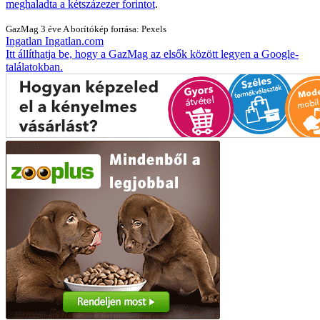
meghaladta a kétszázezer forintot
.
GazMag
3 éve
A borítókép forrása: Pexels
Ingatlan
Ingatlan.com
Itt állíthatja be, hogy a GazMag az elsők között legyen a Google-
találatokban.