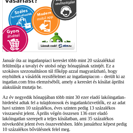
Január óta az ingatlanpiaci kereslet több mint 20 százalékkal
felülmúlja a tavalyi év utolsó négy hónapjának szintjét. Ez a
szokásos szezonalitáson túl főképp azzal magyarázható, hogy
enyhültek a vásárlók rezsifélelmei az ingatlanpiacon – derült ki az
ingatlan.com friss elemzéséből, amely a kereslet és kínálat áprilisi
alakulását mutatja be.
Az év negyedik hónapjában több mint 30 ezer eladó lakóingatlan-
hirdetést adtak fel a tulajdonosok és ingatlanközvetítők, ez az adat
havi szinten 10 százalékos, éves szinten pedig 13 százalékos
visszaesést jelent. Április végén összesen 136 ezer eladó
lakóingatlan szerepelt a teljes kínálatban, ami 35 százalékos
növekedést jelent éves összevetésben. Idén januárhoz képest pedig
10 százalékos bővülésnek felel meg.