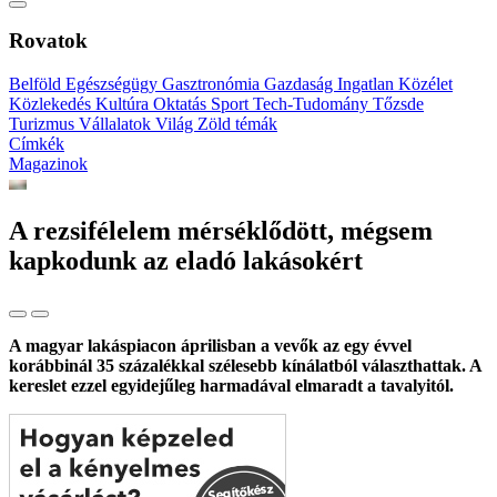
Rovatok
Belföld
Egészségügy
Gasztronómia
Gazdaság
Ingatlan
Közélet
Közlekedés
Kultúra
Oktatás
Sport
Tech-Tudomány
Tőzsde
Turizmus
Vállalatok
Világ
Zöld témák
Címkék
Magazinok
A rezsifélelem mérséklődött, mégsem
kapkodunk az eladó lakásokért
A magyar lakáspiacon áprilisban a vevők az egy évvel
korábbinál 35 százalékkal szélesebb kínálatból választhattak. A
kereslet ezzel egyidejűleg harmadával elmaradt a tavalyitól.