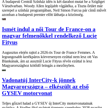
A budapesti Centrál Színház idén is két darabot mutat be a Szigliget
Várudvarban. Woody Allen legújabb vígjátéka, a Tiszta őrület már
szerepel a színház programjában, Neil Simon Furcsa pár című művét
azonban a budapesti premier előtt láthatja a közönség.
Ismét indul a női Tour de France-on a
magyar felmenőkkel rendelkező Lucie
Fityus
Augusztus elején rajtol a 2026-ös Tour de France Femmes. A
legrangosabb kerékpáros körversenyen ezúttal nem lesz ott Vas
Blankának, ám az ausztrál Lucie Fityus révén ezúttal is lesz
Magyarországhoz kötődő bringás a mezőnyben.
Vadonatúj InterCity-k jönnek
Magyarországra – elkészült az első
GYSEV motorvonat
Teljes gőzzel halad a GYSEV új InterCity motorvonatainak
gyártása. A Stadler által gyártott tizenegy szerelvény 2028 nyaráig