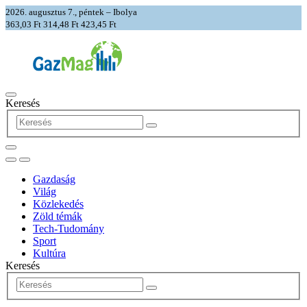
2026. augusztus 7., péntek – Ibolya
363,03 Ft
314,48 Ft
423,45 Ft
Keresés
Gazdaság
Világ
Közlekedés
Zöld témák
Tech-Tudomány
Sport
Kultúra
Keresés