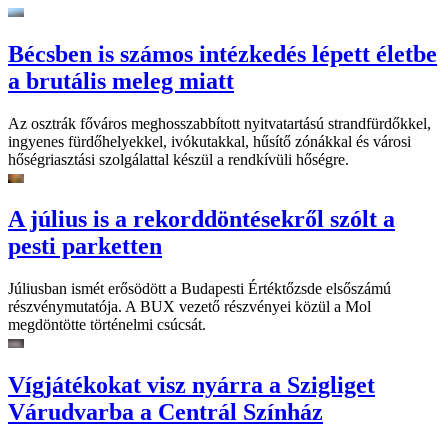
Bécsben is számos intézkedés lépett életbe
a brutális meleg miatt
Az osztrák főváros meghosszabbított nyitvatartású strandfürdőkkel,
ingyenes fürdőhelyekkel, ivókutakkal, hűsítő zónákkal és városi
hőségriasztási szolgálattal készül a rendkívüli hőségre.
A július is a rekorddöntésekről szólt a
pesti parketten
Júliusban ismét erősödött a Budapesti Értéktőzsde elsőszámú
részvénymutatója. A BUX vezető részvényei közül a Mol
megdöntötte történelmi csúcsát.
Vígjátékokat visz nyárra a Szigliget
Várudvarba a Centrál Színház