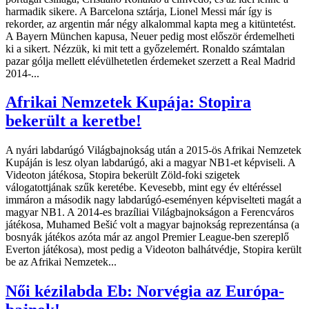
harmadik sikere. A Barcelona sztárja, Lionel Messi már így is
rekorder, az argentin már négy alkalommal kapta meg a kitüntetést.
A Bayern München kapusa, Neuer pedig most először érdemelheti
ki a sikert. Nézzük, ki mit tett a győzelemért. Ronaldo számtalan
pazar gólja mellett elévülhetetlen érdemeket szerzett a Real Madrid
2014-...
Afrikai Nemzetek Kupája: Stopira
bekerült a keretbe!
A nyári labdarúgó Világbajnokság után a 2015-ös Afrikai Nemzetek
Kupáján is lesz olyan labdarúgó, aki a magyar NB1-et képviseli. A
Videoton játékosa, Stopira bekerült Zöld-foki szigetek
válogatottjának szűk keretébe. Kevesebb, mint egy év eltéréssel
immáron a második nagy labdarúgó-eseményen képviselteti magát a
magyar NB1. A 2014-es brazíliai Világbajnokságon a Ferencváros
játékosa, Muhamed Bešić volt a magyar bajnokság reprezentánsa (a
bosnyák játékos azóta már az angol Premier League-ben szereplő
Everton játékosa), most pedig a Videoton balhátvédje, Stopira került
be az Afrikai Nemzetek...
Női kézilabda Eb: Norvégia az Európa-