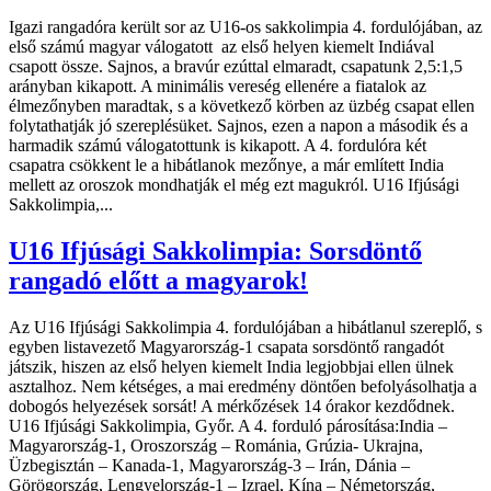
Igazi rangadóra került sor az U16-os sakkolimpia 4. fordulójában, az
első számú magyar válogatott az első helyen kiemelt Indiával
csapott össze. Sajnos, a bravúr ezúttal elmaradt, csapatunk 2,5:1,5
arányban kikapott. A minimális vereség ellenére a fiatalok az
élmezőnyben maradtak, s a következő körben az üzbég csapat ellen
folytathatják jó szereplésüket. Sajnos, ezen a napon a második és a
harmadik számú válogatottunk is kikapott. A 4. fordulóra két
csapatra csökkent le a hibátlanok mezőnye, a már említett India
mellett az oroszok mondhatják el még ezt magukról. U16 Ifjúsági
Sakkolimpia,...
U16 Ifjúsági Sakkolimpia: Sorsdöntő
rangadó előtt a magyarok!
Az U16 Ifjúsági Sakkolimpia 4. fordulójában a hibátlanul szereplő, s
egyben listavezető Magyarország-1 csapata sorsdöntő rangadót
játszik, hiszen az első helyen kiemelt India legjobbjai ellen ülnek
asztalhoz. Nem kétséges, a mai eredmény döntően befolyásolhatja a
dobogós helyezések sorsát! A mérkőzések 14 órakor kezdődnek.
U16 Ifjúsági Sakkolimpia, Győr. A 4. forduló párosítása:India –
Magyarország-1, Oroszország – Románia, Grúzia- Ukrajna,
Üzbegisztán – Kanada-1, Magyarország-3 – Irán, Dánia –
Görögország, Lengyelország-1 – Izrael, Kína – Németország,