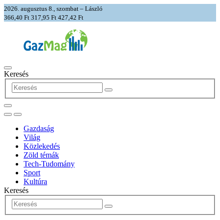
2026. augusztus 8., szombat – László
366,40 Ft
317,95 Ft
427,42 Ft
Keresés
Gazdaság
Világ
Közlekedés
Zöld témák
Tech-Tudomány
Sport
Kultúra
Keresés