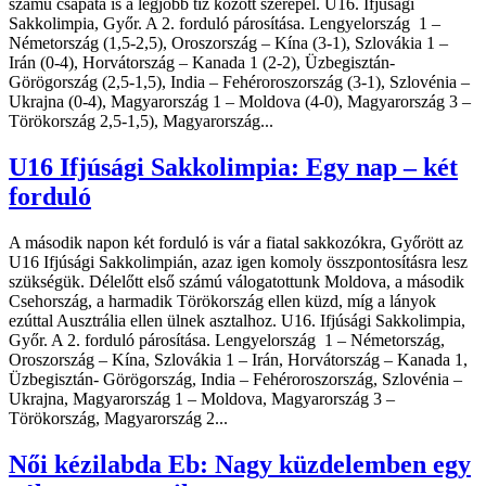
számú csapata is a legjobb tíz között szerepel. U16. Ifjúsági
Sakkolimpia, Győr. A 2. forduló párosítása. Lengyelország 1 –
Németország (1,5-2,5), Oroszország – Kína (3-1), Szlovákia 1 –
Irán (0-4), Horvátország – Kanada 1 (2-2), Üzbegisztán-
Görögország (2,5-1,5), India – Fehéroroszország (3-1), Szlovénia –
Ukrajna (0-4), Magyarország 1 – Moldova (4-0), Magyarország 3 –
Törökország 2,5-1,5), Magyarország...
U16 Ifjúsági Sakkolimpia: Egy nap – két
forduló
A második napon két forduló is vár a fiatal sakkozókra, Győrött az
U16 Ifjúsági Sakkolimpián, azaz igen komoly összpontosításra lesz
szükségük. Délelőtt első számú válogatottunk Moldova, a második
Csehország, a harmadik Törökország ellen küzd, míg a lányok
ezúttal Ausztrália ellen ülnek asztalhoz. U16. Ifjúsági Sakkolimpia,
Győr. A 2. forduló párosítása. Lengyelország 1 – Németország,
Oroszország – Kína, Szlovákia 1 – Irán, Horvátország – Kanada 1,
Üzbegisztán- Görögország, India – Fehéroroszország, Szlovénia –
Ukrajna, Magyarország 1 – Moldova, Magyarország 3 –
Törökország, Magyarország 2...
Női kézilabda Eb: Nagy küzdelemben egy