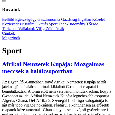
Rovatok
Belföld
Egészségügy
Gasztronómia
Gazdaság
Ingatlan
Közélet
Közlekedés
Kultúra
Oktatás
Sport
Tech-Tudomány
Tőzsde
Turizmus
Vállalatok
Világ
Zöld témák
Címkék
Magazinok
Sport
Afrikai Nemzetek Kupája: Mozgalmas
meccsek a halálcsoportban
Az Egyenlítői-Guineában folyó Afrikai Nemzetek Kupája hétfői
játéknapján a halálcsoportnak kikiáltott C-csoport csapatai is
bemutatkoztak. A torna előtt nem véletlenül mondták sokan, hogy a
C-csoport az idei Afrikai Nemzetek Kupája legnehezebb csoportja.
Algéria, Ghána, Dél-Afrika és Szenegál labdarúgó-válogatottja is
járt már több világbajnokságon, ráadásul a kontinensen az erősebb
csapatok közé tartoznak. Ghánát egyenesen a végső győzelemre is
esélyes válogatottnak tartják sokan, ezért nagy várakozás előzte meg