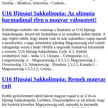
Szerbia – Moldova, Szlovénia – Csehors...
U16 Ifjúsági Sakkolimpia: Az olimpia
harmadánál élen a magyar válogatott!
Különleges terhelés várt vasárnap a fiatalokra az U16 Ifjúsági
Sakkolimpián, hiszen két fordulóban is az asztalhoz kellett ülniük. A
nap végére eldőlt, hogy immár csak öt száz százalékos csapat maradt
a mezőnyben, s nagy örömünkre jelenleg Magyarország első számú
válogatottja vezeti a listát! Hétfőn a negyedik fordulóval folytatódik
a verseny. U16 Ifjúsági Sakkolimpia, Győr. A 3. forduló
eredményei. Irán – India 1:3, Ukrajna – Üzbegisztán 2:2,
Lengyelország -2 – Magyarország-1 0,5:3,5, Magyarország-2 –
Oroszország 1:3, Németország – Románia 1,5:2,5, Kanada-1 –
Magyarország-3 2,5:1,5, Grúzia...
U16 Ifjúsági Sakkolimpia: Remek magyar
rajt
Kettős győzelemmel rajtolt három magyar csapat is az U16-os
Ifjúsági Sakkolimpián, Győrben. Összességében ez azt jelenti, hogy
két fordulót követően Magyarország első, második és harmadik