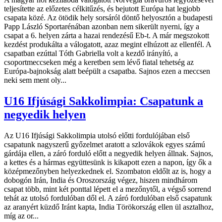
teljesítette az előzetes célkitűzés, és bejutott Európa hat legjobb
csapata közé. Az ötödik hely sorsáról döntő helyosztón a budapesti
Papp László Sportarénában azonban nem sikerült nyerni, így a
csapat a 6. helyen zárta a hazai rendezésű Eb-t. A már megszokott
kezdést produkálta a válogatott, azaz megint elhúzott az ellenfél. A
csapatban ezúttal Tóth Gabriella volt a kezdő irányító, a
csoportmeccseken még a keretben sem lévő fiatal tehetség az
Európa-bajnokság alatt beépült a csapatba. Sajnos ezen a meccsen
neki sem ment oly...
U16 Ifjúsági Sakkolimpia: Csapatunk a
negyedik helyen
Az U16 Ifjúsági Sakkolimpia utolsó előtti fordulójában első
csapatunk nagyszerű győzelmet aratott a szlovákok egyes számú
gárdája ellen, a záró forduló előtt a negyedik helyen állnak. Sajnos,
a kettes és a hármas együttesünk is kikapott ezen a napon, így ők a
középmezőnyben helyezkednek el. Szombaton eldőlt az is, hogy a
dobogón Irán, India és Oroszország végez, hiszen mindhárom
csapat több, mint két ponttal lépett el a mezőnytől, a végső sorrend
tehát az utolsó fordulóban dől el. A záró fordulóban első csapatunk
az aranyért küzdő Iránt kapta, India Törökország ellen ül asztalhoz,
míg az or...