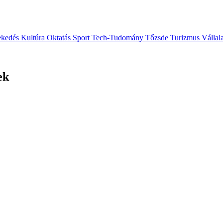
ekedés
Kultúra
Oktatás
Sport
Tech-Tudomány
Tőzsde
Turizmus
Vállal
ek