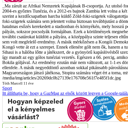
_Ma zárult az Afrikai Nemzetek Kupájának B-csoportja. Az utolsó ford
2004-es győztes Tunézia, és a 2012-es bajnok Zambia lett volna a két t
szerint a kezdőcsapatban harcba küldő Zöld-foki-szigetek válogatott
foki-szigetek számára sem jelentett volna biztosan továbbjutást a dönt
hatalmas esőzés kerekedett a stadionban és környékén, mely hosszú pe
pályán, sokszor pocsolyák formájában. Ezek a körülmények megnehezíte
további csatárokat küldött a pályára, a középpálya szinte teljesen el
sem volt megfelelő eredmény. A másik mérkőzésen a Kongói Demokratik
Kongó vette át ezt a szerepet. Ennek ellenére gólt nem ők, hanem a tun
Sihaui is a hálóba lőtte a játékszert, de a gyönyörű kapáslövésből szerz
így maradt az egy gólos tunéziai vezetés. Egészen a 66. percig, ami
Bokila góljával. Az eredmény ezután már nem változott, az 1-1-es dönt
ellenfele. A másik negyeddöntő azonban sokkal pikánsabb párosításna
Magyarországon játszó játékosa, Stopira számára véget ért a torna, m
/media/img/articles/20269dc0b27139e176708e561f7e485f1dc.jpg
Tóth Marcell
11 éve
Sport
Itt állíthatja be, hogy a GazMag az elsők között legyen a Google-talál