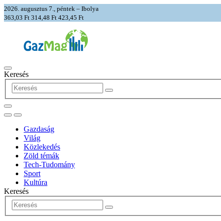
2026. augusztus 7., péntek – Ibolya
363,03 Ft
314,48 Ft
423,45 Ft
Keresés
Gazdaság
Világ
Közlekedés
Zöld témák
Tech-Tudomány
Sport
Kultúra
Keresés