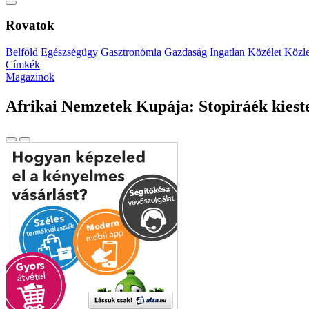
Rovatok
Belföld
Egészségügy
Gasztronómia
Gazdaság
Ingatlan
Közélet
Közl
Címkék
Magazinok
Afrikai Nemzetek Kupája: Stopiráék kiest