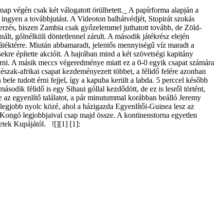
ap végén csak két válogatott örülhetett._ A papírforma alapján a
k ingyen a továbbjutást. A Videoton balhátvédjét, Stopirát szokás
erzés, hiszen Zambia csak győzelemmel juthatott tovább, de Zöld-
ált, gólnélküli döntetlennel zárult. A második játékrész elején
játéktérre. Miután abbamaradt, jelentős mennyiségű víz maradt a
kre építette akcióit. A hajrában mind a két szövetségi kapitány
elérni. A másik meccs végeredménye miatt ez a 0-0 egyik csapat számára
szak-afrikai csapat kezdeményezett többet, a félidő felére azonban
ele tudott érni fejjel, így a kapuba került a labda. 5 perccel később
ásodik félidő is egy Sihaui góllal kezdődött, de ez is lesről történt,
 az egyenlítő találatot, a pár minutummal korábban beálló Jeremy
 legjobb nyolc közé, ahol a házigazda Egyenlítői-Guinea lesz az
Kongó legjobbjaival csap majd össze. A kontinenstorna egyetlen
tek Kupájától. ![][1] [1]: