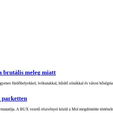
a brutális meleg miatt
yenes fürdőhelyekkel, ivókutakkal, hűsítő zónákkal és városi hőségriasz
i parketten
ymutatója. A BUX vezető részvényei közül a Mol megdöntötte történelm