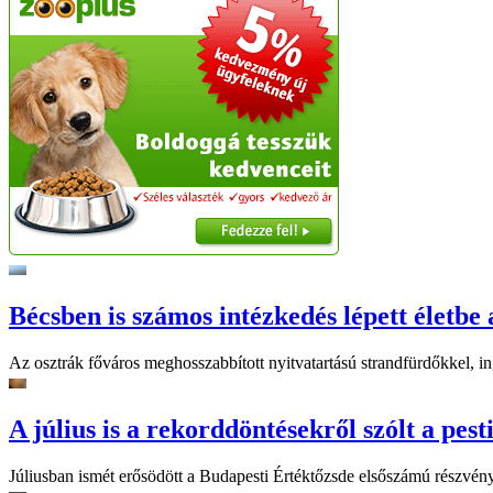
Bécsben is számos intézkedés lépett életbe 
Az osztrák főváros meghosszabbított nyitvatartású strandfürdőkkel, ing
A július is a rekorddöntésekről szólt a pest
Júliusban ismét erősödött a Budapesti Értéktőzsde elsőszámú részvén