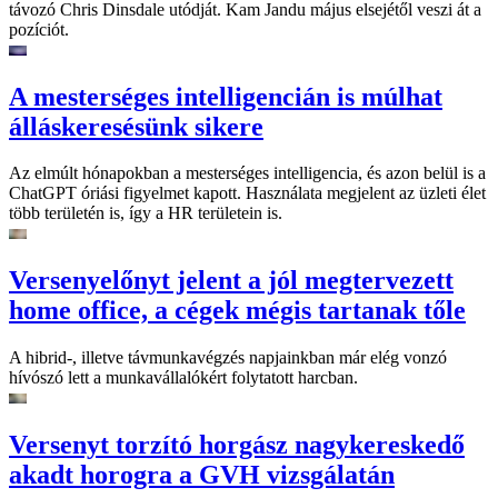
távozó Chris Dinsdale utódját. Kam Jandu május elsejétől veszi át a
pozíciót.
A mesterséges intelligencián is múlhat
álláskeresésünk sikere
Az elmúlt hónapokban a mesterséges intelligencia, és azon belül is a
ChatGPT óriási figyelmet kapott. Használata megjelent az üzleti élet
több területén is, így a HR területein is.
Versenyelőnyt jelent a jól megtervezett
home office, a cégek mégis tartanak tőle
A hibrid-, illetve távmunkavégzés napjainkban már elég vonzó
hívószó lett a munkavállalókért folytatott harcban.
Versenyt torzító horgász nagykereskedő
akadt horogra a GVH vizsgálatán