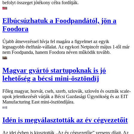
befolyt összeget jótékony célra fordítják.
Elbúcsúzhatuk a Foodpandától, jön a
Foodora
Újabb átnevezéssel hívja fel magára a figyelmet az egyik
legnagyobb ételfutár-vállalat. Az egykori Netpincér május 1-től már
nem Foodpanda, hanem Foodora néven működik tovább.
Magyar gyártó startupoknak is jó
lehetőség a bécsi mini-ösztöndíj
Főleg magyar, horvát, cseh, szerb, szlovák, szlovén és osztrák scale-
upok jelentkezését várják a Bécsi Gazdasági Ügynökség és az EIT
Manufacturing East mini-ösztöndíjára.
Idén is megválasztották az év cégvezetőit
Az idei évben is kiosztották „Az év cégvezetője” verseny díjait. Az