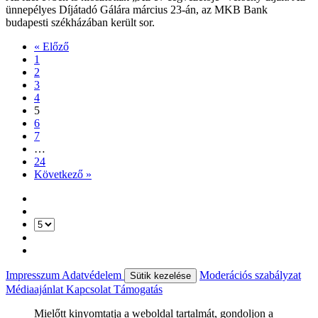
ünnepélyes Díjátadó Gálára március 23-án, az MKB Bank
budapesti székházában került sor.
« Előző
1
2
3
4
5
6
7
…
24
Következő »
Impresszum
Adatvédelem
Moderációs szabályzat
Sütik kezelése
Médiaajánlat
Kapcsolat
Támogatás
Mielőtt kinyomtatja a weboldal tartalmát, gondoljon a