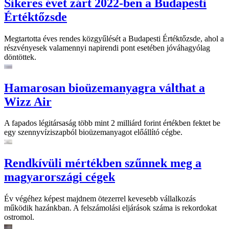
Sikeres évet zárt 2022-ben a Budapesti
Értéktőzsde
Megtartotta éves rendes közgyűlését a Budapesti Értéktőzsde, ahol a
részvényesek valamennyi napirendi pont esetében jóváhagyólag
döntöttek.
Hamarosan bioüzemanyagra válthat a
Wizz Air
A fapados légitársaság több mint 2 milliárd forint értékben fektet be
egy szennyvíziszapból bioüzemanyagot előállító cégbe.
Rendkívüli mértékben szűnnek meg a
magyarországi cégek
Év végéhez képest majdnem ötezerrel kevesebb vállalkozás
működik hazánkban. A felszámolási eljárások száma is rekordokat
ostromol.