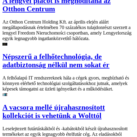
A lengyel piacot is meghódítaná az
Otthon Centrum
Az Otthon Centrum Holding Kft. az április elején aláírt
megállapodásnak értelmében 70 százalékos tulajdonrészt szerzett a
lengyel Freedom Nieruchomości csoportban, amely Lengyelország
egyik legnagyobb ingatlanközvetítő hálózata.
Népszerű a felhőtechnológia, de
adatbiztonság nélkül nem sokat ér
A felhőalapú IT rendszereknek hála a cégek gyors, megbízható és
könnyen elérhető technológiai szolgáltatásokhoz jutnak, amelyek
képesek támogatni az üzleti igényeiket és a működésüket.
A vacsora mellé újrahasznosított
kollekciót is vehetünk a Wolttól
Leselejtezett futártáskákból és -kabátokból készít újrahasznosított
termékeket az egyik legnagyobb ételfutár cég. Az eladásokból