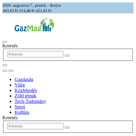
2026. augusztus 7., péntek – Ibolya
363,03 Ft
314,48 Ft
423,45 Ft
Keresés
Gazdaság
Világ
Közlekedés
Zöld témák
Tech-Tudomány
Sport
Kultúra
Keresés