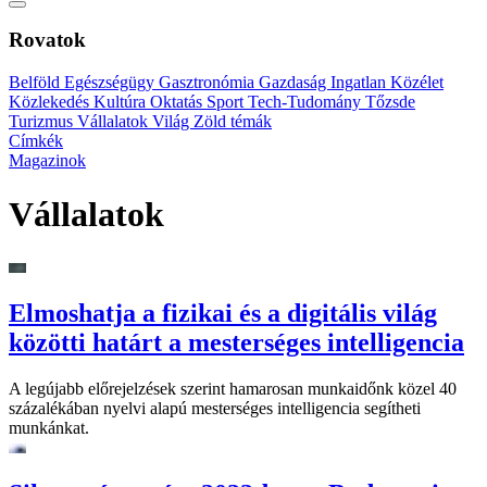
Rovatok
Belföld
Egészségügy
Gasztronómia
Gazdaság
Ingatlan
Közélet
Közlekedés
Kultúra
Oktatás
Sport
Tech-Tudomány
Tőzsde
Turizmus
Vállalatok
Világ
Zöld témák
Címkék
Magazinok
Vállalatok
Elmoshatja a fizikai és a digitális világ
közötti határt a mesterséges intelligencia
A legújabb előrejelzések szerint hamarosan munkaidőnk közel 40
százalékában nyelvi alapú mesterséges intelligencia segítheti
munkánkat.