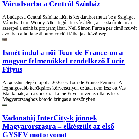
Várudvarba a Centrál Színház
A budapesti Centrál Színház idén is két darabot mutat be a Szigliget
Várudvarban. Woody Allen legújabb vígjátéka, a Tiszta őrület már
szerepel a színház programjában, Neil Simon Furcsa pár című művét
azonban a budapesti premier előtt láthatja a közönség.
Ismét indul a női Tour de France-on a
magyar felmenőkkel rendelkező Lucie
Fityus
Augusztus elején rajtol a 2026-ös Tour de France Femmes. A
legrangosabb kerékpáros körversenyen ezúttal nem lesz ott Vas
Blankának, ám az ausztrál Lucie Fityus révén ezúttal is lesz
Magyarországhoz kötődő bringás a mezőnyben.
Vadonatúj InterCity-k jönnek
Magyarországra – elkészült az első
GYSEV motorvonat