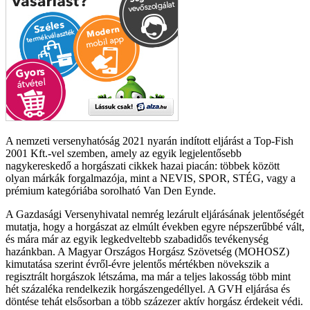
A nemzeti versenyhatóság 2021 nyarán indított eljárást a Top-Fish
2001 Kft.-vel szemben, amely az egyik legjelentősebb
nagykereskedő a horgászati cikkek hazai piacán: többek között
olyan márkák forgalmazója, mint a NEVIS, SPOR, STÉG, vagy a
prémium kategóriába sorolható Van Den Eynde.
A Gazdasági Versenyhivatal nemrég lezárult eljárásának jelentőségét
mutatja, hogy a horgászat az elmúlt években egyre népszerűbbé vált,
és mára már az egyik legkedveltebb szabadidős tevékenység
hazánkban. A Magyar Országos Horgász Szövetség (MOHOSZ)
kimutatása szerint évről-évre jelentős mértékben növekszik a
regisztrált horgászok létszáma, ma már a teljes lakosság több mint
hét százaléka rendelkezik horgászengedéllyel. A GVH eljárása és
döntése tehát elsősorban a több százezer aktív horgász érdekeit védi.