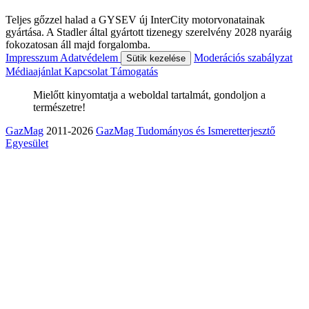
Teljes gőzzel halad a GYSEV új InterCity motorvonatainak
gyártása. A Stadler által gyártott tizenegy szerelvény 2028 nyaráig
fokozatosan áll majd forgalomba.
Impresszum
Adatvédelem
Moderációs szabályzat
Sütik kezelése
Médiaajánlat
Kapcsolat
Támogatás
Mielőtt kinyomtatja a weboldal tartalmát, gondoljon a
természetre!
GazMag
2011-2026
GazMag Tudományos és Ismeretterjesztő
Egyesület