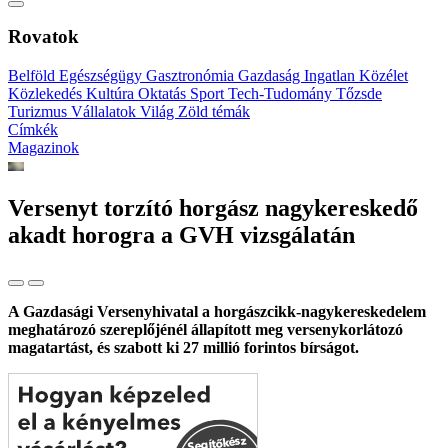
Rovatok
Belföld
Egészségügy
Gasztronómia
Gazdaság
Ingatlan
Közélet
Közlekedés
Kultúra
Oktatás
Sport
Tech-Tudomány
Tőzsde
Turizmus
Vállalatok
Világ
Zöld témák
Címkék
Magazinok
Versenyt torzító horgász nagykereskedő
akadt horogra a GVH vizsgálatán
A Gazdasági Versenyhivatal a horgászcikk-nagykereskedelem
meghatározó szereplőjénél állapított meg versenykorlátozó
magatartást, és szabott ki 27 millió forintos bírságot.