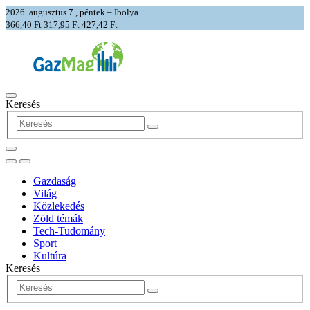
2026. augusztus 7., péntek – Ibolya
366,40 Ft
317,95 Ft
427,42 Ft
Keresés
Gazdaság
Világ
Közlekedés
Zöld témák
Tech-Tudomány
Sport
Kultúra
Keresés