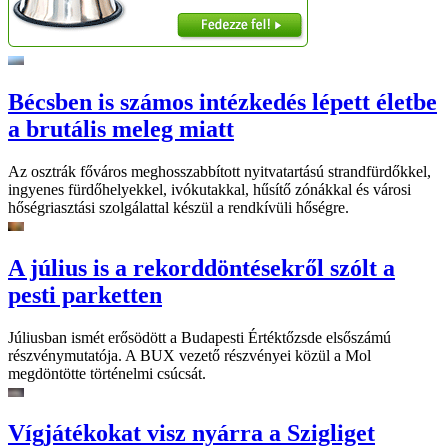
Bécsben is számos intézkedés lépett életbe
a brutális meleg miatt
Az osztrák főváros meghosszabbított nyitvatartású strandfürdőkkel,
ingyenes fürdőhelyekkel, ivókutakkal, hűsítő zónákkal és városi
hőségriasztási szolgálattal készül a rendkívüli hőségre.
A július is a rekorddöntésekről szólt a
pesti parketten
Júliusban ismét erősödött a Budapesti Értéktőzsde elsőszámú
részvénymutatója. A BUX vezető részvényei közül a Mol
megdöntötte történelmi csúcsát.
Vígjátékokat visz nyárra a Szigliget