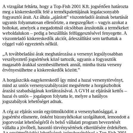
A vizsgálat feltárta, hogy a Top-Fish 2001 Kft. jogsértően határozta
meg a kiskereskedők felé a termékpalettájának legalacsonyabb
fogyasztói árait. Az általa „ajánlott” viszonteladói árainak betartását
ugyanis folyamatosan ellenőrizte, a megszegőket – vagyis azokat a
boltokat, amelyek a megadottnál olcsóbban árusították a termékeket
weboldalukon – pedig a beszállítás felfüggesztésével fenyegette. A
viszonteladó kiskereskedők akciót, árleszállítást sem tarthattak a
céggel való egyeztetés nélkül.
A továbbeladási árak meghatározása a versenyt legsúlyosabban
veszélyeztető jogsértések közé tartozik, ugyanis a fogyasztók
magasabb árakkal szembesülhetnek annál, mintha tiszta verseny
érvényesülhetne a kiskereskedők között.
A horgászcikk-nagykereskedő így mind a hazai versenytörvényt,
mind az uniós versenyszabályozást megsértette a horgászboltok
árazási szabadságának korlátozásával. A GVH az eljárását kettős –
hazai és uniós – jogalapon folytatta le, melyre a hatályos
jogszabályok lehetőséget adnak.
A cég az eljárás során együttműködött a versenyhatósággal, a
jogsértést elismerte, önként bizonyítékokat szolgáltatott, lemondott a
jogorvoslat lehetőségéről és belső vállalati program bevezetését
vállalta a jövőbeli, hasonló törvénysértések elkerülésére érdekében.
Az együttműködési lehetőségek igénybevételével a Top-Fish 2001