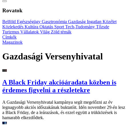
Rovatok
Belföld
Egészségügy
Gasztronómia
Gazdaság
Ingatlan
Közélet
Közlekedés
Kultúra
Oktatás
Sport
Tech-Tudomány
Tőzsde
Turizmus
Vállalatok
Világ
Zöld témák
Címkék
Magazinok
Gazdasági Versenyhivatal
A Black Friday akcióáradata közben is
érdemes figyelni a részletekre
A Gazdasági Versenyhivatal kampánya segít megelőzni az év
legnagyobb akciós időszakának buktatóit. Idén november 29-én lesz
a Black Friday, de a leárazások, és ezzel együtt a trükközések is
hamarabb elkezdődtek.