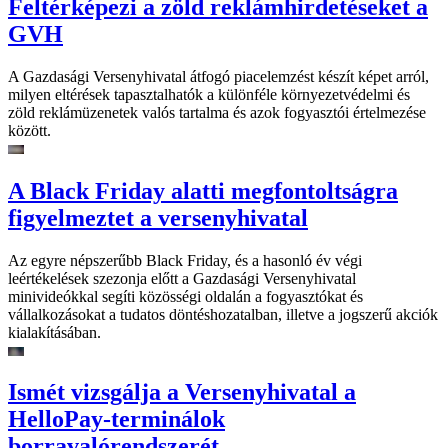
Feltérképezi a zöld reklámhirdetéseket a
GVH
A Gazdasági Versenyhivatal átfogó piacelemzést készít képet arról,
milyen eltérések tapasztalhatók a különféle környezetvédelmi és
zöld reklámüzenetek valós tartalma és azok fogyasztói értelmezése
között.
A Black Friday alatti megfontoltságra
figyelmeztet a versenyhivatal
Az egyre népszerűbb Black Friday, és a hasonló év végi
leértékelések szezonja előtt a Gazdasági Versenyhivatal
minivideókkal segíti közösségi oldalán a fogyasztókat és
vállalkozásokat a tudatos döntéshozatalban, illetve a jogszerű akciók
kialakításában.
Ismét vizsgálja a Versenyhivatal a
HelloPay-terminálok
borravalórendszerét