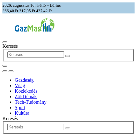
2026. augusztus 10., hétfő – Lőrinc
366,40 Ft
317,95 Ft
427,42 Ft
Keresés
Gazdaság
Világ
Közlekedés
Zöld témák
Tech-Tudomány
Sport
Kultúra
Keresés