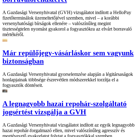
A Gazdasági Versenyhivatal (GVH) vizsgálatot indított a HelloPay
fizetőterminálok üzemeltetőjével szemben, mivel – a korábbi
versenyhatósági bírságok ellenére – valószínűleg megint
tisztességtelen nyomást gyakorol a fogyasztókra az elvárt borravaló
mértékéről.
Már repülőjegy-vásárláskor sem vagyunk
biztonságban
A Gazdasági Versenyhivatal gyorselemzése alapján a légitársaságok
honlapjainak többsége észrevétlen módszerekkel torzítja el a
fogyasztók döntéseit.
A legnagyobb hazai repohár-szolgáltató
jogsértést vizsgálja a GVH
A Gazdasági Versenyhivatal vizsgálatot indított az egyik legnagyobb
hazai repohár-forgalmazó ellen, mivel valószínűleg agresszív és
megtévesztő gyakorlatot folytat a fogyasztókkal szemben