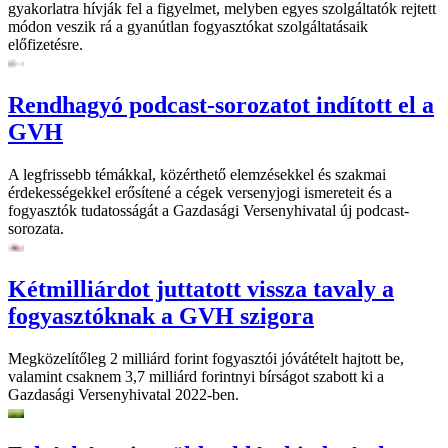
gyakorlatra hívják fel a figyelmet, melyben egyes szolgáltatók rejtett
módon veszik rá a gyanútlan fogyasztókat szolgáltatásaik
előfizetésre.
Rendhagyó podcast-sorozatot indított el a
GVH
A legfrissebb témákkal, közérthető elemzésekkel és szakmai
érdekességekkel erősítené a cégek versenyjogi ismereteit és a
fogyasztók tudatosságát a Gazdasági Versenyhivatal új podcast-
sorozata.
Kétmilliárdot juttatott vissza tavaly a
fogyasztóknak a GVH szigora
Megközelítőleg 2 milliárd forint fogyasztói jóvátételt hajtott be,
valamint csaknem 3,7 milliárd forintnyi bírságot szabott ki a
Gazdasági Versenyhivatal 2022-ben.