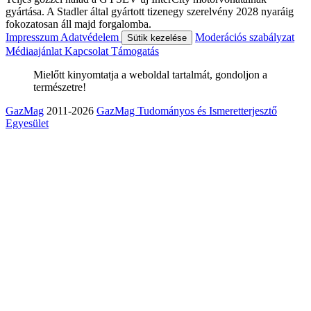
gyártása. A Stadler által gyártott tizenegy szerelvény 2028 nyaráig
fokozatosan áll majd forgalomba.
Impresszum
Adatvédelem
Moderációs szabályzat
Sütik kezelése
Médiaajánlat
Kapcsolat
Támogatás
Mielőtt kinyomtatja a weboldal tartalmát, gondoljon a
természetre!
GazMag
2011-2026
GazMag Tudományos és Ismeretterjesztő
Egyesület