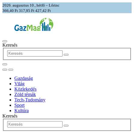
2026. augusztus 10., hétfő – Lőrinc
366,40 Ft
317,95 Ft
427,42 Ft
Keresés
Gazdaság
Világ
Közlekedés
Zöld témák
Tech-Tudomány
Sport
Kultúra
Keresés