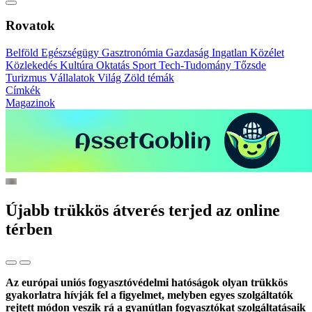
Rovatok
Belföld
Egészségügy
Gasztronómia
Gazdaság
Ingatlan
Közélet
Közlekedés
Kultúra
Oktatás
Sport
Tech-Tudomány
Tőzsde
Turizmus
Vállalatok
Világ
Zöld témák
Címkék
Magazinok
Újabb trükkös átverés terjed az online
térben
Az európai uniós fogyasztóvédelmi hatóságok olyan trükkös
gyakorlatra hívják fel a figyelmet, melyben egyes szolgáltatók
rejtett módon veszik rá a gyanútlan fogyasztókat szolgáltatásaik