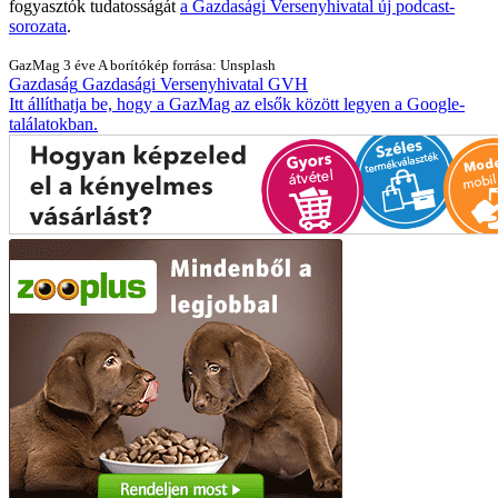
fogyasztók tudatosságát
a Gazdasági Versenyhivatal új podcast-
sorozata
.
GazMag
3 éve
A borítókép forrása: Unsplash
Gazdaság
Gazdasági Versenyhivatal
GVH
Itt állíthatja be, hogy a GazMag az elsők között legyen a Google-
találatokban.