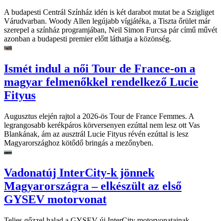
A budapesti Centrál Színház idén is két darabot mutat be a Szigliget
Várudvarban. Woody Allen legújabb vígjátéka, a Tiszta őrület már
szerepel a színház programjában, Neil Simon Furcsa pár című művét
azonban a budapesti premier előtt láthatja a közönség.
Ismét indul a női Tour de France-on a
magyar felmenőkkel rendelkező Lucie
Fityus
Augusztus elején rajtol a 2026-ös Tour de France Femmes. A
legrangosabb kerékpáros körversenyen ezúttal nem lesz ott Vas
Blankának, ám az ausztrál Lucie Fityus révén ezúttal is lesz
Magyarországhoz kötődő bringás a mezőnyben.
Vadonatúj InterCity-k jönnek
Magyarországra – elkészült az első
GYSEV motorvonat
Teljes gőzzel halad a GYSEV új InterCity motorvonatainak