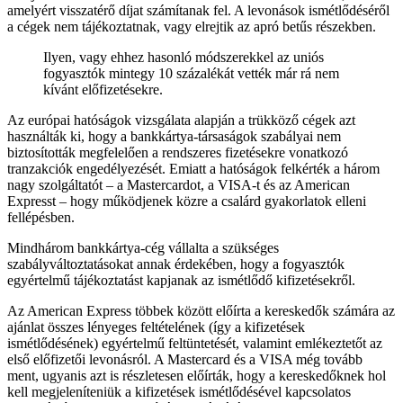
amelyért visszatérő díjat számítanak fel. A levonások ismétlődéséről
a cégek nem tájékoztatnak, vagy elrejtik az apró betűs részekben.
Ilyen, vagy ehhez hasonló módszerekkel az uniós
fogyasztók mintegy 10 százalékát vették már rá nem
kívánt előfizetésekre.
Az európai hatóságok vizsgálata alapján a trükköző cégek azt
használták ki, hogy a bankkártya-társaságok szabályai nem
biztosították megfelelően a rendszeres fizetésekre vonatkozó
tranzakciók engedélyezését. Emiatt a hatóságok felkérték a három
nagy szolgáltatót – a Mastercardot, a VISA-t és az American
Expresst – hogy működjenek közre a csalárd gyakorlatok elleni
fellépésben.
Mindhárom bankkártya-cég vállalta a szükséges
szabályváltoztatásokat annak érdekében, hogy a fogyasztók
egyértelmű tájékoztatást kapjanak az ismétlődő kifizetésekről.
Az American Express többek között előírta a kereskedők számára az
ajánlat összes lényeges feltételének (így a kifizetések
ismétlődésének) egyértelmű feltüntetését, valamint emlékeztetőt az
első előfizetői levonásról. A Mastercard és a VISA még tovább
ment, ugyanis azt is részletesen előírták, hogy a kereskedőknek hol
kell megjeleníteniük a kifizetések ismétlődésével kapcsolatos