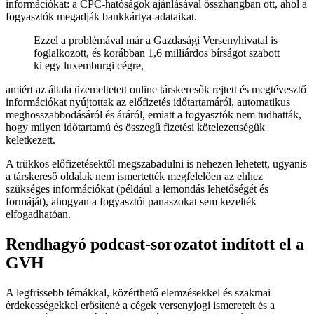
információkat: a CPC-hatóságok ajánlásával összhangban ott, ahol a
fogyasztók megadják bankkártya-adataikat.
Ezzel a problémával már a Gazdasági Versenyhivatal is
foglalkozott, és korábban 1,6 milliárdos bírságot szabott
ki egy luxemburgi cégre,
amiért az általa üzemeltetett online társkeresők rejtett és megtévesztő
információkat nyújtottak az előfizetés időtartamáról, automatikus
meghosszabbodásáról és áráról, emiatt a fogyasztók nem tudhatták,
hogy milyen időtartamú és összegű fizetési kötelezettségük
keletkezett.
A trükkös előfizetésektől megszabadulni is nehezen lehetett, ugyanis
a társkereső oldalak nem ismertették megfelelően az ehhez
szükséges információkat (például a lemondás lehetőségét és
formáját), ahogyan a fogyasztói panaszokat sem kezelték
elfogadhatóan.
Rendhagyó podcast-sorozatot indított el a
GVH
A legfrissebb témákkal, közérthető elemzésekkel és szakmai
érdekességekkel erősítené a cégek versenyjogi ismereteit és a