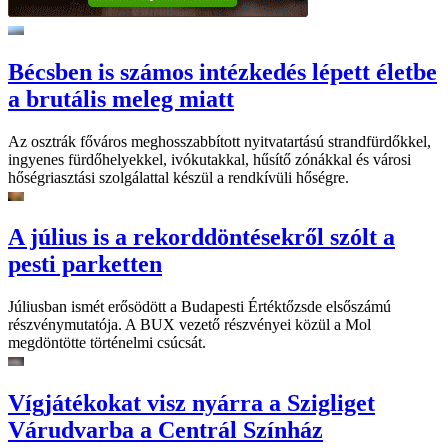
Bécsben is számos intézkedés lépett életbe
a brutális meleg miatt
Az osztrák főváros meghosszabbított nyitvatartású strandfürdőkkel,
ingyenes fürdőhelyekkel, ivókutakkal, hűsítő zónákkal és városi
hőségriasztási szolgálattal készül a rendkívüli hőségre.
A július is a rekorddöntésekről szólt a
pesti parketten
Júliusban ismét erősödött a Budapesti Értéktőzsde elsőszámú
részvénymutatója. A BUX vezető részvényei közül a Mol
megdöntötte történelmi csúcsát.
Vígjátékokat visz nyárra a Szigliget
Várudvarba a Centrál Színház