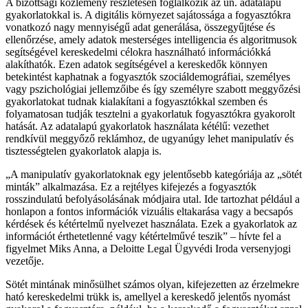
A bizottsági közlemény részletesen foglalkozik az ún. adatalapú
gyakorlatokkal is. A digitális környezet sajátossága a fogyasztókra
vonatkozó nagy mennyiségű adat generálása, összegyűjtése és
ellenőrzése, amely adatok mesterséges intelligencia és algoritmusok
segítségével kereskedelmi célokra használható információkká
alakíthatók. Ezen adatok segítségével a kereskedők könnyen
betekintést kaphatnak a fogyasztók szociáldemográfiai, személyes
vagy pszichológiai jellemzőibe és így személyre szabott meggyőzési
gyakorlatokat tudnak kialakítani a fogyasztókkal szemben és
folyamatosan tudják tesztelni a gyakorlatuk fogyasztókra gyakorolt
hatását. Az adatalapú gyakorlatok használata kétélű: vezethet
rendkívül meggyőző reklámhoz, de ugyanúgy lehet manipulatív és
tisztességtelen gyakorlatok alapja is.
A manipulatív gyakorlatoknak egy jelentősebb kategóriája az „sötét
minták” alkalmazása. Ez a rejtélyes kifejezés a fogyasztók
rosszindulatú befolyásolásának módjaira utal. Ide tartozhat például a
honlapon a fontos információk vizuális eltakarása vagy a becsapós
kérdések és kétértelmű nyelvezet használata. Ezek a gyakorlatok az
információt érthetetlenné vagy kétértelművé teszik
– hívte fel a
figyelmet Miks Anna, a Deloitte Legal Ügyvédi Iroda versenyjogi
vezetője.
Sötét mintának minősülhet számos olyan, kifejezetten az érzelmekre
ható kereskedelmi trükk is, amellyel a kereskedő jelentős nyomást