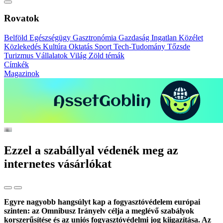
Rovatok
Belföld
Egészségügy
Gasztronómia
Gazdaság
Ingatlan
Közélet
Közlekedés
Kultúra
Oktatás
Sport
Tech-Tudomány
Tőzsde
Turizmus
Vállalatok
Világ
Zöld témák
Címkék
Magazinok
Ezzel a szabállyal védenék meg az
internetes vásárlókat
Egyre nagyobb hangsúlyt kap a fogyasztóvédelem európai
szinten: az Omnibusz Irányelv célja a meglévő szabályok
korszerűsítése és az uniós fogyasztóvédelmi jog kiigazítása. Az