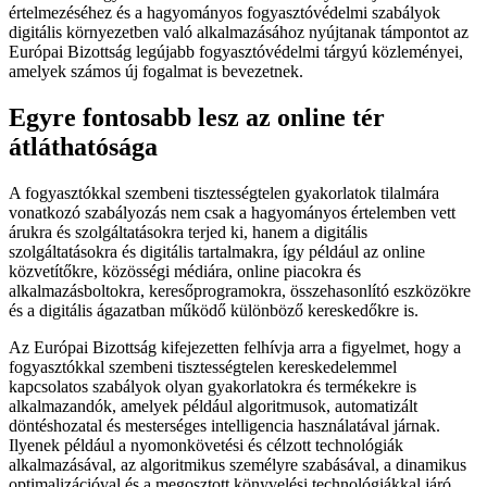
értelmezéséhez és a hagyományos fogyasztóvédelmi szabályok
digitális környezetben való alkalmazásához nyújtanak támpontot az
Európai Bizottság legújabb fogyasztóvédelmi tárgyú közleményei,
amelyek számos új fogalmat is bevezetnek.
Egyre fontosabb lesz az online tér
átláthatósága
A fogyasztókkal szembeni tisztességtelen gyakorlatok tilalmára
vonatkozó szabályozás nem csak a hagyományos értelemben vett
árukra és szolgáltatásokra terjed ki, hanem a digitális
szolgáltatásokra és digitális tartalmakra, így például az online
közvetítőkre, közösségi médiára, online piacokra és
alkalmazásboltokra, keresőprogramokra, összehasonlító eszközökre
és a digitális ágazatban működő különböző kereskedőkre is.
Az Európai Bizottság kifejezetten felhívja arra a figyelmet, hogy a
fogyasztókkal szembeni tisztességtelen kereskedelemmel
kapcsolatos szabályok olyan gyakorlatokra és termékekre is
alkalmazandók, amelyek például algoritmusok, automatizált
döntéshozatal és mesterséges intelligencia használatával járnak.
Ilyenek például a nyomonkövetési és célzott technológiák
alkalmazásával, az algoritmikus személyre szabásával, a dinamikus
optimalizációval és a megosztott könyvelési technológiákkal járó