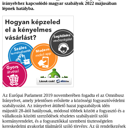
irányelvhez kapcsolódó magyar szabályok 2022 májusában
lépnek hatályba.
Az Európai Parlament 2019 novemberében fogadta el az Omnibusz
Irányelvet, amely jelentősen erősítette a közösségi fogyasztóvédelmi
szabályozást. Az irányelvet átültető hazai jogszabályok idén
májustól 28-ától hatályosak, módosul többek között a fogyasztó és a
vállalkozás közötti szerződések részletes szabályairól szóló
kormányrendelet, és a fogyasztókkal szembeni tisztességtelen
kereskedelmi gyakorlat tilalmáról szóló törvény. Az új rendelkezések