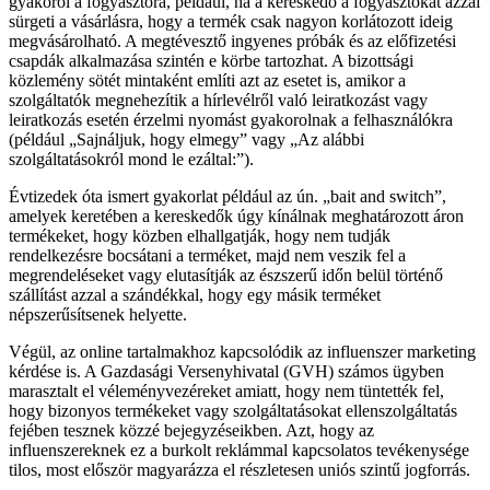
gyakorol a fogyasztóra, például, ha a kereskedő a fogyasztókat azzal
sürgeti a vásárlásra, hogy a termék csak nagyon korlátozott ideig
megvásárolható. A megtévesztő ingyenes próbák és az előfizetési
csapdák alkalmazása szintén e körbe tartozhat. A bizottsági
közlemény sötét mintaként említi azt az esetet is, amikor a
szolgáltatók megnehezítik a hírlevélről való leiratkozást vagy
leiratkozás esetén érzelmi nyomást gyakorolnak a felhasználókra
(például „Sajnáljuk, hogy elmegy” vagy „Az alábbi
szolgáltatásokról mond le ezáltal:”).
Évtizedek óta ismert gyakorlat például az ún. „bait and switch”,
amelyek keretében a kereskedők úgy kínálnak meghatározott áron
termékeket, hogy közben elhallgatják, hogy nem tudják
rendelkezésre bocsátani a terméket, majd nem veszik fel a
megrendeléseket vagy elutasítják az észszerű időn belül történő
szállítást azzal a szándékkal, hogy egy másik terméket
népszerűsítsenek helyette.
Végül, az online tartalmakhoz kapcsolódik az influenszer marketing
kérdése is. A Gazdasági Versenyhivatal (GVH) számos ügyben
marasztalt el véleményvezéreket amiatt, hogy nem tüntették fel,
hogy bizonyos termékeket vagy szolgáltatásokat ellenszolgáltatás
fejében tesznek közzé bejegyzéseikben. Azt, hogy az
influenszereknek ez a burkolt reklámmal kapcsolatos tevékenysége
tilos, most először magyarázza el részletesen uniós szintű jogforrás.