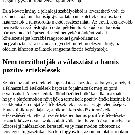
Legal Ügyvédi Iroda versenyjogi vezetője.
Ez a követelmény a jelenlegi szabályokból is levezethető volt, és
számos tagállami hatóság gyakorlatában születtek elmarasztaló
határozatok a rangsorolás megtévesztése miatt. Az egyik legnagyobb
nemzetközi szállásfoglaló oldal például több tagállami hatóság
párhuzamos fellépésének eredményeként önként vállalt
kötelezettséget korábbi rangsorolási gyakorlatának
megváltoztatására és annak egyértelmű feltüntetésére, hogy az
oldalon kihozott szállások rangsorát fizetés befolyásolja.
Nem torzíthatják a választást a hamis
pozitív értékelések
Szintén az online terekkel kapcsolatosak azok a szabályok, amelyek
a felhasználói értékelések kapcsán fogalmaznak meg szigorú
elvárásokat. A kereskedők különböző technikákat alkalmaznak,
hogy a platformokon növeljék a termékeik pozitív értékeléseinek és
csökkentsék a negatív értékeléseknek a számát vagy jelentőségét.
Ennek tipikus példája az, amikor a kereskedők termékeik
értékesítésének fellendítése érdekében hamis pozitív értékeléseket
tesznek közzé olyan szakosodott vállalatok bevonásával, amelyek a
közösségi hálózatokon keresztül vagy más módon toboroznak
tényleges fogyasztókat. Ezek a fogyasztók az online platformokon