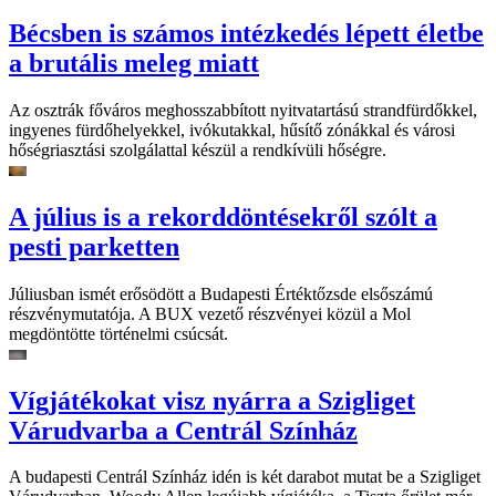
Bécsben is számos intézkedés lépett életbe
a brutális meleg miatt
Az osztrák főváros meghosszabbított nyitvatartású strandfürdőkkel,
ingyenes fürdőhelyekkel, ivókutakkal, hűsítő zónákkal és városi
hőségriasztási szolgálattal készül a rendkívüli hőségre.
A július is a rekorddöntésekről szólt a
pesti parketten
Júliusban ismét erősödött a Budapesti Értéktőzsde elsőszámú
részvénymutatója. A BUX vezető részvényei közül a Mol
megdöntötte történelmi csúcsát.
Vígjátékokat visz nyárra a Szigliget
Várudvarba a Centrál Színház
A budapesti Centrál Színház idén is két darabot mutat be a Szigliget