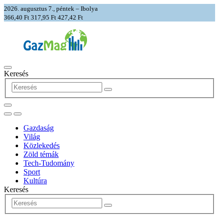
2026. augusztus 7., péntek – Ibolya
366,40 Ft
317,95 Ft
427,42 Ft
Keresés
Gazdaság
Világ
Közlekedés
Zöld témák
Tech-Tudomány
Sport
Kultúra
Keresés