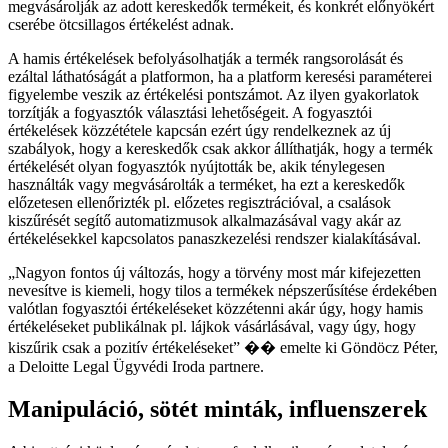
megvásárolják az adott kereskedők termékeit, és konkrét előnyökért
cserébe ötcsillagos értékelést adnak.
A hamis értékelések befolyásolhatják a termék rangsorolását és
ezáltal láthatóságát a platformon, ha a platform keresési paraméterei
figyelembe veszik az értékelési pontszámot. Az ilyen gyakorlatok
torzítják a fogyasztók választási lehetőségeit. A fogyasztói
értékelések közzététele kapcsán ezért úgy rendelkeznek az új
szabályok, hogy a kereskedők csak akkor állíthatják, hogy a termék
értékelését olyan fogyasztók nyújtották be, akik ténylegesen
használták vagy megvásárolták a terméket, ha ezt a kereskedők
előzetesen ellenőrizték pl. előzetes regisztrációval, a csalások
kiszűrését segítő automatizmusok alkalmazásával vagy akár az
értékelésekkel kapcsolatos panaszkezelési rendszer kialakításával.
Nagyon fontos új változás, hogy a törvény most már kifejezetten
nevesítve is kiemeli, hogy tilos a termékek népszerűsítése érdekében
valótlan fogyasztói értékeléseket közzétenni akár úgy, hogy hamis
értékeléseket publikálnak pl. lájkok vásárlásával, vagy úgy, hogy
kiszűrik csak a pozitív értékeléseket
�� emelte ki Göndöcz Péter,
a Deloitte Legal Ügyvédi Iroda partnere.
Manipuláció, sötét minták, influenszerek