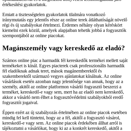
értékesítési gyakorlatok.
Emiatt a tisztességtelen gyakorlatok tilalmára vonatkozó
iránymutatás egy jelentős része az online terek átláthatóságát növelő
régi és új szabályokat értelmezi. Érdemes néhány olyan kéréskört
kiemelni ezek közül, amelyek alapjaiban tehetik jobbá a fogyasztók
szempontjából az online piacokat.
Magánszemély vagy kereskedő az eladó?
Számos online piac a harmadik fél kereskedők termékei mellett saját
termékeket is kínál. Egyes piacterek csak professzionális harmadik
fél eladóknak adnak teret, mások magánemberektől és
szakemberektől származó vegyes ajánlatokat kínálnak. Az online
vásárlások esetén azonban nagy jelentősége van annak, hogy az a
személy, akitől az online platformon vásárló fogyasztó beszerzi a
terméket, kereskedő-e vagy sem, mert ha az eladó nem kereskedő,
akkor a vásárló nem élhet a fogyasztóvédelmi szabályokból eredő
fogyasztói jogaival.
Éppen ezért az új szabályozás értelmében az online piacok esetében
mindig fel kell tüntetni, hogy az a fél, akitől a fogyasztó vásárol,
kereskedő-e vagy sem. Az online piacok érdekében állhat arról is
tájékoztatni a vásárlókat, hogy ki az a konkrét kereskedő, akitől a