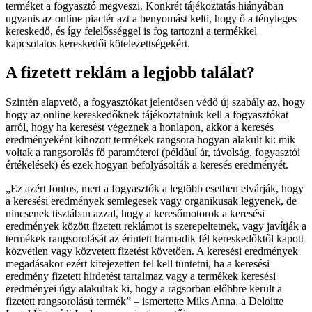
terméket a fogyasztó megveszi. Konkrét tájékoztatás hiányában
ugyanis az online piactér azt a benyomást kelti, hogy ő a tényleges
kereskedő, és így felelősséggel is fog tartozni a termékkel
kapcsolatos kereskedői kötelezettségekért.
A fizetett reklám a legjobb találat?
Szintén alapvető, a fogyasztókat jelentősen védő új szabály az, hogy
hogy az online kereskedőknek tájékoztatniuk kell a fogyasztókat
arról, hogy ha keresést végeznek a honlapon, akkor a keresés
eredményeként kihozott termékek rangsora hogyan alakult ki: mik
voltak a rangsorolás fő paraméterei (például ár, távolság, fogyasztói
értékelések) és ezek hogyan befolyásolták a keresés eredményét.
Ez azért fontos, mert a fogyasztók a legtöbb esetben elvárják, hogy
a keresési eredmények semlegesek vagy organikusak legyenek, de
nincsenek tisztában azzal, hogy a keresőmotorok a keresési
eredmények között fizetett reklámot is szerepeltetnek, vagy javítják a
termékek rangsorolását az érintett harmadik fél kereskedőktől kapott
közvetlen vagy közvetett fizetést követően. A keresési eredmények
megadásakor ezért kifejezetten fel kell tüntetni, ha a keresési
eredmény fizetett hirdetést tartalmaz vagy a termékek keresési
eredményei úgy alakultak ki, hogy a ragsorban előbbre került a
fizetett rangsorolású termék
– ismertette Miks Anna, a Deloitte