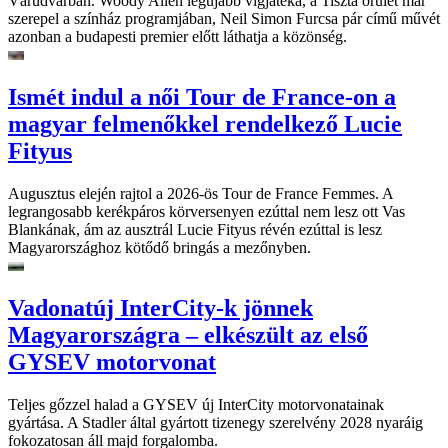
Várudvarban. Woody Allen legújabb vígjátéka, a Tiszta őrület már
szerepel a színház programjában, Neil Simon Furcsa pár című művét
azonban a budapesti premier előtt láthatja a közönség.
Ismét indul a női Tour de France-on a
magyar felmenőkkel rendelkező Lucie
Fityus
Augusztus elején rajtol a 2026-ös Tour de France Femmes. A
legrangosabb kerékpáros körversenyen ezúttal nem lesz ott Vas
Blankának, ám az ausztrál Lucie Fityus révén ezúttal is lesz
Magyarországhoz kötődő bringás a mezőnyben.
Vadonatúj InterCity-k jönnek
Magyarországra – elkészült az első
GYSEV motorvonat
Teljes gőzzel halad a GYSEV új InterCity motorvonatainak
gyártása. A Stadler által gyártott tizenegy szerelvény 2028 nyaráig
fokozatosan áll majd forgalomba.