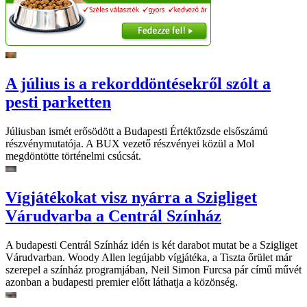
A július is a rekorddöntésekről szólt a
pesti parketten
Júliusban ismét erősödött a Budapesti Értéktőzsde elsőszámú
részvénymutatója. A BUX vezető részvényei közül a Mol
megdöntötte történelmi csúcsát.
Vígjátékokat visz nyárra a Szigliget
Várudvarba a Centrál Színház
A budapesti Centrál Színház idén is két darabot mutat be a Szigliget
Várudvarban. Woody Allen legújabb vígjátéka, a Tiszta őrület már
szerepel a színház programjában, Neil Simon Furcsa pár című művét
azonban a budapesti premier előtt láthatja a közönség.