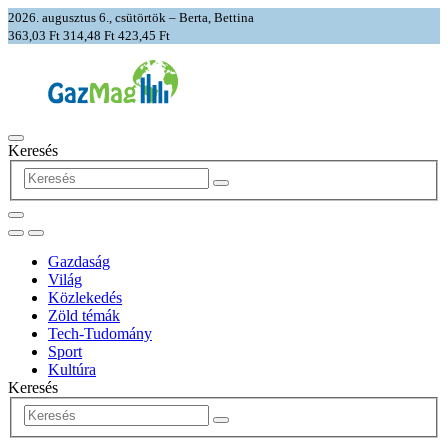
2026. augusztus 6., csütörtök – Berta, Bettina
363,03 Ft
314,48 Ft
423,45 Ft
Keresés
Gazdaság
Világ
Közlekedés
Zöld témák
Tech-Tudomány
Sport
Kultúra
Keresés