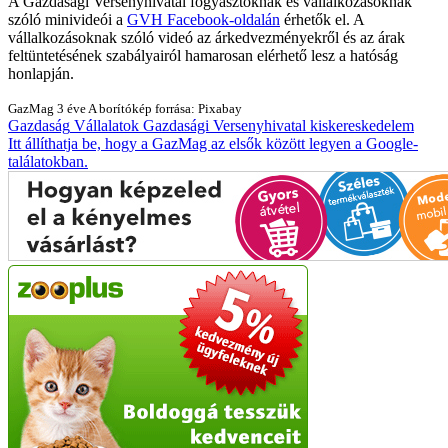
A Gazdasági Versenyhivatal fogyasztóknak és vállalkozásoknak
szóló minivideói a
GVH Facebook-oldalán
érhetők el. A
vállalkozásoknak szóló videó az árkedvezményekről és az árak
feltüntetésének szabályairól hamarosan elérhető lesz a hatóság
honlapján.
GazMag
3 éve
A borítókép forrása: Pixabay
Gazdaság
Vállalatok
Gazdasági Versenyhivatal
kiskereskedelem
Itt állíthatja be, hogy a GazMag az elsők között legyen a Google-
találatokban.