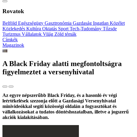
Rovatok
Belföld
Egészségügy
Gasztronómia
Gazdaság
Ingatlan
Közélet
Közlekedés
Kultúra
Oktatás
Sport
Tech-Tudomány
Tőzsde
Turizmus
Vállalatok
Világ
Zöld témák
Címkék
Magazinok
A Black Friday alatti megfontoltságra
figyelmeztet a versenyhivatal
Az egyre népszerűbb Black Friday, és a hasonló év végi
leértékelések szezonja előtt a Gazdasági Versenyhivatal
minivideókkal segíti közösségi oldalán a fogyasztókat és
vállalkozásokat a tudatos döntéshozatalban, illetve a jogszerű
akciók kialakításában.