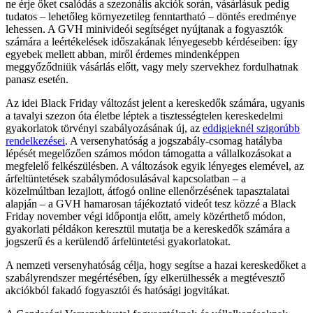
ne érje őket csalódás a szezonális akciók során, vásárlásuk pedig
tudatos – lehetőleg környezetileg fenntartható – döntés eredménye
lehessen. A GVH minivideói segítséget nyújtanak a fogyasztók
számára a leértékelések időszakának lényegesebb kérdéseiben: így
egyebek mellett abban, miről érdemes mindenképpen
meggyőződniük vásárlás előtt, vagy mely szervekhez fordulhatnak
panasz esetén.
Az idei Black Friday változást jelent a kereskedők számára, ugyanis
a tavalyi szezon óta életbe léptek a tisztességtelen kereskedelmi
gyakorlatok törvényi szabályozásának új, az
eddigieknél szigorúbb
rendelkezései
. A versenyhatóság a jogszabály-csomag hatályba
lépését megelőzően számos módon támogatta a vállalkozásokat a
megfelelő felkészülésben. A változások egyik lényeges elemével, az
árfeltüntetések szabálymódosulásával kapcsolatban – a
közelmúltban lezajlott, átfogó online ellenőrzésének tapasztalatai
alapján – a GVH hamarosan tájékoztató videót tesz közzé a Black
Friday november végi időpontja előtt, amely közérthető módon,
gyakorlati példákon keresztül mutatja be a kereskedők számára a
jogszerű és a kerülendő árfelüntetési gyakorlatokat.
A nemzeti versenyhatóság célja, hogy segítse a hazai kereskedőket a
szabályrendszer megértésében, így elkerülhessék a megtévesztő
akciókból fakadó fogyasztói és hatósági jogvitákat.