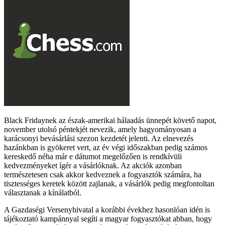
Black Fridaynek az észak-amerikai hálaadás ünnepét követő napot,
november utolsó péntekjét nevezik, amely hagyományosan a
karácsonyi bevásárlási szezon kezdetét jelenti. Az elnevezés
hazánkban is gyökeret vert, az év végi időszakban pedig számos
kereskedő néha már e dátumot megelőzően is rendkívüli
kedvezményeket ígér a vásárlóknak. Az akciók azonban
természetesen csak akkor kedveznek a fogyasztók számára, ha
tisztességes keretek között zajlanak, a vásárlók pedig megfontoltan
választanak a kínálatból.
A Gazdaségi Versenyhivatal a korábbi évekhez hasonlóan idén is
tájékoztató kampánnyal segíti a magyar fogyasztókat abban, hogy