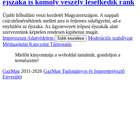
éjszaka is komoly veszély leselkedik ránk
Újabb hőhullám veszi kezdetét Magyarországon. A nappali
csúcshőmérsékletek mellett arra is érdemes odafigyelni, ad-e
enyhülést az éjszaka. Az úgynevezett trópusi éjszakák alatt
szervezetünk képtelen rendesen kipihenni magát.
Impresszum
Adatvédelem
Moderációs szabályzat
Sütik kezelése
Médiaajánlat
Kapcsolat
Támogatás
Mielőtt kinyomtatja a weboldal tartalmát, gondoljon a
természetre!
GazMag
2011-2026
GazMag Tudományos és Ismeretterjesztő
Egyesület