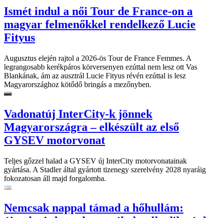
Ismét indul a női Tour de France-on a
magyar felmenőkkel rendelkező Lucie
Fityus
Augusztus elején rajtol a 2026-ös Tour de France Femmes. A
legrangosabb kerékpáros körversenyen ezúttal nem lesz ott Vas
Blankának, ám az ausztrál Lucie Fityus révén ezúttal is lesz
Magyarországhoz kötődő bringás a mezőnyben.
Vadonatúj InterCity-k jönnek
Magyarországra – elkészült az első
GYSEV motorvonat
Teljes gőzzel halad a GYSEV új InterCity motorvonatainak
gyártása. A Stadler által gyártott tizenegy szerelvény 2028 nyaráig
fokozatosan áll majd forgalomba.
Nemcsak nappal támad a hőhullám: