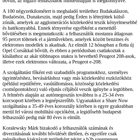
bővült, az ingázó felhasználók mindennapjait is megkönnyítve.
A 100 négyzetkilométert is meghaladó területhez Budakalászon,
Budaörsön, Dunakeszin, majd pedig Érden is létrejöttek külső
zónák, amelyek az agglomerációs közlekedést teszik kényelmesebbé
és hatékonyabbá. Ennek térnyerése egyébként a menetidő
bővülésében is megmutatkozik: a felhasználók mostanra átlagosan
95 percet töltenek el a járművekben, amelyek között benzines és
elektromos modellek is akadnak. Az elmúlt 12 hónapban a flotta új
Opel Corsákkal bővült, és ebben a periódusban csatlakoztak a
kínálathoz az akár többnapos utakra is bevethető Peugeot 208-asok,
illetve ezek elektromos változata, a Peugeot e-208.
A szolgáltatást főként esti szabadidős programokhoz, személyes
ügyintézéshez, bevásárláshoz vagy más közlekedési eszközökhöz
(például repülőtérre, vasútállomásra, közösségi közlekedési
csomópontokhoz) való eljutás céljából veszik igénybe a legtöbben.
A felmérés alapján az autómegosztás továbbra is a 25-34 éves
korcsoport körében a legnépszerűbb. Ugyanakkor a Share Now
szolgáltatása a 35-49 éves korosztály körében is egyre gyakrabban
merül fel városi mobilitási opcióként, a legidősebb budapesti
felhasználó pedig már 80 éves is elmúlt.
Koralewsky Márk bizakodó a felhasználók számának és
diverzitásának további bővülését illetően, és egyelőre csak
mérsékelten kiaknázott területként tekint a b2b szegmensre.