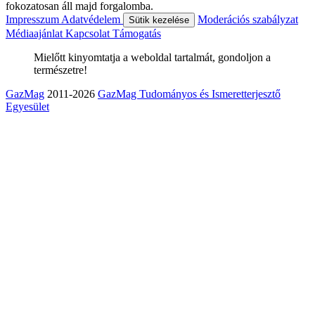
fokozatosan áll majd forgalomba.
Impresszum
Adatvédelem
Moderációs szabályzat
Sütik kezelése
Médiaajánlat
Kapcsolat
Támogatás
Mielőtt kinyomtatja a weboldal tartalmát, gondoljon a
természetre!
GazMag
2011-2026
GazMag Tudományos és Ismeretterjesztő
Egyesület