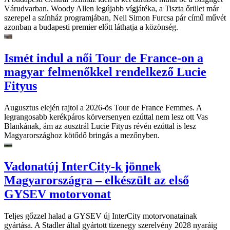
Várudvarban. Woody Allen legújabb vígjátéka, a Tiszta őrület már
szerepel a színház programjában, Neil Simon Furcsa pár című művét
azonban a budapesti premier előtt láthatja a közönség.
Ismét indul a női Tour de France-on a
magyar felmenőkkel rendelkező Lucie
Fityus
Augusztus elején rajtol a 2026-ös Tour de France Femmes. A
legrangosabb kerékpáros körversenyen ezúttal nem lesz ott Vas
Blankának, ám az ausztrál Lucie Fityus révén ezúttal is lesz
Magyarországhoz kötődő bringás a mezőnyben.
Vadonatúj InterCity-k jönnek
Magyarországra – elkészült az első
GYSEV motorvonat
Teljes gőzzel halad a GYSEV új InterCity motorvonatainak
gyártása. A Stadler által gyártott tizenegy szerelvény 2028 nyaráig