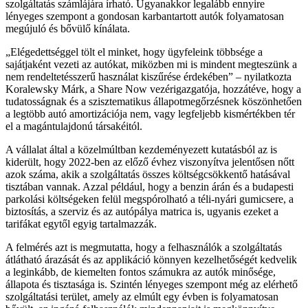
szolgáltatás számlájára írható. Ugyanakkor legalább ennyire
lényeges szempont a gondosan karbantartott autók folyamatosan
megújuló és bővülő kínálata.
Elégedettséggel tölt el minket, hogy ügyfeleink többsége a
sajátjaként vezeti az autókat, miközben mi is mindent megteszünk a
nem rendeltetésszerű használat kiszűrése érdekében
– nyilatkozta
Koralewsky Márk, a Share Now vezérigazgatója, hozzátéve, hogy a
tudatosságnak és a szisztematikus állapotmegőrzésnek köszönhetően
a legtöbb autó amortizációja nem, vagy legfeljebb kismértékben tér
el a magántulajdonú társakéitól.
A vállalat által a közelmúltban kezdeményezett kutatásból az is
kiderült, hogy 2022-ben az előző évhez viszonyítva jelentősen nőtt
azok száma, akik a szolgáltatás összes költségcsökkentő hatásával
tisztában vannak. Azzal például, hogy a benzin árán és a budapesti
parkolási költségeken felül megspórolható a téli-nyári gumicsere, a
biztosítás, a szerviz és az autópálya matrica is, ugyanis ezeket a
tarifákat egytől egyig tartalmazzák.
A felmérés azt is megmutatta, hogy a felhasználók a szolgáltatás
átlátható árazását és az applikáció könnyen kezelhetőségét kedvelik
a leginkább, de kiemelten fontos számukra az autók minősége,
állapota és tisztasága is. Szintén lényeges szempont még az elérhető
szolgáltatási terület, amely az elmúlt egy évben is folyamatosan