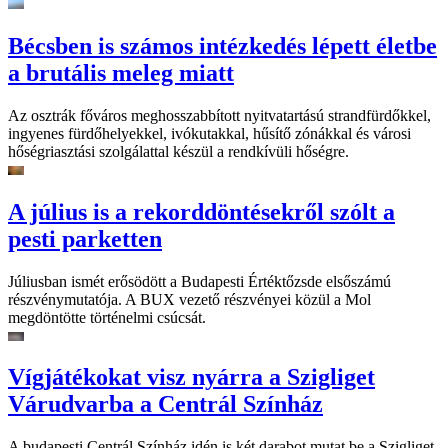
Bécsben is számos intézkedés lépett életbe
a brutális meleg miatt
Az osztrák főváros meghosszabbított nyitvatartású strandfürdőkkel,
ingyenes fürdőhelyekkel, ivókutakkal, hűsítő zónákkal és városi
hőségriasztási szolgálattal készül a rendkívüli hőségre.
A július is a rekorddöntésekről szólt a
pesti parketten
Júliusban ismét erősödött a Budapesti Értéktőzsde elsőszámú
részvénymutatója. A BUX vezető részvényei közül a Mol
megdöntötte történelmi csúcsát.
Vígjátékokat visz nyárra a Szigliget
Várudvarba a Centrál Színház
A budapesti Centrál Színház idén is két darabot mutat be a Szigliget