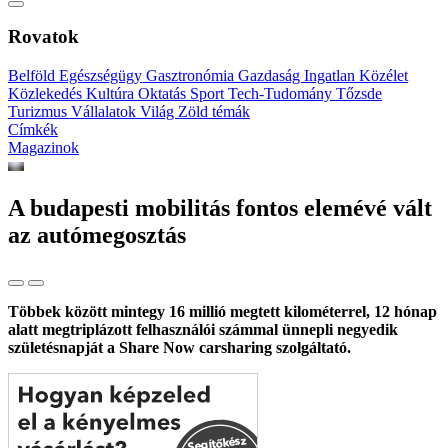
Rovatok
Belföld
Egészségügy
Gasztronómia
Gazdaság
Ingatlan
Közélet
Közlekedés
Kultúra
Oktatás
Sport
Tech-Tudomány
Tőzsde
Turizmus
Vállalatok
Világ
Zöld témák
Címkék
Magazinok
A budapesti mobilitás fontos elemévé vált
az autómegosztás
Többek között mintegy 16 millió megtett kilométerrel, 12 hónap
alatt megtriplázott felhasználói számmal ünnepli negyedik
születésnapját a Share Now carsharing szolgáltató.