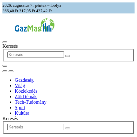
2026. augusztus 7., péntek – Ibolya
366,40 Ft
317,95 Ft
427,42 Ft
Keresés
Gazdaság
Világ
Közlekedés
Zöld témák
Tech-Tudomány
Sport
Kultúra
Keresés