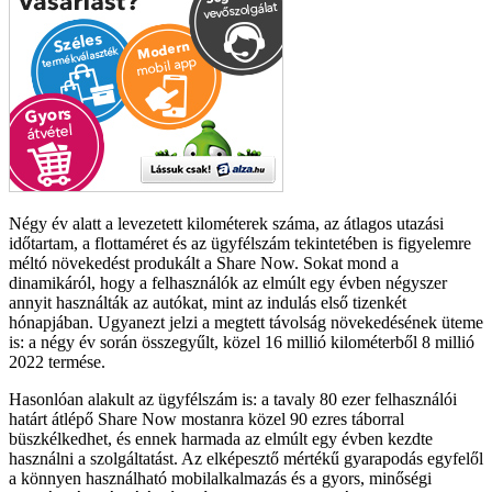
Négy év alatt a levezetett kilométerek száma, az átlagos utazási
időtartam, a flottaméret és az ügyfélszám tekintetében is figyelemre
méltó növekedést produkált a Share Now. Sokat mond a
dinamikáról, hogy a felhasználók az elmúlt egy évben négyszer
annyit használták az autókat, mint az indulás első tizenkét
hónapjában. Ugyanezt jelzi a megtett távolság növekedésének üteme
is: a négy év során összegyűlt, közel 16 millió kilométerből 8 millió
2022 termése.
Hasonlóan alakult az ügyfélszám is: a tavaly 80 ezer felhasználói
határt átlépő Share Now mostanra közel 90 ezres táborral
büszkélkedhet, és ennek harmada az elmúlt egy évben kezdte
használni a szolgáltatást. Az elképesztő mértékű gyarapodás egyfelől
a könnyen használható mobilalkalmazás és a gyors, minőségi