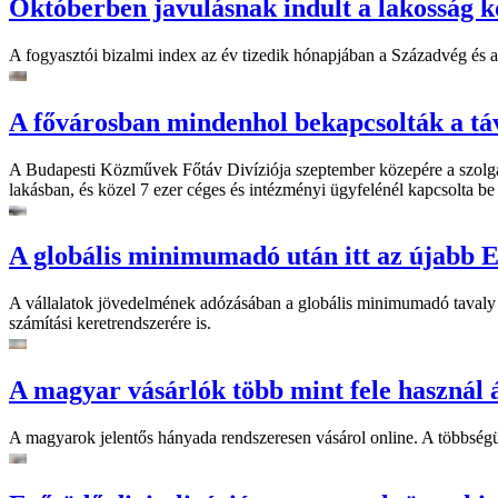
Októberben javulásnak indult a lakosság 
A fogyasztói bizalmi index az év tizedik hónapjában a Századvég és 
A fővárosban mindenhol bekapcsolták a táv
A Budapesti Közművek Főtáv Divíziója szeptember közepére a szolgált
lakásban, és közel 7 ezer céges és intézményi ügyfelénél kapcsolta be 
A globális minimumadó után itt az újabb E
A vállalatok jövedelmének adózásában a globális minimumadó tavaly de
számítási keretrendszerére is.
A magyar vásárlók több mint fele használ á
A magyarok jelentős hányada rendszeresen vásárol online. A többségü