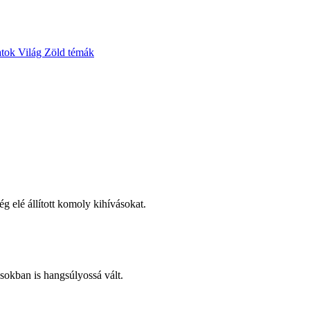
atok
Világ
Zöld témák
 elé állított komoly kihívásokat.
sokban is hangsúlyossá vált.