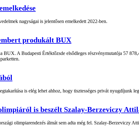
 emelkedése
vedelmek nagyságai is jelentősen emelkedett 2022-ben.
vembert produkált BUX
 a BUX. A Budapesti Értéktőzsde elsődleges részvénymutatója 57 878,4
 parketten.
ából
egtakarítása is elég lehet ahhoz, hogy tisztességes privát nyugdíjunk l
olimpiáról is beszélt Szalay-Berzeviczy Attil
rszági olimpiarendezés álmát sem adta még fel. Szalay-Berzeviczy Atti