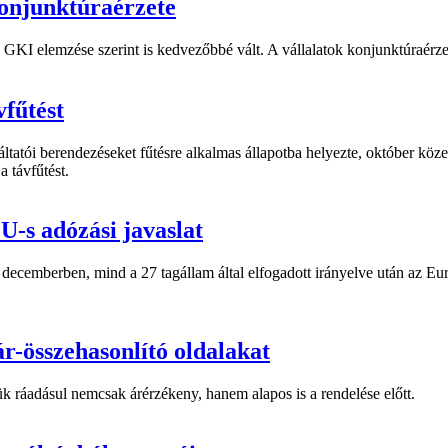
konjunktúraérzete
a GKI elemzése szerint is kedvezőbbé vált. A vállalatok konjunktúraérz
fűtést
atói berendezéseket fűtésre alkalmas állapotba helyezte, október köze
a távfűtést.
U-s adózási javaslat
cemberben, mind a 27 tagállam által elfogadott irányelve után az Európ
r-összehasonlító oldalakat
k ráadásul nemcsak árérzékeny, hanem alapos is a rendelése előtt.