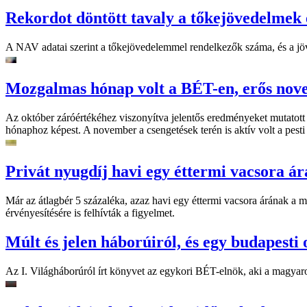
Rekordot döntött tavaly a tőkejövedelmek
A NAV adatai szerint a tőkejövedelemmel rendelkezők száma, és a jö
Mozgalmas hónap volt a BÉT-en, erős no
Az október záróértékéhez viszonyítva jelentős eredményeket mutatott
hónaphoz képest. A november a csengetések terén is aktív volt a pesti
Privát nyugdíj havi egy éttermi vacsora ár
Már az átlagbér 5 százaléka, azaz havi egy éttermi vacsora árának a m
érvényesítésére is felhívták a figyelmet.
Múlt és jelen háborúiról, és egy budapesti 
Az I. Világháborúról írt könyvet az egykori BÉT-elnök, aki a magyaro