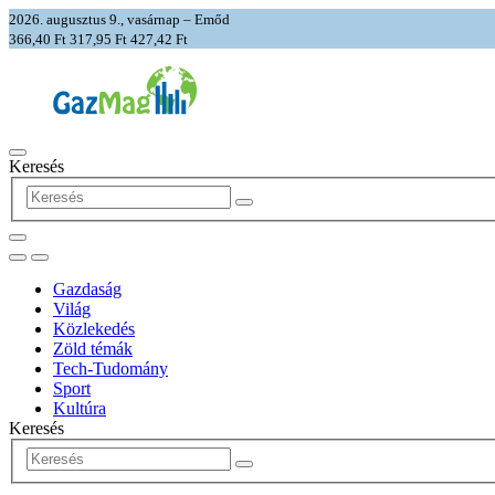
2026. augusztus 9., vasárnap – Emőd
366,40 Ft
317,95 Ft
427,42 Ft
Keresés
Gazdaság
Világ
Közlekedés
Zöld témák
Tech-Tudomány
Sport
Kultúra
Keresés