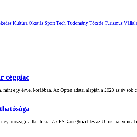
ekedés
Kultúra
Oktatás
Sport
Tech-Tudomány
Tőzsde
Turizmus
Vállal
r cégpiac
mint egy évvel korábban. Az Opten adatai alapján a 2023-as év sok cég
rthatósága
 magyarországi vállalatokra. Az ESG-megközelítés az Uniós iránymutatá