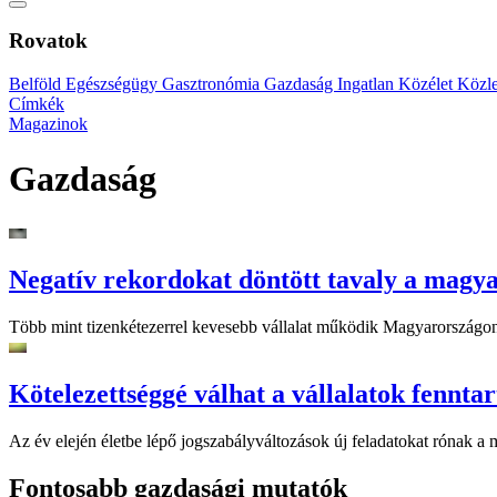
Rovatok
Belföld
Egészségügy
Gasztronómia
Gazdaság
Ingatlan
Közélet
Közl
Címkék
Magazinok
Gazdaság
Negatív rekordokat döntött tavaly a magya
Több mint tizenkétezerrel kevesebb vállalat működik Magyarországon, 
Kötelezettséggé válhat a vállalatok fennta
Az év elején életbe lépő jogszabályváltozások új feladatokat rónak a
Fontosabb gazdasági mutatók