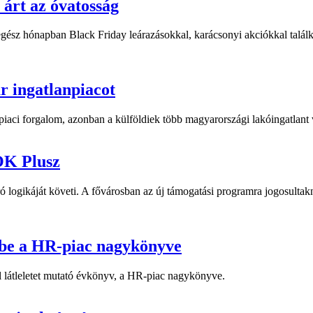
 árt az óvatosság
sz hónapban Black Friday leárazásokkal, karácsonyi akciókkal találk
 ingatlanpiacot
iaci forgalom, azonban a külföldiek több magyarországi lakóingatlant 
SOK Plusz
ó logikáját követi. A fővárosban az új támogatási programra jogosultakn
ébe a HR-piac nagykönyve
ól látleletet mutató évkönyv, a HR-piac nagykönyve.