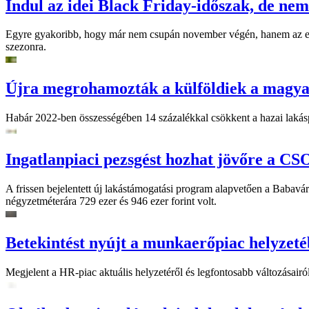
Indul az idei Black Friday-időszak, de nem
Egyre gyakoribb, hogy már nem csupán november végén, hanem az egé
szezonra.
Újra megrohamozták a külföldiek a magyar
Habár 2022-ben összességében 14 százalékkal csökkent a hazai lakásp
Ingatlanpiaci pezsgést hozhat jövőre a C
A frissen bejelentett új lakástámogatási program alapvetően a Babavár
négyzetméterára 729 ezer és 946 ezer forint volt.
Betekintést nyújt a munkaerőpiac helyzet
Megjelent a HR-piac aktuális helyzetéről és legfontosabb változásair