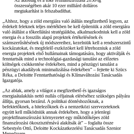
Az adósság és a tőke refinanszírozása 2050-ig
összességében akár 10 ezer milliárd dolláros
megtakarítást is felszabadíthat.
Ahhoz, hogy a zöld energiára való átállás megfizethető legyen, az
érdekelt feleknek teljes mértékben be kell építeniük a zöld energiára
való átállást a tőkeellátási stratégiáikba, alkalmazkodniuk kell a zöld
energia és a fosszilis alapú projektek értékelésének és
számszerűsítésének új módszereihez, kezelniük kell a rendszerszintű
kockázatokat, és megfelelő eszközöket kell létrehozniuk a zöld
energia projektek első hullámainak támogatására, hogy aktiválják és
fenntartsák mind a technológiai-gazdasági tanulást az előzetes
költségek csökkentése érdekében, mind a pénzügyi tanulást a
pénzügyi akadályok minimalizálása érdekében
– fejtette ki Szücs
Réka, a Deloitte Fenntarthatósági és Klímaváltozási Tanácsadás
Igazgatója.
Az ablak, amely a világot a megfizethető és igazságos
energiaátalakítás nettó nullás céljainak eléréséhez szükséges pályára
állítja, gyorsan bezárul. A politikai döntéshozóknak, a
befektetőknek, a hitelezőknek és a nemzetközi szervezeteknek
együtt kell működniük annak érdekében, hogy a jelenlegi
projektfinanszírozási környezetet egy működőképes zöld
finanszírozási ökoszisztémává alakítsák át
– foglalta össze
Sebestyén Ottó, Deloitte Kockázatkezelési Tanácsadás Szenior
Menedzsere.