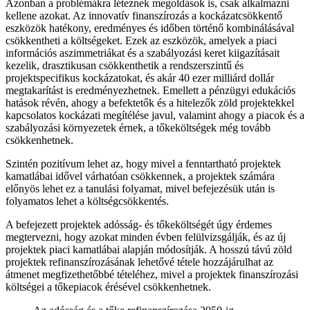
Azonban a problémákra léteznek megoldások is, csak alkalmazni
kellene azokat. Az innovatív finanszírozás a kockázatcsökkentő
eszközök hatékony, eredményes és időben történő kombinálásával
csökkentheti a költségeket. Ezek az eszközök, amelyek a piaci
információs aszimmetriákat és a szabályozási keret kiigazításait
kezelik, drasztikusan csökkenthetik a rendszerszintű és
projektspecifikus kockázatokat, és akár 40 ezer milliárd dollár
megtakarítást is eredményezhetnek. Emellett a pénzügyi edukációs
hatások révén, ahogy a befektetők és a hitelezők zöld projektekkel
kapcsolatos kockázati megítélése javul, valamint ahogy a piacok és a
szabályozási környezetek érnek, a tőkeköltségek még tovább
csökkenhetnek.
Szintén pozitívum lehet az, hogy mivel a fenntartható projektek
kamatlábai idővel várhatóan csökkennek, a projektek számára
előnyös lehet ez a tanulási folyamat, mivel befejezésük után is
folyamatos lehet a költségcsökkentés.
A befejezett projektek adósság- és tőkeköltségét úgy érdemes
megtervezni, hogy azokat minden évben felülvizsgálják, és az új
projektek piaci kamatlábai alapján módosítják. A hosszú távú zöld
projektek refinanszírozásának lehetővé tétele hozzájárulhat az
átmenet megfizethetőbbé tételéhez, mivel a projektek finanszírozási
költségei a tőkepiacok érésével csökkenhetnek.