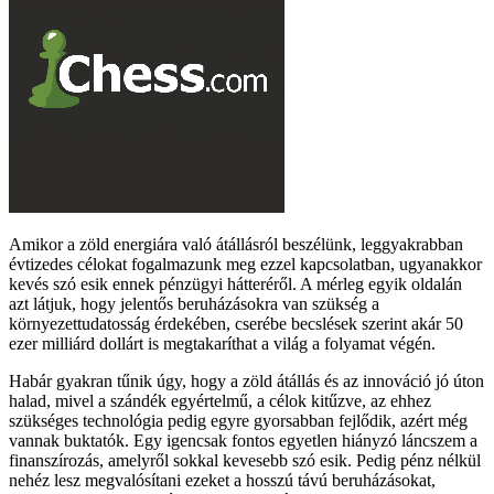
Amikor a zöld energiára való átállásról beszélünk, leggyakrabban
évtizedes célokat fogalmazunk meg ezzel kapcsolatban, ugyanakkor
kevés szó esik ennek pénzügyi hátteréről. A mérleg egyik oldalán
azt látjuk, hogy jelentős beruházásokra van szükség a
környezettudatosság érdekében, cserébe becslések szerint akár 50
ezer milliárd dollárt is megtakaríthat a világ a folyamat végén.
Habár gyakran tűnik úgy, hogy a zöld átállás és az innováció jó úton
halad, mivel a szándék egyértelmű, a célok kitűzve, az ehhez
szükséges technológia pedig egyre gyorsabban fejlődik, azért még
vannak buktatók. Egy igencsak fontos egyetlen hiányzó láncszem a
finanszírozás, amelyről sokkal kevesebb szó esik. Pedig pénz nélkül
nehéz lesz megvalósítani ezeket a hosszú távú beruházásokat,