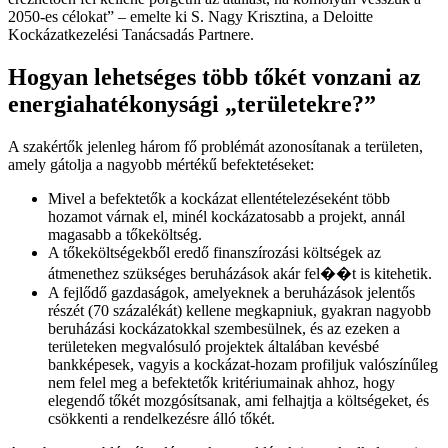
2050-es célokat
– emelte ki S. Nagy Krisztina, a Deloitte
Kockázatkezelési Tanácsadás Partnere.
Hogyan lehetséges több tőkét vonzani az
energiahatékonysági
területekre?
A szakértők jelenleg három fő problémát azonosítanak a területen,
amely gátolja a nagyobb mértékű befektetéseket:
Mivel a befektetők a kockázat ellentételezéseként több
hozamot várnak el, minél kockázatosabb a projekt, annál
magasabb a tőkeköltség.
A tőkeköltségekből eredő finanszírozási költségek az
átmenethez szükséges beruházások akár fel��t is kitehetik.
A fejlődő gazdaságok, amelyeknek a beruházások jelentős
részét (70 százalékát) kellene megkapniuk, gyakran nagyobb
beruházási kockázatokkal szembesülnek, és az ezeken a
területeken megvalósuló projektek általában kevésbé
bankképesek, vagyis a kockázat-hozam profiljuk valószínűleg
nem felel meg a befektetők kritériumainak ahhoz, hogy
elegendő tőkét mozgósítsanak, ami felhajtja a költségeket, és
csökkenti a rendelkezésre álló tőkét.