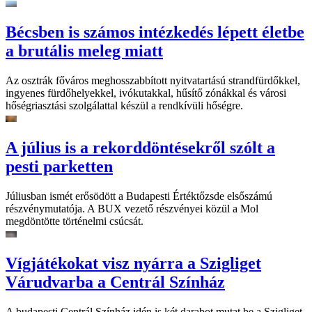
Bécsben is számos intézkedés lépett életbe
a brutális meleg miatt
Az osztrák főváros meghosszabbított nyitvatartású strandfürdőkkel,
ingyenes fürdőhelyekkel, ivókutakkal, hűsítő zónákkal és városi
hőségriasztási szolgálattal készül a rendkívüli hőségre.
A július is a rekorddöntésekről szólt a
pesti parketten
Júliusban ismét erősödött a Budapesti Értéktőzsde elsőszámú
részvénymutatója. A BUX vezető részvényei közül a Mol
megdöntötte történelmi csúcsát.
Vígjátékokat visz nyárra a Szigliget
Várudvarba a Centrál Színház
A budapesti Centrál Színház idén is két darabot mutat be a Szigliget