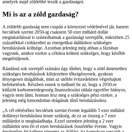
amelyek majd zöldebbé teszik a gazdaságot.
Mi is az a zöld gazdaság?
A zöldebb gazdaság nem csupán a környezet védelmével jár, hanem
becslések szerint 2050-ig csaknem 50 ezer milliárd dollár
megtakarítással is számolhatnak a gazdasági szereplők, miközben 25
százalékkal csökkenhet az energetikai átálláshoz szükséges
beruházások költsége. Azonban jelenleg még abban a fázisban
vagyunk, amikor ezekre a célokra költeni szükséges, hogy később
megtérüljenek.
Ráadásul sok szereplő számára úgy tűnhet, hogy a zöld átmenethez
szükséges beruházások kifejezetten tőkeigényesek, gyakran
lényegesen drágábbak, mint az utóbbi évtizedekben végrehajtott
befektetések. Részben ennek is tudható be az, hogy a 2050-re
kitűzött karbonsemlegesség finanszírozási oldala egyelőre hiányos,
vagyis nem látni, honnan lesz meg a szükséges pénz ezekre, a
jelenleg még kimondottan drágának tűnő beruházásokra.
A cél eléréséhez becslések szerint évente legalább 5 ezer milliárd
dollárnyi beruházásra lenne szükség, de ez az összeg a 7 ezer
milliárdot is meghaladhatja. Ezzel szemben jelenleg a 2 ezer
milliárdot sem éri el ezen beruházások összértéke évente. Vagyis
érezhetően fel kellene pörgetni az átállást, ha komolyan vesszük a