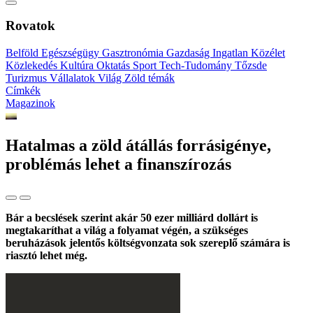
Rovatok
Belföld
Egészségügy
Gasztronómia
Gazdaság
Ingatlan
Közélet
Közlekedés
Kultúra
Oktatás
Sport
Tech-Tudomány
Tőzsde
Turizmus
Vállalatok
Világ
Zöld témák
Címkék
Magazinok
Hatalmas a zöld átállás forrásigénye,
problémás lehet a finanszírozás
Bár a becslések szerint akár 50 ezer milliárd dollárt is
megtakaríthat a világ a folyamat végén, a szükséges
beruházások jelentős költségvonzata sok szereplő számára is
riasztó lehet még.