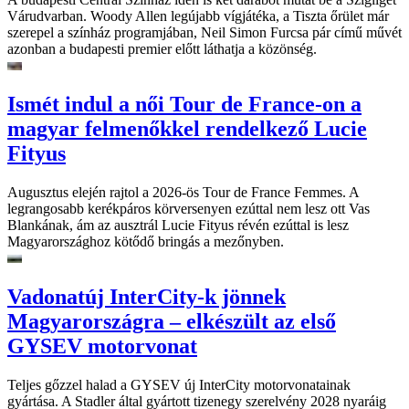
Várudvarban. Woody Allen legújabb vígjátéka, a Tiszta őrület már
szerepel a színház programjában, Neil Simon Furcsa pár című művét
azonban a budapesti premier előtt láthatja a közönség.
Ismét indul a női Tour de France-on a
magyar felmenőkkel rendelkező Lucie
Fityus
Augusztus elején rajtol a 2026-ös Tour de France Femmes. A
legrangosabb kerékpáros körversenyen ezúttal nem lesz ott Vas
Blankának, ám az ausztrál Lucie Fityus révén ezúttal is lesz
Magyarországhoz kötődő bringás a mezőnyben.
Vadonatúj InterCity-k jönnek
Magyarországra – elkészült az első
GYSEV motorvonat
Teljes gőzzel halad a GYSEV új InterCity motorvonatainak
gyártása. A Stadler által gyártott tizenegy szerelvény 2028 nyaráig