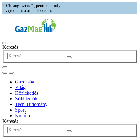
2026. augusztus 7., péntek – Ibolya
363,03 Ft
314,48 Ft
423,45 Ft
Keresés
Gazdaság
Világ
Közlekedés
Zöld témák
Tech-Tudomány
Sport
Kultúra
Keresés