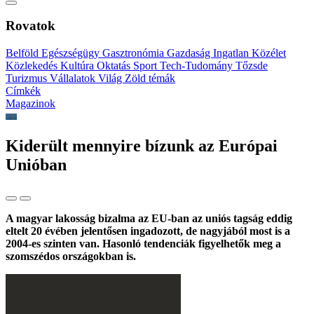
Rovatok
Belföld
Egészségügy
Gasztronómia
Gazdaság
Ingatlan
Közélet
Közlekedés
Kultúra
Oktatás
Sport
Tech-Tudomány
Tőzsde
Turizmus
Vállalatok
Világ
Zöld témák
Címkék
Magazinok
Kiderült mennyire bízunk az Európai
Unióban
A magyar lakosság bizalma az EU-ban az uniós tagság eddig
eltelt 20 évében jelentősen ingadozott, de nagyjából most is a
2004-es szinten van. Hasonló tendenciák figyelhetők meg a
szomszédos országokban is.