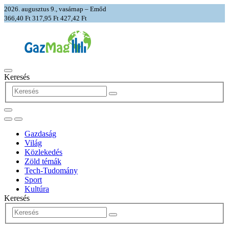
2026. augusztus 9., vasárnap – Emőd
366,40 Ft
317,95 Ft
427,42 Ft
Keresés
Gazdaság
Világ
Közlekedés
Zöld témák
Tech-Tudomány
Sport
Kultúra
Keresés