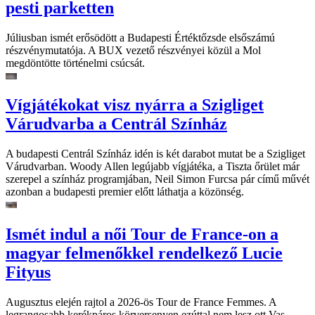
pesti parketten
Júliusban ismét erősödött a Budapesti Értéktőzsde elsőszámú
részvénymutatója. A BUX vezető részvényei közül a Mol
megdöntötte történelmi csúcsát.
Vígjátékokat visz nyárra a Szigliget
Várudvarba a Centrál Színház
A budapesti Centrál Színház idén is két darabot mutat be a Szigliget
Várudvarban. Woody Allen legújabb vígjátéka, a Tiszta őrület már
szerepel a színház programjában, Neil Simon Furcsa pár című művét
azonban a budapesti premier előtt láthatja a közönség.
Ismét indul a női Tour de France-on a
magyar felmenőkkel rendelkező Lucie
Fityus
Augusztus elején rajtol a 2026-ös Tour de France Femmes. A
legrangosabb kerékpáros körversenyen ezúttal nem lesz ott Vas