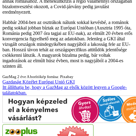
annak romlásához. A menekültkrízis a régió valamennyi országában
bizalomvesztést okozott, a Covid-járvány pedig javulást
eredményezett.
Habbár 2004-ben az osztrákok nálunk sokkal kevésbé, a románok
pedig sokkal jobban bíztak az Európai Unióban (Ausztria 1995 óta,
Románia pedig 2007 óra tagjai az EU-nak), az elmúlt 20 évben erős
konvergencia figyelhető meg az adatokban. Jelenleg a GKI által
vizsgált országok mindegyikében nagyjából a lakosság fele az EU-
ban. Hosszú távon tehát az országspecifikus attitűdök jelentősége
csökkenni látszik. A magyarok bizalma pedig, bár voltak
ingadozások az elmúlt húsz évben, most is nagyjából a 2004-es
szinten áll.
GazMag
2 éve
A borítókép forrása: Pixabay
Gazdaság
Közélet
Európai Unió
GKI
Itt állíthatja be, hogy a GazMag az elsők között legyen a Google-
találatokban.