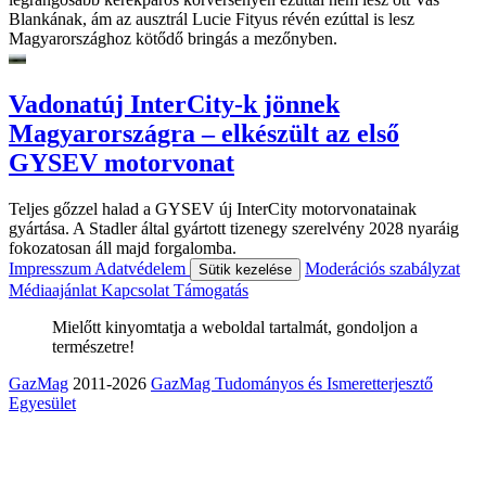
Blankának, ám az ausztrál Lucie Fityus révén ezúttal is lesz
Magyarországhoz kötődő bringás a mezőnyben.
Vadonatúj InterCity-k jönnek
Magyarországra – elkészült az első
GYSEV motorvonat
Teljes gőzzel halad a GYSEV új InterCity motorvonatainak
gyártása. A Stadler által gyártott tizenegy szerelvény 2028 nyaráig
fokozatosan áll majd forgalomba.
Impresszum
Adatvédelem
Moderációs szabályzat
Sütik kezelése
Médiaajánlat
Kapcsolat
Támogatás
Mielőtt kinyomtatja a weboldal tartalmát, gondoljon a
természetre!
GazMag
2011-2026
GazMag Tudományos és Ismeretterjesztő
Egyesület