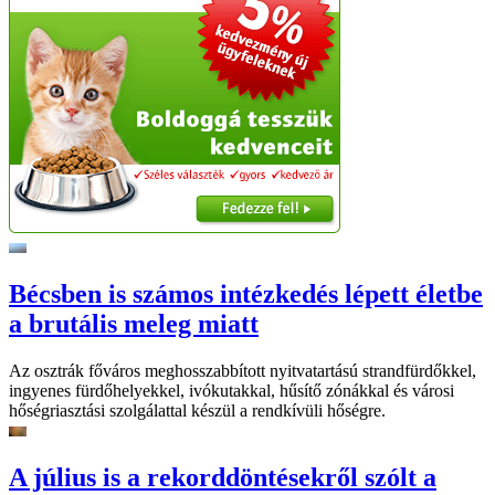
Bécsben is számos intézkedés lépett életbe
a brutális meleg miatt
Az osztrák főváros meghosszabbított nyitvatartású strandfürdőkkel,
ingyenes fürdőhelyekkel, ivókutakkal, hűsítő zónákkal és városi
hőségriasztási szolgálattal készül a rendkívüli hőségre.
A július is a rekorddöntésekről szólt a