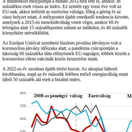
A mindenkori mélypontját a mutató 2012-ben érte el, amikor 38
százalékra esett vissza az index. Ez szintén egy rossz éve volt az
EU-nak, akkor tetőzött az eurózóna válsága, főleg a görög és az
olasz helyzet miatt. A mélypontot újabb emelkedő tendencia követte,
amelynek a 2015-ös menekültválság vetett véget, amikor fél év
leforgása alatt 15 százalékpontot zuhant az indikátor, és 40 százalék
környékére mérséklődött.
Az Európai Unióval szembeni bizalom javulása látványos volt a
koronavírus-járvány időszaka alatt, a pandémia csúcspontján a
lakosság 60 százaléka látta előnyösnek EU-tagságot, többek között a
koronavírus elleni vakcinák közös beszerzése miatt.
A 2022-es év azonban újabb törést hozott. Az ukrajnai háború
kirobbanása, majd az év második felében tetőző energiaválság miatt
újból 50 százalék alá esett a bizalmi index.