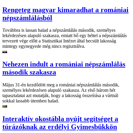
Rengeteg magyar kimaradhat a romániai
népszámlálásból
Továbbra is lassan halad a népszámlálás második, személyes
lekérdezésen alapuló szakasza, emiatt bő egy héttel a népszámlálás
tervezett vége előtt a Statisztikai Intézet által becsült lakosság
mintegy egynegyede még nincs regisztrálva.
Nehezen indult a romániai népszámlálás
második szakasza
Május 31-én kezdődött meg a romániai népszámlálás második,
személyes lekérdezésen alapuló szakasza. Az első három hét
tapasztalatai azt mutatják, hogy a lakosság összeírása a vártnál
sokkal lassabb ütemben halad.
Interaktív okostábla nyújt segítséget a
túrázóknak az erdélyi Gyimesbükkön