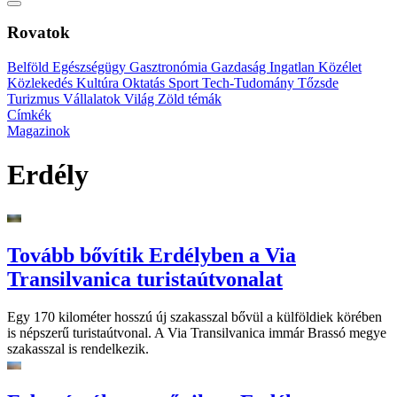
Rovatok
Belföld
Egészségügy
Gasztronómia
Gazdaság
Ingatlan
Közélet
Közlekedés
Kultúra
Oktatás
Sport
Tech-Tudomány
Tőzsde
Turizmus
Vállalatok
Világ
Zöld témák
Címkék
Magazinok
Erdély
Tovább bővítik Erdélyben a Via
Transilvanica turistaútvonalat
Egy 170 kilométer hosszú új szakasszal bővül a külföldiek körében
is népszerű turistaútvonal. A Via Transilvanica immár Brassó megye
szakasszal is rendelkezik.