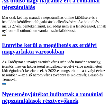
Az utolsó nagy hajrához ért a romániai
népszámlálás
Már csak két nap maradt a népszámlálás online kitöltésére és a
beküldött kérdőívek elfogadásának ellenőrzésére. Az önkitöltés
május 27-én, pénteken zárul, aki addig nem él a lehetőséggel, annak
nyáron kell otthonában várnia a számlálóbiztost.
Ennyibe kerül a megélhetés az erdélyi
magyarlakta városokban
Az Erdélystat a tavalyi tizenkét város után idén immár tizennégy,
jelentős magyar lakossággal rendelkező erdélyi város megélhetési
költségindexét készítette el. A 2022-es rangsorban – a tavalyi évhez
hasonlóan – az első három város továbbra is Kolozsvár, Brassó és
Temesvár.
Nyereményjátékot indítottak a romániai
népszámlálások résztvevőknek