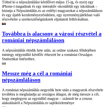
Töltsd ki a népszámlálási kérdőívet május 15-ig, és nyerj egy
iPhone-t magadnak és egy interaktív okostáblát egy iskolának –
biztatja a Népszámlálás.ro az erdélyi magyarokat a népszámláláson
és egy újabb kezdeményezésükben, egy nyereményjátékban való
részvételre a szerkesztőségünknek eljuttatott felhívásában.
Továbbra is alacsony a városi részvétel a
romániai népszámláláson
A népszámlálás ötödik hete után, az online szakasz félidejében
mintegy négymillió kérdőív érkezett be a romániai Országos
Statisztikai Intézethez.
Messze még a cél a romániai
népszámláláson
A romániai népszámlálás negyedik hete után a magyarok részvétele
továbbra is meghaladja az országos átlagot, de még messze a cél,
hogy meglegyen az egymillió magyar – számolt be a cenzus
alakulásáról a Népszámlálás.ro sajtóközleménye