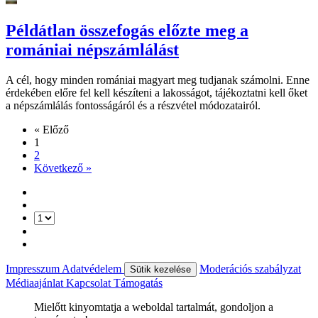
Példátlan összefogás előzte meg a
romániai népszámlálást
A cél, hogy minden romániai magyart meg tudjanak számolni. Enne
érdekében előre fel kell készíteni a lakosságot, tájékoztatni kell őket
a népszámlálás fontosságáról és a részvétel módozatairól.
« Előző
1
2
Következő »
Impresszum
Adatvédelem
Moderációs szabályzat
Sütik kezelése
Médiaajánlat
Kapcsolat
Támogatás
Mielőtt kinyomtatja a weboldal tartalmát, gondoljon a