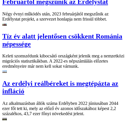
Februártól megszűnik az Erdélystat
Négy évnyi működés után, 2023 februárjától megszűnik az
Erdélystat projekt, a szervezet honlapja nem frissül többet.
Tíz év alatt jelentősen csökkent Románia
népessége
Keleti szomszédunk kibocsátó országként jelenik meg a nemzetközi
migrációs statisztikákban. A 2022-es népszámlálás előzetes
eredményeire már nem kell sokat várnunk.
Az erdélyi reálbéreket is megtépázta az
infláció
Az alkalmazásban állók száma Erdélyben 2022 júniusában 2044
ezer főt tett ki, mely az előző év azonos időszakához képest 2,2
százalékos, 43,7 ezer főnyi növekedést jelent.