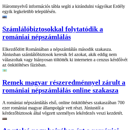
Háromnyelvű információs tábla segíti a kirándulni vágyókat Erdély
egyik legkeletibb településén.
Számlálóbiztosokkal folytatódik a
romániai népszámlálás
Elkezdődött Romániában a népszámlálás második szakasza.
Júniusban számlálóbiztosok keresik fel azokat, akik eddig nem
válaszoltak vagy hiányosan töltötték ki interneten a cenzus kérdőívét
az önkitöltéses fázisban.
Remek magyar részeredménnyel zárult a
romániai népszámlálás online szakasza
A romániai népszámlálás első, online önkitöltéses szakaszában 700
ezer romániai magyar állampolgár vett részt. Júniustól a
kérdezőbiztosok által végzett személyes lekérdezés veszi kezdetét.