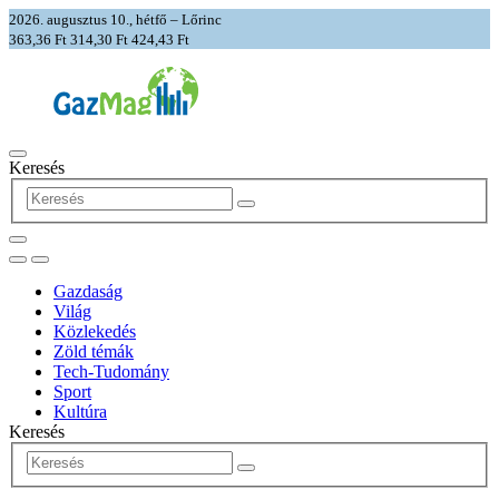
2026. augusztus 10., hétfő – Lőrinc
363,36 Ft
314,30 Ft
424,43 Ft
Keresés
Gazdaság
Világ
Közlekedés
Zöld témák
Tech-Tudomány
Sport
Kultúra
Keresés