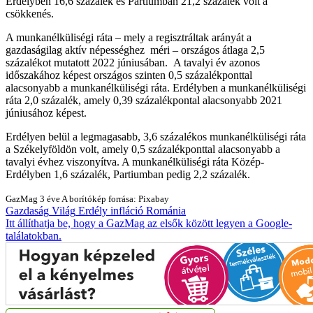
Erdélyben 16,6 százalék és Partiumban 21,2 százalék volt a
csökkenés.
A munkanélküliségi ráta – mely a regisztráltak arányát a
gazdaságilag aktív népességhez méri – országos átlaga 2,5
százalékot mutatott 2022 júniusában. A tavalyi év azonos
időszakához képest országos szinten 0,5 százalékponttal
alacsonyabb a munkanélküliségi ráta. Erdélyben a munkanélküliségi
ráta 2,0 százalék, amely 0,39 százalékpontal alacsonyabb 2021
júniusához képest.
Erdélyen belül a legmagasabb, 3,6 százalékos munkanélküliségi ráta
a Székelyföldön volt, amely 0,5 százalékponttal alacsonyabb a
tavalyi évhez viszonyítva. A munkanélküliségi ráta Közép-
Erdélyben 1,6 százalék, Partiumban pedig 2,2 százalék.
GazMag
3 éve
A borítókép forrása: Pixabay
Gazdaság
Világ
Erdély
infláció
Románia
Itt állíthatja be, hogy a GazMag az elsők között legyen a Google-
találatokban.