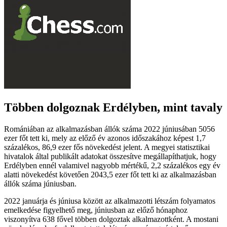
Többen dolgoznak Erdélyben, mint tavaly
Romániában az alkalmazásban állók száma 2022 júniusában 5056
ezer főt tett ki, mely az előző év azonos időszakához képest 1,7
százalékos, 86,9 ezer fős növekedést jelent. A megyei statisztikai
hivatalok által publikált adatokat összesítve megállapíthatjuk, hogy
Erdélyben ennél valamivel nagyobb mértékű, 2,2 százalékos egy év
alatti növekedést követően 2043,5 ezer főt tett ki az alkalmazásban
állók száma júniusban.
2022 januárja és júniusa között az alkalmazotti létszám folyamatos
emelkedése figyelhető meg, júniusban az előző hónaphoz
viszonyítva 638 fővel többen dolgoztak alkalmazottként. A mostani