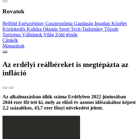
Rovatok
Belföld
Egészségügy
Gasztronómia
Gazdaság
Ingatlan
Közélet
Közlekedés
Kultúra
Oktatás
Sport
Tech-Tudomány
Tőzsde
Turizmus
Vállalatok
Világ
Zöld témák
Címkék
Magazinok
Az erdélyi reálbéreket is megtépázta az
infláció
Az alkalmazásban állók száma Erdélyben 2022 júniusában
2044 ezer főt tett ki, mely az előző év azonos időszakához képest
2,2 százalékos, 43,7 ezer főnyi növekedést jelent.