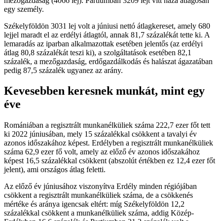
mezőgazdaság (4066 lej). Partiumban 3209 lejt vitt haza átlagosan
egy személy.
Székelyföldön 3031 lej volt a júniusi nettó átlagkereset, amely 680
lejjel maradt el az erdélyi átlagtól, annak 81,7 százalékát tette ki. A
lemaradás az iparban alkalmazottak esetében jelentős (az erdélyi
átlag 80,8 százalékát teszi ki), a szolgáltatások esetében 82,1
százalék, a mezőgazdaság, erdőgazdálkodás és halászat ágazatában
pedig 87,5 százalék ugyanez az arány.
Kevesebben keresnek munkát, mint egy
éve
Romániában a regisztrált munkanélküliek száma 222,7 ezer főt tett
ki 2022 júniusában, mely 15 százalékkal csökkent a tavalyi év
azonos időszakához képest. Erdélyben a regisztrált munkanélküliek
száma 62,9 ezer fő volt, amely az előző év azonos időszakához
képest 16,5 százalékkal csökkent (abszolút értékben ez 12,4 ezer főt
jelent), ami országos átlag feletti.
Az előző év júniusához viszonyítva Erdély minden régiójában
csökkent a regisztrált munkanélküliek száma, de a csökkenés
mértéke és aránya igencsak eltért: míg Székelyföldön 12,2
százalékkal csökkent a munkanélküliek száma, addig Közép-