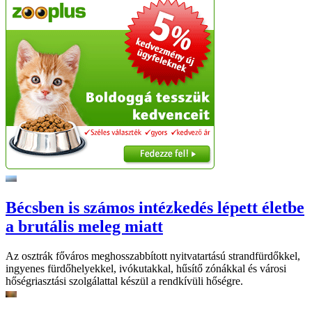
Bécsben is számos intézkedés lépett életbe
a brutális meleg miatt
Az osztrák főváros meghosszabbított nyitvatartású strandfürdőkkel,
ingyenes fürdőhelyekkel, ivókutakkal, hűsítő zónákkal és városi
hőségriasztási szolgálattal készül a rendkívüli hőségre.