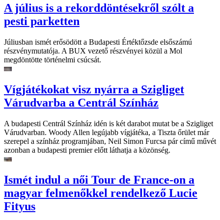
A július is a rekorddöntésekről szólt a
pesti parketten
Júliusban ismét erősödött a Budapesti Értéktőzsde elsőszámú
részvénymutatója. A BUX vezető részvényei közül a Mol
megdöntötte történelmi csúcsát.
Vígjátékokat visz nyárra a Szigliget
Várudvarba a Centrál Színház
A budapesti Centrál Színház idén is két darabot mutat be a Szigliget
Várudvarban. Woody Allen legújabb vígjátéka, a Tiszta őrület már
szerepel a színház programjában, Neil Simon Furcsa pár című művét
azonban a budapesti premier előtt láthatja a közönség.
Ismét indul a női Tour de France-on a
magyar felmenőkkel rendelkező Lucie
Fityus