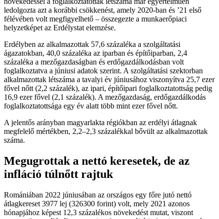
növekedéssel a foglalkoztatottak létszáma már egyértelműen
ledolgozta azt a korábbi csökkenést, amely 2020-ban és ’21 első
félévében volt megfigyelhető – összegezte a munkaerőpiaci
helyzetképet az Erdélystat elemzése.
Erdélyben az alkalmazottak 57,6 százaléka a szolgáltatási
ágazatokban, 40,0 százaléka az iparban és építőiparban, 2,4
százaléka a mezőgazdaságban és erdőgazdálkodásban volt
foglalkoztatva a júniusi adatok szerint. A szolgáltatási szektorban
alkalmazottak létszáma a tavalyi év júniusához viszonyítva 25,7 ezer
fővel nőtt (2,2 százalék), az ipari, építőipari foglalkoztatottság pedig
16,9 ezer fővel (2,1 százalék). A mezőgazdaság, erdőgazdálkodás
foglalkoztatottsága egy év alatt több mint ezer fővel nőtt.
A jelentős arányban magyarlakta régiókban az erdélyi átlagnak
megfelelő mértékben, 2,2–2,3 százalékkal bővült az alkalmazottak
száma.
Megugrottak a nettó keresetek, de az
infláció túlnőtt rajtuk
Romániában 2022 júniusában az országos egy főre jutó nettó
átlagkereset 3977 lej (326300 forint) volt, mely 2021 azonos
hónapjához képest 12,3 százalékos növekedést mutat, viszont