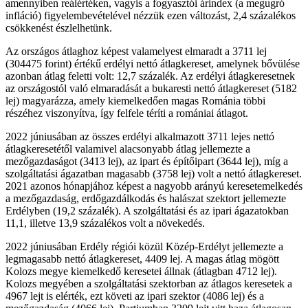
amennyiben reálértéken, vagyis a fogyasztói árindex (a megugró
infláció) figyelembevételével nézzük ezen változást, 2,4 százalékos
csökkenést észlelhetünk.
Az országos átlaghoz képest valamelyest elmaradt a 3711 lej
(304475 forint) értékű erdélyi nettó átlagkereset, amelynek bővülése
azonban átlag feletti volt: 12,7 százalék. Az erdélyi átlagkeresetnek
az országostól való elmaradását a bukaresti nettó átlagkereset (5182
lej) magyarázza, amely kiemelkedően magas Románia többi
részéhez viszonyítva, így felfele téríti a romániai átlagot.
2022 júniusában az összes erdélyi alkalmazott 3711 lejes nettó
átlagkeresetétől valamivel alacsonyabb átlag jellemezte a
mezőgazdaságot (3413 lej), az ipart és építőipart (3644 lej), míg a
szolgáltatási ágazatban magasabb (3758 lej) volt a nettó átlagkereset.
2021 azonos hónapjához képest a nagyobb arányú keresetemelkedés
a mezőgazdaság, erdőgazdálkodás és halászat szektort jellemezte
Erdélyben (19,2 százalék). A szolgáltatási és az ipari ágazatokban
11,1, illetve 13,9 százalékos volt a növekedés.
2022 júniusában Erdély régiói közül Közép-Erdélyt jellemezte a
legmagasabb nettó átlagkereset, 4409 lej. A magas átlag mögött
Kolozs megye kiemelkedő keresetei állnak (átlagban 4712 lej).
Kolozs megyében a szolgáltatási szektorban az átlagos keresetek a
4967 lejt is elérték, ezt követi az ipari szektor (4086 lej) és a