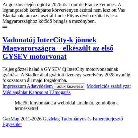
Augusztus elején rajtol a 2026-ös Tour de France Femmes. A
legrangosabb kerékpáros körversenyen ezúttal nem lesz ott Vas
Blankának, ám az ausztrál Lucie Fityus révén ezúttal is lesz
Magyarországhoz kötődő bringás a mezőnyben.
Vadonatúj InterCity-k jönnek
Magyarországra – elkészült az első
GYSEV motorvonat
Teljes gőzzel halad a GYSEV új InterCity motorvonatainak
gyártása. A Stadler által gyártott tizenegy szerelvény 2028 nyaráig
fokozatosan áll majd forgalomba.
Impresszum
Adatvédelem
Moderációs szabályzat
Sütik kezelése
Médiaajánlat
Kapcsolat
Támogatás
Mielőtt kinyomtatja a weboldal tartalmát, gondoljon a
természetre!
GazMag
2011-2026
GazMag Tudományos és Ismeretterjesztő
Egyesület