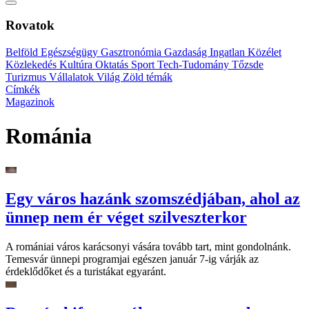
Rovatok
Belföld
Egészségügy
Gasztronómia
Gazdaság
Ingatlan
Közélet
Közlekedés
Kultúra
Oktatás
Sport
Tech-Tudomány
Tőzsde
Turizmus
Vállalatok
Világ
Zöld témák
Címkék
Magazinok
Románia
Egy város hazánk szomszédjában, ahol az
ünnep nem ér véget szilveszterkor
A romániai város karácsonyi vására tovább tart, mint gondolnánk.
Temesvár ünnepi programjai egészen január 7-ig várják az
érdeklődőket és a turistákat egyaránt.