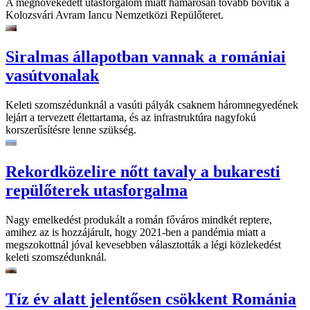
A megnövekedett utasforgalom miatt hamarosan tovább bővítik a
Kolozsvári Avram Iancu Nemzetközi Repülőteret.
Siralmas állapotban vannak a romániai
vasútvonalak
Keleti szomszédunknál a vasúti pályák csaknem háromnegyedének
lejárt a tervezett élettartama, és az infrastruktúra nagyfokú
korszerűsítésre lenne szükség.
Rekordközelire nőtt tavaly a bukaresti
repülőterek utasforgalma
Nagy emelkedést produkált a román főváros mindkét reptere,
amihez az is hozzájárult, hogy 2021-ben a pandémia miatt a
megszokottnál jóval kevesebben választották a légi közlekedést
keleti szomszédunknál.
Tíz év alatt jelentősen csökkent Románia