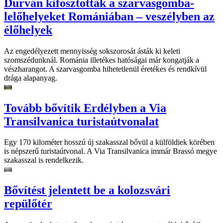
Durván kifosztották a szarvasgomba-
lelőhelyeket Romániában – veszélyben az
élőhelyek
Az engedélyezett mennyisség sokszorosát ásták ki keleti
szomszédunknál. Románia illetékes hatóságai már kongatják a
vészharangot. A szarvasgomba hihetetlenül éretékes és rendkívül
drága alapanyag.
Tovább bővítik Erdélyben a Via
Transilvanica turistaútvonalat
Egy 170 kilométer hosszú új szakasszal bővül a külföldiek körében
is népszerű turistaútvonal. A Via Transilvanica immár Brassó megye
szakasszal is rendelkezik.
Bővítést jelentett be a kolozsvári
repülőtér