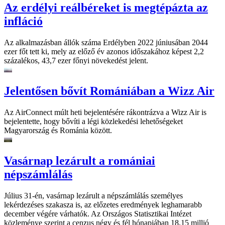
Az erdélyi reálbéreket is megtépázta az
infláció
Az alkalmazásban állók száma Erdélyben 2022 júniusában 2044
ezer főt tett ki, mely az előző év azonos időszakához képest 2,2
százalékos, 43,7 ezer főnyi növekedést jelent.
Jelentősen bővít Romániában a Wizz Air
Az AirConnect múlt heti bejelentésére rákontrázva a Wizz Air is
bejelentette, hogy bővíti a légi közlekedési lehetőségeket
Magyarország és Románia között.
Vasárnap lezárult a romániai
népszámlálás
Július 31-én, vasárnap lezárult a népszámlálás személyes
lekérdezéses szakasza is, az előzetes eredmények leghamarabb
december végére várhatók. Az Országos Statisztikai Intézet
közleménye szerint a cenzus négy és fél hónapjában 18,15 millió