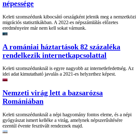
népessége
Keleti szomszédunk kibocsátó országként jelenik meg a nemzetközi
migrációs statisztikákban. A 2022-es népszámlálás előzetes
eredményeire már nem kell sokat várnunk.
A romániai háztartások 82 százaléka
rendelkezik internetkapcsolattal
Keleti szomszédunknál is egyre nagyobb az internetlefedettség. Az
idei adat kimutatható javulás a 2021-es helyzethez képest.
Nemzeti virág lett a bazsarózsa
Romániában
Keleti szomszédunknál a népi hagyomány fontos eleme, és a népi
gyógyászat ismert kelléke a virág, amelynek népszerűsítésére
ezentúl évente fesztivált rendeznek majd.