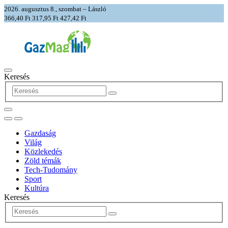
2026. augusztus 8., szombat – László
366,40 Ft
317,95 Ft
427,42 Ft
Keresés
Gazdaság
Világ
Közlekedés
Zöld témák
Tech-Tudomány
Sport
Kultúra
Keresés