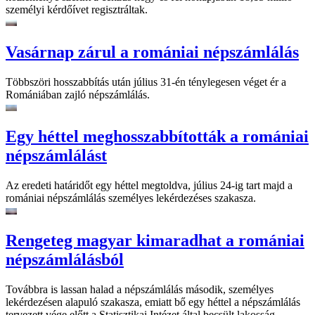
személyi kérdőívet regisztráltak.
Vasárnap zárul a romániai népszámlálás
Többszöri hosszabbítás után július 31-én ténylegesen véget ér a
Romániában zajló népszámlálás.
Egy héttel meghosszabbították a romániai
népszámlálást
Az eredeti határidőt egy héttel megtoldva, július 24-ig tart majd a
romániai népszámlálás személyes lekérdezéses szakasza.
Rengeteg magyar kimaradhat a romániai
népszámlálásból
Továbbra is lassan halad a népszámlálás második, személyes
lekérdezésen alapuló szakasza, emiatt bő egy héttel a népszámlálás
tervezett vége előtt a Statisztikai Intézet által becsült lakosság