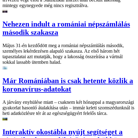
mintegy egynegyede még nincs regisztrálva.
Nehezen indult a romániai népszámlálás
második szakasza
Május 31-én kezdődött meg a romániai népszámlálás második,
személyes lekérdezésen alapuló szakasza. Az első három hét
tapasztalatai azt mutatják, hogy a lakosság összeírása a vártnál
sokkal lassabb ütemben halad.
Már Romániában is csak hetente közlik a
koronavírus-adatokat
A járvány enyhülése miatt – csaknem két hónappal a magyarországi
gyakorlat hasonló átalakítása után – immár keleti szomszédunknál is
heti adatközlésre tér át az egészségügyért felelős tárca.
Interaktív okostábla nyújt segítséget a