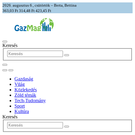
2026. augusztus 6., csütörtök – Berta, Bettina
363,03 Ft
314,48 Ft
423,45 Ft
Keresés
Gazdaság
Világ
Közlekedés
Zöld témák
Tech-Tudomány
Sport
Kultúra
Keresés