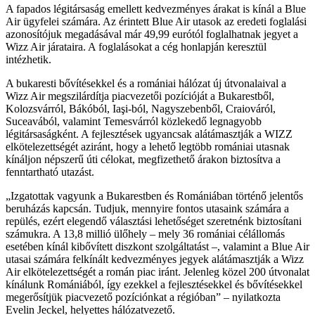
A fapados légitársaság emellett kedvezményes árakat is kínál a Blue
Air ügyfelei számára. Az érintett Blue Air utasok az eredeti foglalási
azonosítójuk megadásával már 49,99 eurótól foglalhatnak jegyet a
Wizz Air járataira. A foglalásokat a cég honlapján keresztül
intézhetik.
A bukaresti bővítésekkel és a romániai hálózat új útvonalaival a
Wizz Air megszilárdítja piacvezetői pozícióját a Bukarestből,
Kolozsvárról, Bákóból, Iaşi-ból, Nagyszebenből, Craiováról,
Suceavából, valamint Temesvárról közlekedő legnagyobb
légitársaságként. A fejlesztések ugyancsak alátámasztják a WIZZ
elkötelezettségét aziránt, hogy a lehető legtöbb romániai utasnak
kínáljon népszerű úti célokat, megfizethető árakon biztosítva a
fenntartható utazást.
Izgatottak vagyunk a Bukarestben és Romániában történő jelentős
beruházás kapcsán. Tudjuk, mennyire fontos utasaink számára a
repülés, ezért elegendő választási lehetőséget szeretnénk biztosítani
számukra. A 13,8 millió ülőhely – mely 36 romániai célállomás
esetében kínál kibővített diszkont szolgáltatást –, valamint a Blue Air
utasai számára felkínált kedvezményes jegyek alátámasztják a Wizz
Air elkötelezettségét a román piac iránt. Jelenleg közel 200 útvonalat
kínálunk Romániából, így ezekkel a fejlesztésekkel és bővítésekkel
megerősítjük piacvezető pozíciónkat a régióban
– nyilatkozta
Evelin Jeckel, helyettes hálózatvezető.