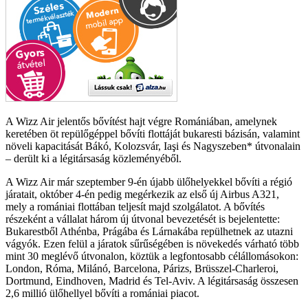
A Wizz Air jelentős bővítést hajt végre Romániában, amelynek
keretében öt repülőgéppel bővíti flottáját bukaresti bázisán, valamint
növeli kapacitását Bákó, Kolozsvár, Iaşi és Nagyszeben* útvonalain
– derült ki a légitársaság közleményéből.
A Wizz Air már szeptember 9-én újabb ülőhelyekkel bővíti a régió
járatait, október 4-én pedig megérkezik az első új Airbus A321,
mely a romániai flottában teljesít majd szolgálatot. A bővítés
részeként a vállalat három új útvonal bevezetését is bejelentette:
Bukarestből Athénba, Prágába és Lárnakába repülhetnek az utazni
vágyók. Ezen felül a járatok sűrűségében is növekedés várható több
mint 30 meglévő útvonalon, köztük a legfontosabb célállomásokon:
London, Róma, Milánó, Barcelona, Párizs, Brüsszel-Charleroi,
Dortmund, Eindhoven, Madrid és Tel-Aviv. A légitársaság összesen
2,6 millió ülőhellyel bővíti a romániai piacot.