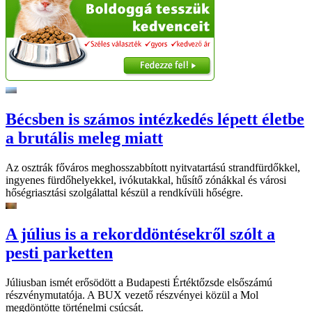
Bécsben is számos intézkedés lépett életbe
a brutális meleg miatt
Az osztrák főváros meghosszabbított nyitvatartású strandfürdőkkel,
ingyenes fürdőhelyekkel, ivókutakkal, hűsítő zónákkal és városi
hőségriasztási szolgálattal készül a rendkívüli hőségre.
A július is a rekorddöntésekről szólt a
pesti parketten
Júliusban ismét erősödött a Budapesti Értéktőzsde elsőszámú
részvénymutatója. A BUX vezető részvényei közül a Mol
megdöntötte történelmi csúcsát.