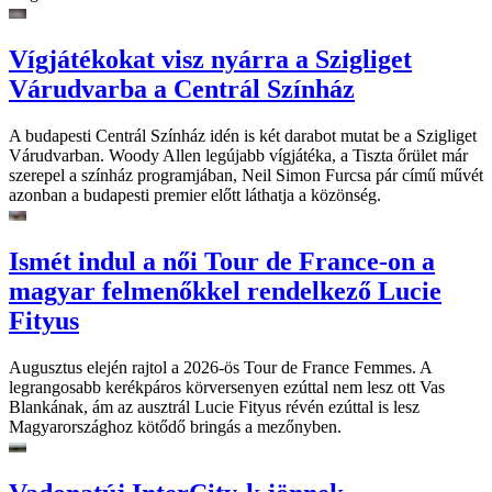
Vígjátékokat visz nyárra a Szigliget
Várudvarba a Centrál Színház
A budapesti Centrál Színház idén is két darabot mutat be a Szigliget
Várudvarban. Woody Allen legújabb vígjátéka, a Tiszta őrület már
szerepel a színház programjában, Neil Simon Furcsa pár című művét
azonban a budapesti premier előtt láthatja a közönség.
Ismét indul a női Tour de France-on a
magyar felmenőkkel rendelkező Lucie
Fityus
Augusztus elején rajtol a 2026-ös Tour de France Femmes. A
legrangosabb kerékpáros körversenyen ezúttal nem lesz ott Vas
Blankának, ám az ausztrál Lucie Fityus révén ezúttal is lesz
Magyarországhoz kötődő bringás a mezőnyben.