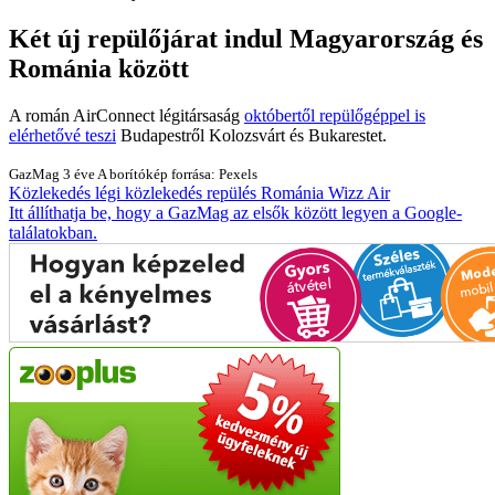
Két új repülőjárat indul Magyarország és
Románia között
A román AirConnect légitársaság
októbertől repülőgéppel is
elérhetővé teszi
Budapestről Kolozsvárt és Bukarestet.
GazMag
3 éve
A borítókép forrása: Pexels
Közlekedés
légi közlekedés
repülés
Románia
Wizz Air
Itt állíthatja be, hogy a GazMag az elsők között legyen a Google-
találatokban.