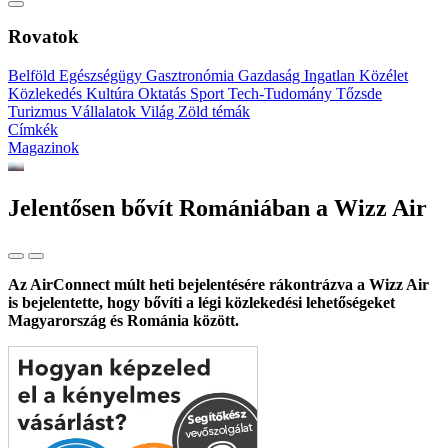
Rovatok
Belföld
Egészségügy
Gasztronómia
Gazdaság
Ingatlan
Közélet
Közlekedés
Kultúra
Oktatás
Sport
Tech-Tudomány
Tőzsde
Turizmus
Vállalatok
Világ
Zöld témák
Címkék
Magazinok
Jelentősen bővít Romániában a Wizz Air
Az AirConnect múlt heti bejelentésére rákontrázva a Wizz Air
is bejelentette, hogy bővíti a légi közlekedési lehetőségeket
Magyarország és Románia között.