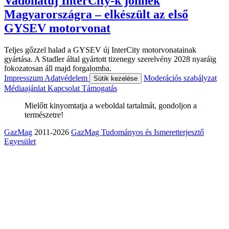
Vadonatúj InterCity-k jönnek
Magyarországra – elkészült az első
GYSEV motorvonat
Teljes gőzzel halad a GYSEV új InterCity motorvonatainak
gyártása. A Stadler által gyártott tizenegy szerelvény 2028 nyaráig
fokozatosan áll majd forgalomba.
Impresszum
Adatvédelem
Moderációs szabályzat
Sütik kezelése
Médiaajánlat
Kapcsolat
Támogatás
Mielőtt kinyomtatja a weboldal tartalmát, gondoljon a
természetre!
GazMag
2011-2026
GazMag Tudományos és Ismeretterjesztő
Egyesület