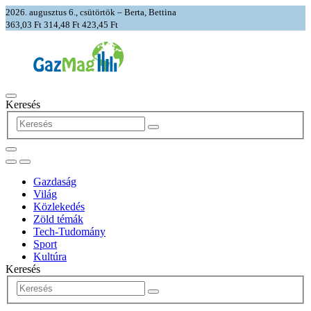
2026. augusztus 6., csütörtök – Berta, Bettina
363,03 Ft
314,48 Ft
423,45 Ft
Keresés
Gazdaság
Világ
Közlekedés
Zöld témák
Tech-Tudomány
Sport
Kultúra
Keresés