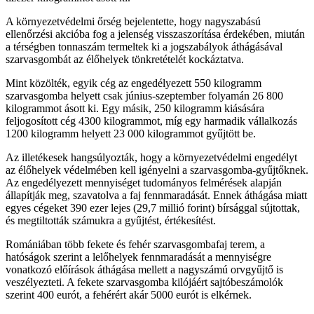
A környezetvédelmi őrség bejelentette, hogy nagyszabású
ellenőrzési akcióba fog a jelenség visszaszorítása érdekében, miután
a térségben tonnaszám termeltek ki a jogszabályok áthágásával
szarvasgombát az élőhelyek tönkretételét kockáztatva.
Mint közölték, egyik cég az engedélyezett 550 kilogramm
szarvasgomba helyett csak június-szeptember folyamán 26 800
kilogrammot ásott ki. Egy másik, 250 kilogramm kiásására
feljogosított cég 4300 kilogrammot, míg egy harmadik vállalkozás
1200 kilogramm helyett 23 000 kilogrammot gyűjtött be.
Az illetékesek hangsúlyozták, hogy a környezetvédelmi engedélyt
az élőhelyek védelmében kell igényelni a szarvasgomba-gyűjtőknek.
Az engedélyezett mennyiséget tudományos felmérések alapján
állapítják meg, szavatolva a faj fennmaradását. Ennek áthágása miatt
egyes cégeket 390 ezer lejes (29,7 millió forint) bírsággal sújtottak,
és megtiltották számukra a gyűjtést, értékesítést.
Romániában több fekete és fehér szarvasgombafaj terem, a
hatóságok szerint a lelőhelyek fennmaradását a mennyiségre
vonatkozó előírások áthágása mellett a nagyszámú orvgyűjtő is
veszélyezteti. A fekete szarvasgomba kilójáért sajtóbeszámolók
szerint 400 eurót, a fehérért akár 5000 eurót is elkérnek.