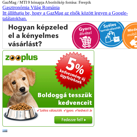
GazMag
/
MTI
9 hónapja
A borítókép forrása: Freepik
Gasztronómia
Világ
Románia
Itt állíthatja be, hogy a GazMag az elsők között legyen a Google-
találatokban.