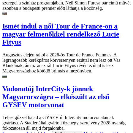
szerepel a színház programjában, Neil Simon Furcsa pár című művét
azonban a budapesti premier előtt láthatja a közönség.
Ismét indul a női Tour de France-on a
magyar felmenőkkel rendelkező Lucie
Fityus
Augusztus elején rajtol a 2026-ös Tour de France Femmes. A
legrangosabb kerékpáros körversenyen ezúttal nem lesz ott Vas
Blankának, ám az ausztrál Lucie Fityus révén ezúttal is lesz
Magyarországhoz kötődő bringás a mezőnyben.
Vadonatúj InterCity-k jönnek
Magyarországra – elkészült az első
GYSEV motorvonat
Teljes gőzzel halad a GYSEV új InterCity motorvonatainak
gyártása. A Stadler által gyártott tizenegy szerelvény 2028 nyaráig
fokozatosan áll majd forgalomba.