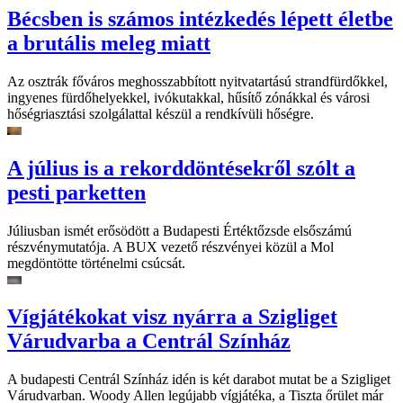
Bécsben is számos intézkedés lépett életbe
a brutális meleg miatt
Az osztrák főváros meghosszabbított nyitvatartású strandfürdőkkel,
ingyenes fürdőhelyekkel, ivókutakkal, hűsítő zónákkal és városi
hőségriasztási szolgálattal készül a rendkívüli hőségre.
A július is a rekorddöntésekről szólt a
pesti parketten
Júliusban ismét erősödött a Budapesti Értéktőzsde elsőszámú
részvénymutatója. A BUX vezető részvényei közül a Mol
megdöntötte történelmi csúcsát.
Vígjátékokat visz nyárra a Szigliget
Várudvarba a Centrál Színház
A budapesti Centrál Színház idén is két darabot mutat be a Szigliget
Várudvarban. Woody Allen legújabb vígjátéka, a Tiszta őrület már