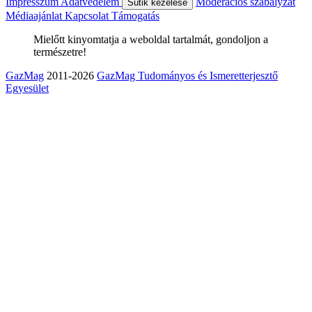
Impresszum
Adatvédelem
Moderációs szabályzat
Sütik kezelése
Médiaajánlat
Kapcsolat
Támogatás
Mielőtt kinyomtatja a weboldal tartalmát, gondoljon a
természetre!
GazMag
2011-2026
GazMag Tudományos és Ismeretterjesztő
Egyesület