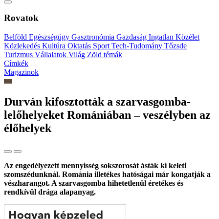
Rovatok
Belföld
Egészségügy
Gasztronómia
Gazdaság
Ingatlan
Közélet
Közlekedés
Kultúra
Oktatás
Sport
Tech-Tudomány
Tőzsde
Turizmus
Vállalatok
Világ
Zöld témák
Címkék
Magazinok
Durván kifosztották a szarvasgomba-
lelőhelyeket Romániában – veszélyben az
élőhelyek
Az engedélyezett mennyisség sokszorosát ásták ki keleti
szomszédunknál. Románia illetékes hatóságai már kongatják a
vészharangot. A szarvasgomba hihetetlenül éretékes és
rendkívül drága alapanyag.