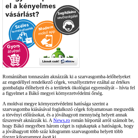
Romániában tonnaszám aknázzák ki a szarvasgomba-lelőhelyeket
az engedéllyel rendelkező cégek, veszélyeztetve ezáltal az értékes
gombafajta élőhelyeit és a területek ökológiai egyensúlyát – hívta fel
a figyelmet a Bákó megyei környezetvédelmi őrség.
A moldvai megye környezetvédelmi hatósága szerint a
szarvasgomba kiásásával foglalkozó cégek folyamatosan megszedik
a törvényi előírásokat, és a jóváhagyott mennyiség helyett annak
tízszeresét aknázzák ki. A
News.ro
román hírportál arról számolt be,
hogy Bákó megyében három céget is rajtakaptak a hatóságok, hogy
a jóváhagyott több száz kilogramm szarvasgomba helyett több
tízezer kilogrammot ásott ki.