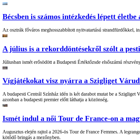
Bécsben is számos intézkedés lépett életbe 
Az osztrák főváros meghosszabbított nyitvatartású strandfürdőkkel, ing
A július is a rekorddöntésekről szólt a pest
Júliusban ismét erősödött a Budapesti Értéktőzsde elsőszámú részvén
Vígjátékokat visz nyárra a Szigliget Váru
A budapesti Centrál Színház idén is két darabot mutat be a Szigliget
azonban a budapesti premier előtt láthatja a közönség.
Ismét indul a női Tour de France-on a mag
Augusztus elején rajtol a 2026-ös Tour de France Femmes. A legrango
kötődő bringás a mezőnyben.