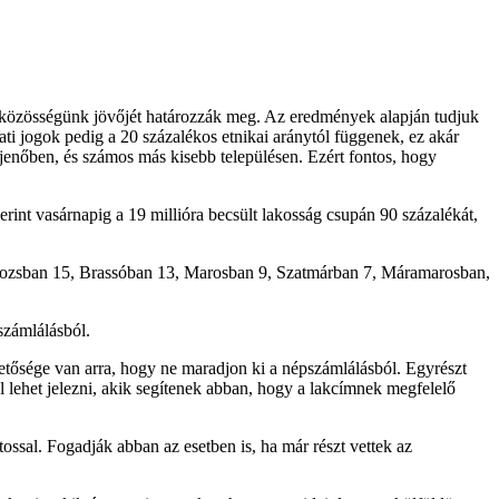
 közösségünk jövőjét határozzák meg. Az eredmények alapján tudjuk
ati jogok pedig a 20 százalékos etnikai aránytól függenek, ez akár
nőben, és számos más kisebb településen. Ezért fontos, hogy
erint vasárnapig a 19 millióra becsült lakosság csupán 90 százalékát,
olozsban 15, Brassóban 13, Marosban 9, Szatmárban 7, Máramarosban,
számlálásból.
ehetősége van arra, hogy ne maradjon ki a népszámlálásból. Egyrészt
l lehet jelezni, akik segítenek abban, hogy a lakcímnek megfelelő
ssal. Fogadják abban az esetben is, ha már részt vettek az