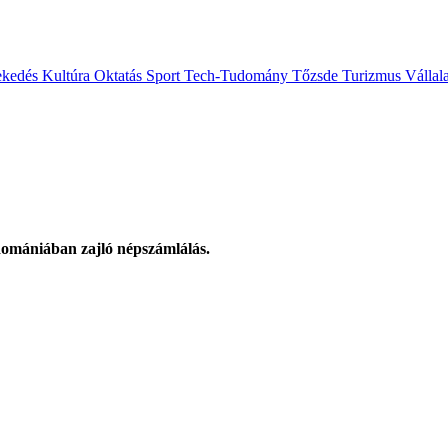
ekedés
Kultúra
Oktatás
Sport
Tech-Tudomány
Tőzsde
Turizmus
Vállal
 Romániában zajló népszámlálás.