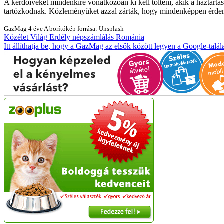
A kérdőíveket mindenkire vonatkozóan ki kell tölteni, akik a háztartá
tartózkodnak. Közleményüket azzal zárták, hogy mindenképpen érdeme
GazMag
4 éve
A borítókép forrása: Unsplash
Közélet
Világ
Erdély
népszámlálás
Románia
Itt állíthatja be, hogy a GazMag az elsők között legyen a Google-talál