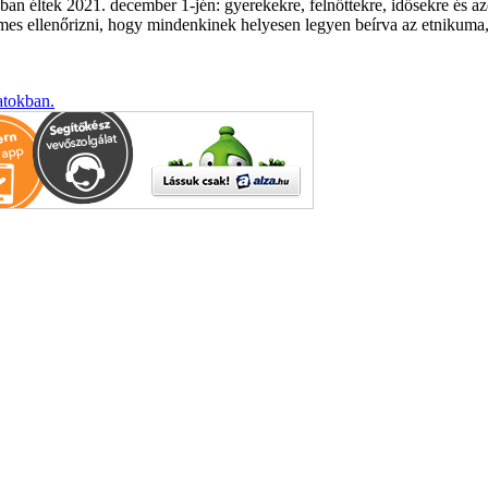
sban éltek 2021. december 1-jén: gyerekekre, felnőttekre, idősekre és a
s ellenőrizni, hogy mindenkinek helyesen legyen beírva az etnikuma, a
atokban.