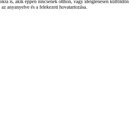
zokra is, akik éppen nincsenek otthon, vagy ideiglenesen külföldön
z anyanyelve és a felekezeti hovatartozása.