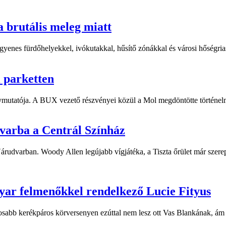
a brutális meleg miatt
yenes fürdőhelyekkel, ivókutakkal, hűsítő zónákkal és városi hőségriasz
i parketten
ymutatója. A BUX vezető részvényei közül a Mol megdöntötte történelm
dvarba a Centrál Színház
 Várudvarban. Woody Allen legújabb vígjátéka, a Tiszta őrület már sze
yar felmenőkkel rendelkező Lucie Fityus
sabb kerékpáros körversenyen ezúttal nem lesz ott Vas Blankának, ám a