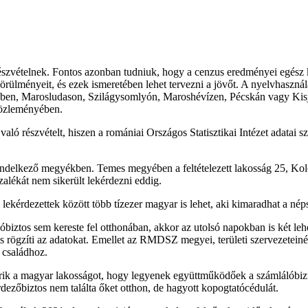
észvételnek. Fontos azonban tudniuk, hogy a cenzus eredményei egész
körülményeit, és ezek ismeretében lehet tervezni a jövőt. A nyelvhasznál
ben, Marosludason, Szilágysomlyón, Maroshévízen, Pécskán vagy Kisje
özleményében.
ló részvételt, hiszen a romániai Országos Statisztikai Intézet adatai sz
 rendelkező megyékben. Temes megyében a feltételezett lakosság 25, K
lékát nem sikerült lekérdezni eddig.
ekérdezettek között több tízezer magyar is lehet, aki kimaradhat a nép
álóbiztos sem kereste fel otthonában, akkor az utolsó napokban is két l
s rögzíti az adatokat. Emellet az RMDSZ megyei, területi szervezeteiné
 családhoz.
érik a magyar lakosságot, hogy legyenek együttműködőek a számlálóbizto
rdezőbiztos nem találta őket otthon, de hagyott kopogtatócédulát.