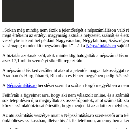
Sokan még mindig nem érzik a jelentőségét a népszámláláson való r
majd értékelni az erdélyi magyarság aktuális helyzetét, számát és élet
veszélybe is kerülhet például Nagyváradon, Négyfaluban, Szászrégen
vasárnapig mindenkit megszámoljunk
– áll a
Népszámlálás.ro
sajtók
A biztatás azoknak szól, akik mindeddig halogatták a népszámláláson va
azaz 17,1 millió személyt sikerült regisztrálni.
A népszámlálás kedvezőtlenül alakul a jelentős magyar lakossággal
Aradban és Hargitában 6, Biharban és Fehér megyében pedig 5-5 száza
A
Népszámlálás.ro
becslései szerint a szóban forgó megyékben a nem l
Felhívták a figyelmet arra, hogy aki nem válaszolt online, és a száml
sok településen újra megnyíltak az összeírópontok, ahol számlálóbizto
körzet számlálóbiztosát értesítik, hogy menjen ki az adott személyhez,
Az alulszámlálás veszélye miatt a Népszámlálás.ro szerkesztői arra k
önkitöltéses szakaszban, illetve hívják fel telefonon, amennyiben a ké