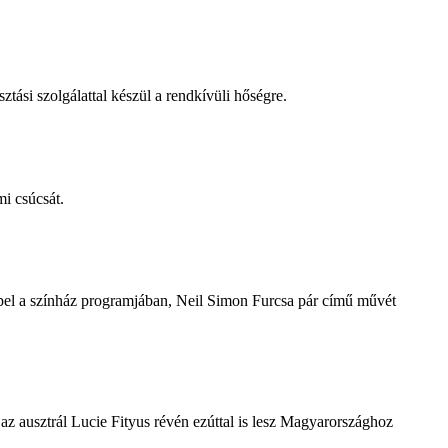
tási szolgálattal készül a rendkívüli hőségre.
i csúcsát.
repel a színház programjában, Neil Simon Furcsa pár című művét
z ausztrál Lucie Fityus révén ezúttal is lesz Magyarországhoz