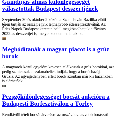
Giandujás-almás különlegességet
választottak Budapest desszertjének
Szeptember 30 és október 2 között a Szent István Bazilika előtti
téren tartják az ország egyik legnagyobb édességfesztiválját. Az
Édes Napok Budapest keretein belül megkóstolhatjuk a főváros
2022-es desszertjét is, melyet kedden mutattak be.
Meghódítanák a magyar piacot is a grúz
borok
A magyarok közül egyelőre kevesen találkoztak a grúz borokkal, azt
pedig szinte csak a szakmabeliek tudják, hogy a bor őshazája
Grúzia. Az agyagedényben érlelt borok azonban már kis hazánkban
is elérhetőek.
Pezsgőkülönlegességet bocsát aukcióra a
Budapesti Borfesztiválon a Törley
Rendkívüli tételt bocsát árverésre az ország legnagyobb borászati