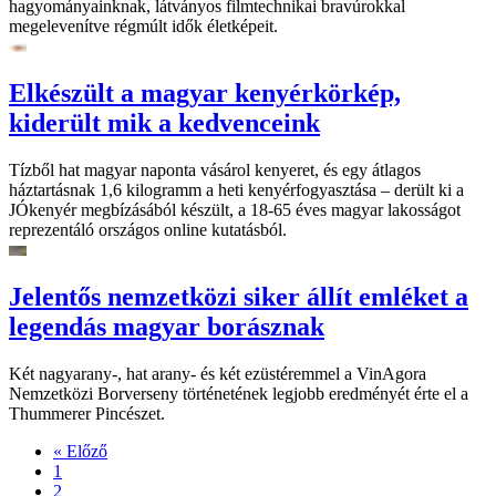
hagyományainknak, látványos filmtechnikai bravúrokkal
megelevenítve régmúlt idők életképeit.
Elkészült a magyar kenyérkörkép,
kiderült mik a kedvenceink
Tízből hat magyar naponta vásárol kenyeret, és egy átlagos
háztartásnak 1,6 kilogramm a heti kenyérfogyasztása – derült ki a
JÓkenyér megbízásából készült, a 18-65 éves magyar lakosságot
reprezentáló országos online kutatásból.
Jelentős nemzetközi siker állít emléket a
legendás magyar borásznak
Két nagyarany-, hat arany- és két ezüstéremmel a VinAgora
Nemzetközi Borverseny történetének legjobb eredményét érte el a
Thummerer Pincészet.
« Előző
1
2