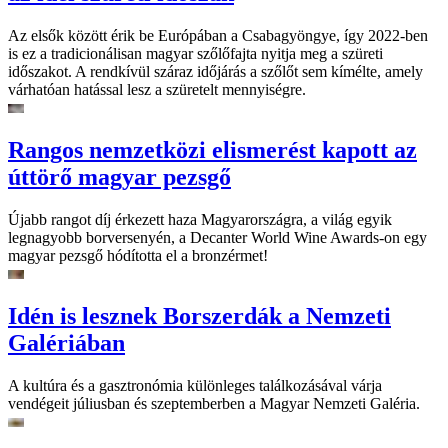
Az elsők között érik be Európában a Csabagyöngye, így 2022-ben
is ez a tradicionálisan magyar szőlőfajta nyitja meg a szüreti
időszakot. A rendkívül száraz időjárás a szőlőt sem kímélte, amely
várhatóan hatással lesz a szüretelt mennyiségre.
Rangos nemzetközi elismerést kapott az
úttörő magyar pezsgő
Újabb rangot díj érkezett haza Magyarországra, a világ egyik
legnagyobb borversenyén, a Decanter World Wine Awards-on egy
magyar pezsgő hódította el a bronzérmet!
Idén is lesznek Borszerdák a Nemzeti
Galériában
A kultúra és a gasztronómia különleges találkozásával várja
vendégeit júliusban és szeptemberben a Magyar Nemzeti Galéria.