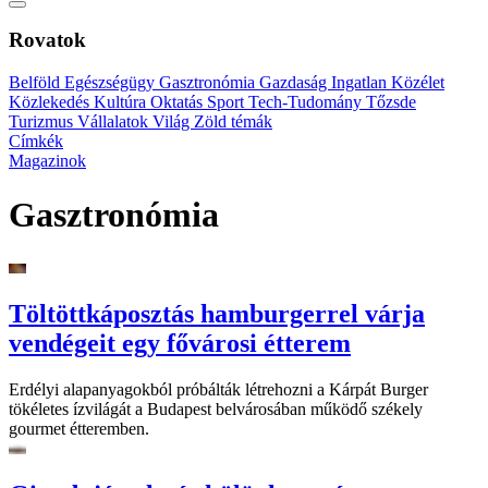
Rovatok
Belföld
Egészségügy
Gasztronómia
Gazdaság
Ingatlan
Közélet
Közlekedés
Kultúra
Oktatás
Sport
Tech-Tudomány
Tőzsde
Turizmus
Vállalatok
Világ
Zöld témák
Címkék
Magazinok
Gasztronómia
Töltöttkáposztás hamburgerrel várja
vendégeit egy fővárosi étterem
Erdélyi alapanyagokból próbálták létrehozni a Kárpát Burger
tökéletes ízvilágát a Budapest belvárosában működő székely
gourmet étteremben.