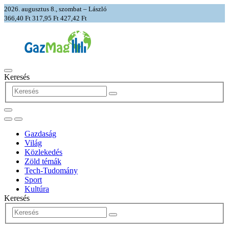
2026. augusztus 8., szombat – László
366,40 Ft
317,95 Ft
427,42 Ft
Keresés
Gazdaság
Világ
Közlekedés
Zöld témák
Tech-Tudomány
Sport
Kultúra
Keresés