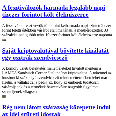
A fesztiválozók harmada legalább napi
tízezer forintot költ élelmiszerre
A fesztiválon részt vevők több mint kétharmada napi szinten 5 ezer
forint feletti értékben vásárol ételt magának, a megkérdezettek 33
százaléka pedig több mint 10 ezer forintot költ élelmiszerre naponta.
Saját kriptovalutával bővítette kínálatát
egy osztrák szendvicsező
A komoly üzleti befektetés mellett életeket hivatott menteni a
LAMEA Sandwich Corner által indított kriptovaluta. A tokennel az
innsbrucki székhelyű szendvicsező minden éttermében lehet már
fizetni, a vállalat célja pedig az, hogy az emberek tudatosan
vásároljanak és a termékek összetevőire nagyobb figyelmet
szenteljenek világszerte.
Rég nem látott szárazság közepette indul
az idei szüreti időszak