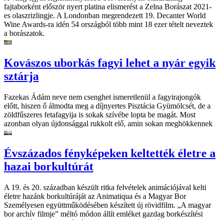
fajtaborként először nyert platina elismerést a Zelna Borászat 2021-
es olaszrizlingje. A Londonban megrendezett 19. Decanter World
Wine Awards-ra idén 54 országból több mint 18 ezer tételt neveztek
a borászatok.
Kovászos uborkás fagyi lehet a nyár egyik
sztárja
Fazekas Ádám neve nem csenghet ismeretlenül a fagyirajongók
előtt, hiszen ő álmodta meg a díjnyertes Pisztácia Gyümölcsét, de a
zöldfűszeres fetafagyija is sokak szívébe lopta be magát. Most
azonban olyan újdonsággal rukkolt elő, amin sokan meghökkennek
Évszázados fényképeken keltették életre a
hazai borkultúrát
A 19. és 20. században készült ritka felvételek animációjával kelti
életre hazánk borkultúráját az Animatiqua és a Magyar Bor
Személyesen együttműködésében készített új rövidfilm. „A magyar
bor archív filmje” méltó módon állít emléket gazdag borkészítési