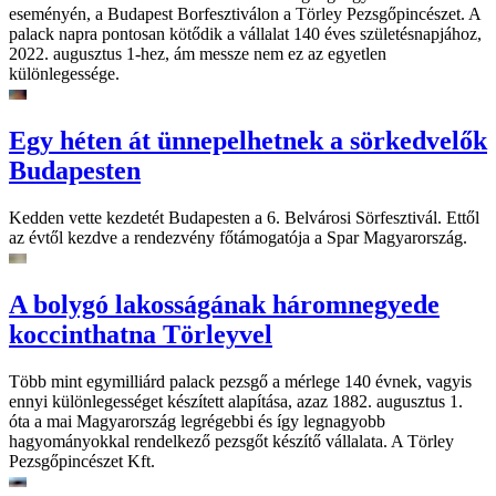
eseményén, a Budapest Borfesztiválon a Törley Pezsgőpincészet. A
palack napra pontosan kötődik a vállalat 140 éves születésnapjához,
2022. augusztus 1-hez, ám messze nem ez az egyetlen
különlegessége.
Egy héten át ünnepelhetnek a sörkedvelők
Budapesten
Kedden vette kezdetét Budapesten a 6. Belvárosi Sörfesztivál. Ettől
az évtől kezdve a rendezvény főtámogatója a Spar Magyarország.
A bolygó lakosságának háromnegyede
koccinthatna Törleyvel
Több mint egymilliárd palack pezsgő a mérlege 140 évnek, vagyis
ennyi különlegességet készített alapítása, azaz 1882. augusztus 1.
óta a mai Magyarország legrégebbi és így legnagyobb
hagyományokkal rendelkező pezsgőt készítő vállalata. A Törley
Pezsgőpincészet Kft.