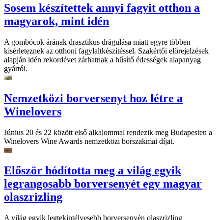
Sosem készítettek annyi fagyit otthon a
magyarok, mint idén
A gombócok árának drasztikus drágulása miatt egyre többen
kísérleteznek az otthoni fagylaltkészítéssel. Szakértői előrejelzések
alapján idén rekordévet zárhatnak a hűsítő édességek alapanyag
gyártói.
Nemzetközi borversenyt hoz létre a
Winelovers
Június 20 és 22 között első alkalommal rendezik meg Budapesten a
Winelovers Wine Awards nemzetközi borszakmai díjat.
Először hódította meg a világ egyik
legrangosabb borversenyét egy magyar
olaszrizling
A világ egyik legtekintélyesebb borversenyén olaszrizling