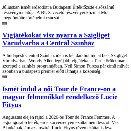
Júliusban ismét erősödött a Budapesti Értéktőzsde elsőszámú
részvénymutatója. A BUX vezető részvényei közül a Mol
megdöntötte történelmi csúcsát.
Vígjátékokat visz nyárra a Szigliget
Várudvarba a Centrál Színház
A budapesti Centrál Színház idén is két darabot mutat be a Szigliget
Várudvarban. Woody Allen legújabb vígjátéka, a Tiszta őrület már
szerepel a színház programjában, Neil Simon Furcsa pár című művét
azonban a budapesti premier előtt láthatja a közönség.
Ismét indul a női Tour de France-on a
magyar felmenőkkel rendelkező Lucie
Fityus
Augusztus elején rajtol a 2026-ös Tour de France Femmes. A
legrangosabb kerékpáros körversenyen ezúttal nem lesz ott Vas
Blankának, ám az ausztrál Lucie Fityus révén ezúttal is lesz