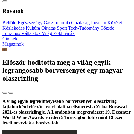
Rovatok
Belföld
Egészségügy
Gasztronómia
Gazdaság
Ingatlan
Közélet
Közlekedés
Kultúra
Oktatás
Sport
Tech-Tudomány
Tőzsde
Turizmus
Vállalatok
Világ
Zöld témák
Címkék
Magazinok
Először hódította meg a világ egyik
legrangosabb borversenyét egy magyar
olaszrizling
A világ egyik legtekintélyesebb borversenyén olaszrizling
fajtaborként először nyert platina elismerést a Zelna Borászat
2021-es olaszrizlingje. A Londonban megrendezett 19. Decanter
World Wine Awards-ra idén 54 országból több mint 18 ezer
tételt neveztek a borászatok.