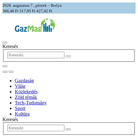
2026. augusztus 7., péntek – Ibolya
366,40 Ft
317,95 Ft
427,42 Ft
Keresés
Gazdaság
Világ
Közlekedés
Zöld témák
Tech-Tudomány
Sport
Kultúra
Keresés