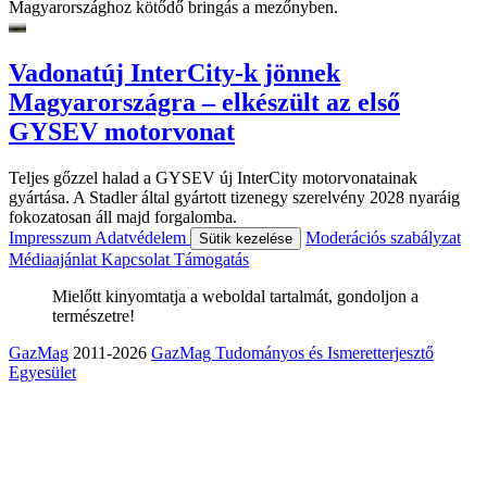
Magyarországhoz kötődő bringás a mezőnyben.
Vadonatúj InterCity-k jönnek
Magyarországra – elkészült az első
GYSEV motorvonat
Teljes gőzzel halad a GYSEV új InterCity motorvonatainak
gyártása. A Stadler által gyártott tizenegy szerelvény 2028 nyaráig
fokozatosan áll majd forgalomba.
Impresszum
Adatvédelem
Moderációs szabályzat
Sütik kezelése
Médiaajánlat
Kapcsolat
Támogatás
Mielőtt kinyomtatja a weboldal tartalmát, gondoljon a
természetre!
GazMag
2011-2026
GazMag Tudományos és Ismeretterjesztő
Egyesület