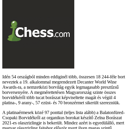
Idén 54 országból minden eddiginél több, összesen 18 244-féle bort
neveztek a 19. alkalommal megrendezett Decanter World Wine
Awards-ra, a nemzetközi borvilág egyik legmagasabb presztízsű
borversenyére. A megmérettetésen Magyarország szinte összes
borvidékéről több tucat borászat képviseltette magát és végül 4
platina-, 9 arany-, 57 ezüst- és 70 bronzérmet sikerült szerezniük.
A platinaérmesek közé 97 ponttal (teljes lista alább) a Balatonfüred-
Csopaki Borvidékről az organikus borokat készítő Zelna Borászat
2021-es olaszrizlingje is bekerült. Mindez azért is egyedülálló, mert
magyar olaszrizling fajtabor először nyert ilyen magas szintű