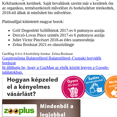
Kékfrankosok kerülnek. Saját bevallásuk szerint már a kezdetek óta
az organikus, természetközeli művelésre és borkészítésre törekedtek,
2018-tól álltak át minősített bio művelésre.
Platinadíjjal kitüntetett magyar borok:
Gróf Degenfeld Szőlőbirtok 2017-es 6 puttonyos aszúja
Derczó-Lovas Pince szintén 2017-es 6 puttonyos aszúja
Juliet Victor Pincészet 2018-as édes szamorodnija
Zelna Borászat 2021-es olaszrizlingje
GazMag
4 éve
A borítókép forrása: Zelna Borászat
Gasztronómia
Balatonfüred
Balatonfüred–Csopaki borvidék
borászat
Itt állíthatja be, hogy a GazMag az elsők között legyen a Google-
találatokban.