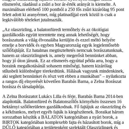
elismerést, ráadásul a zsűri a bor ár-érték arányát is kiemelte. A
maximálisan elérhető 100 pontból a 250 fős zsűri kizárólag 95 pont
felett adott ki aranyérmet, míg platinadíjjal ezek közül is csak a
legkiválóbb tételeket jutalmazták.
Az olaszrizling, a balatonfüredi termőhely és az ökológiai
gazdálkodás együtt teremtette meg annak lehetőségét, hogy
borászatunk a világ élvonalába kerüljön és ezzel méltó helyére
emelje a borvidék és egyben Magyarország egyik legjelentősebb
szőlőfajtáját. Ez hatalmas megtiszteltetés nemcsak borászatunknak,
hanem az olaszrizlingnek is, amely megerősít bennünket abban,
hogy jó úton járunk. Ez az elismerés egyúttal példa arra, hogy a
boraink megalkotásánál sohasem minőségi, hanem kizárólag
stílusbeli különbségre törekedtünk. Hálásak vagyunk mindenkinek,
aki segített bennünket és részt vett ebben a munkában
– nyilatkozta
a rangos díj elnyerését követően Barabás Barna, a Zelna Borászat
borásza és társalapítója.
A Zelna Borászatot Lukács Lilla és férje, Barabás Barna 2014-ben
alapították. Balatonfüred és Balatonszőlős környékén összesen 16
hektárnyi szőlőterületen gazdálkodnak. Fő fajtájuk az olaszrizling és
a kékfrankos, melyet egyéb fajták is kiegészítenek. Boraikat három
sorozatban készítik a BALATON kategóriában a nyári borok, a
BIRTOK kategóriában komplexebb fajta és házasított borok, míg a
DŰLŐ kategóriában a területenként szelektált Olaszrizlingek és