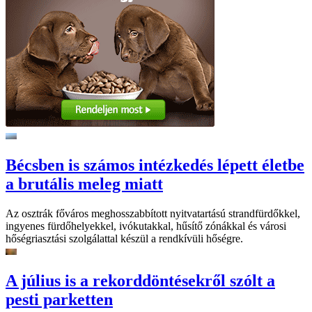
Bécsben is számos intézkedés lépett életbe
a brutális meleg miatt
Az osztrák főváros meghosszabbított nyitvatartású strandfürdőkkel,
ingyenes fürdőhelyekkel, ivókutakkal, hűsítő zónákkal és városi
hőségriasztási szolgálattal készül a rendkívüli hőségre.
A július is a rekorddöntésekről szólt a
pesti parketten