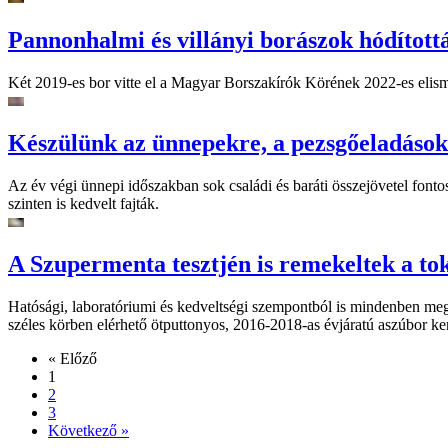
Pannonhalmi és villányi borászok hódított
Két 2019-es bor vitte el a Magyar Borszakírók Körének 2022-es elisme
Készülünk az ünnepekre, a pezsgőeladásoko
Az év végi ünnepi időszakban sok családi és baráti összejövetel fon
szinten is kedvelt fajták.
A Szupermenta tesztjén is remekeltek a to
Hatósági, laboratóriumi és kedveltségi szempontból is mindenben megf
széles körben elérhető ötputtonyos, 2016-2018-as évjáratú aszúbor ker
« Előző
1
2
3
Következő »