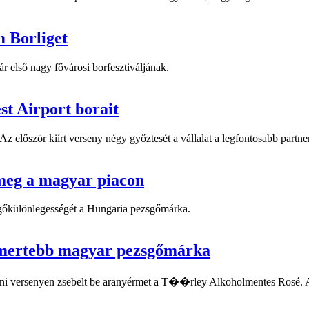
m Borliget
ár első nagy fővárosi borfesztiváljának.
st Airport borait
z először kiírt verseny négy győztesét a vállalat a legfontosabb partner
 meg a magyar piacon
zsgőkülönlegességét a Hungaria pezsgőmárka.
ismertebb magyar pezsgőmárka
ni versenyen zsebelt be aranyérmet a T��rley Alkoholmentes Rosé. Az