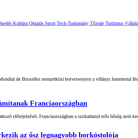
ekedés
Kultúra
Oktatás
Sport
Tech-Tudomány
Tőzsde
Turizmus
Vállal
 Mondial de Bruxelles nemzetközi borversenyen a villányi Jammertal Bo
zámítanak Franciaországban
tkozó előrejelzését. Franciaországban a szokatlanul erős hőség nem ke
rkezik az ősz legnagyobb borkóstolója