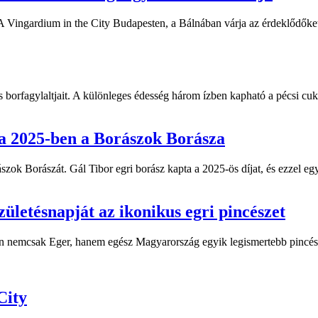
A Vingardium in the City Budapesten, a Bálnában várja az érdeklődőke
s borfagylaltjait. A különleges édesség három ízben kapható a pécsi cu
t a 2025-ben a Borászok Borásza
 Borászát. Gál Tibor egri borász kapta a 2025-ös díjat, és ezzel együt
zületésnapját az ikonikus egri pincészet
en nemcsak Eger, hanem egész Magyarország egyik legismertebb pincész
City