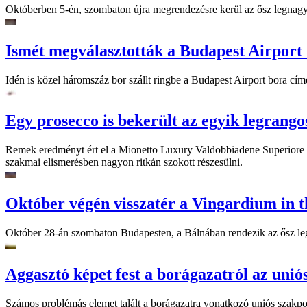
Októberben 5-én, szombaton újra megrendezésre kerül az ősz legnagyo
Ismét megválasztották a Budapest Airport 
Idén is közel háromszáz bor szállt ringbe a Budapest Airport bora címé
Egy prosecco is bekerült az egyik legrang
Remek eredményt ért el a Mionetto Luxury Valdobbiadene Superiore 
szakmai elismerésben nagyon ritkán szokott részesülni.
Október végén visszatér a Vingardium in t
Október 28-án szombaton Budapesten, a Bálnában rendezik az ősz legn
Aggasztó képet fest a borágazatról az unió
Számos problémás elemet talált a borágazatra vonatkozó uniós szakp