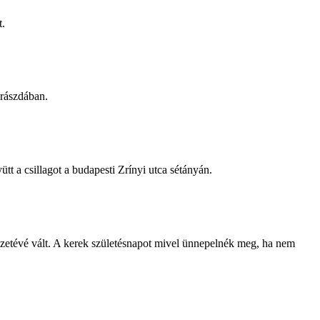
t.
krászdában.
t a csillagot a budapesti Zrínyi utca sétányán.
etévé vált. A kerek születésnapot mivel ünnepelnék meg, ha nem