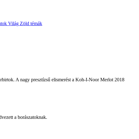
atok
Világ
Zöld témák
rbirtok. A nagy presztízsű elismerést a Koh-I-Noor Merlot 2018
dvezett a borászatoknak.