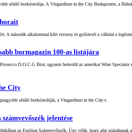
bb sétáló borkóstolója. A Vingardium in the City Budapesten, a Bálná
borait
rt. A második alkalommal kiírt verseny öt győztesét a vállalat a legfont
osabb bormagazin 100-as listájára
Prosecco D.O.C.G Brut, ugyanis bekerült az amerikai Wine Spectator 
he City
agyobb sétáló borkóstolóját, a Vingardium in the City-t.
s számvevőszék jelentése
olitikában az Európai Számvevőszék. Úgy vélik, hogy alig számítanak 