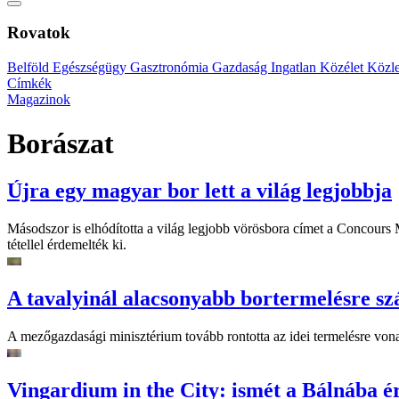
Rovatok
Belföld
Egészségügy
Gasztronómia
Gazdaság
Ingatlan
Közélet
Közl
Címkék
Magazinok
Borászat
Újra egy magyar bor lett a világ legjobbja
Másodszor is elhódította a világ legjobb vörösbora címet a Concours
tétellel érdemelték ki.
A tavalyinál alacsonyabb bortermelésre s
A mezőgazdasági minisztérium tovább rontotta az idei termelésre vona
Vingardium in the City: ismét a Bálnába é