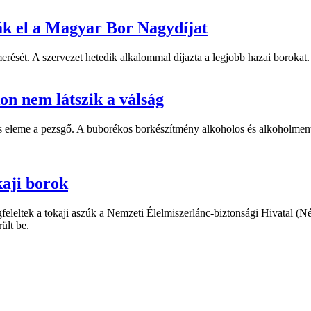
ák el a Magyar Bor Nagydíjat
rését. A szervezet hetedik alkalommal díjazta a legjobb hazai borokat.
n nem látszik a válság
tos eleme a pezsgő. A buborékos borkészítmény alkoholos és alkoholmen
kaji borok
eleltek a tokaji aszúk a Nemzeti Élelmiszerlánc-biztonsági Hivatal (N
ült be.