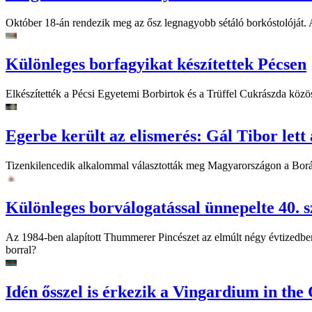
Október 18-án rendezik meg az ősz legnagyobb sétáló borkóstolóját. 
Különleges borfagyikat készítettek Pécsen
Elkészítették a Pécsi Egyetemi Borbirtok és a Trüffel Cukrászda közö
Egerbe került az elismerés: Gál Tibor let
Tizenkilencedik alkalommal választották meg Magyarországon a Borászok
Különleges borválogatással ünnepelte 40. s
Az 1984-ben alapított Thummerer Pincészet az elmúlt négy évtizedb
borral?
Idén ősszel is érkezik a Vingardium in the 