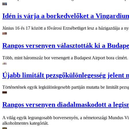
Idén is várja a borkedvelőket a Vingardiu
Június 16 és 17 között a fővárosi Erzsébetliget lesz a házigazdája a ny
Rangos versenyen választották ki a Budape
Több, mint háromszáz bor versengett a Budapest Airport bora címért. A
Újabb limitált pezsgőkülönlegesség jelent
Történetének egyik legkülönlegesebb partiján mutatta be limitált pe
Rangos versenyen diadalmaskodott a leg
A világ egyik legrangosabb borversenyén, a németországi Mundus Vi
alkoholmentes kategóriát.