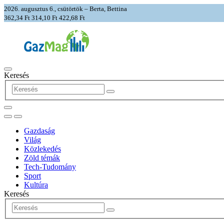
2026. augusztus 6., csütörtök – Berta, Bettina
362,34 Ft
314,10 Ft
422,68 Ft
Keresés
Gazdaság
Világ
Közlekedés
Zöld témák
Tech-Tudomány
Sport
Kultúra
Keresés