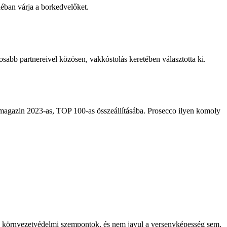
éban várja a borkedvelőket.
osabb partnereivel közösen, vakkóstolás keretében választotta ki.
magazin 2023-as, TOP 100-as összeállításába. Prosecco ilyen komoly
a környezetvédelmi szempontok, és nem javul a versenyképesség sem.