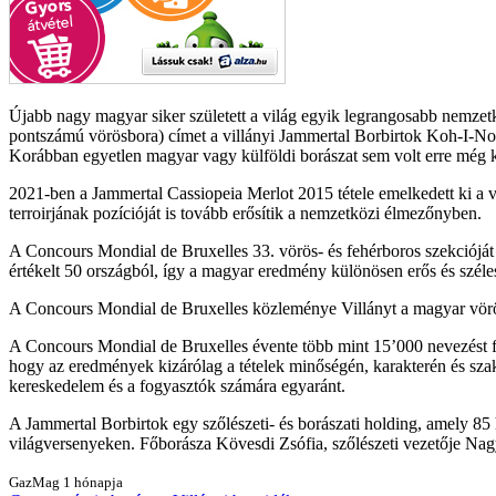
Újabb nagy magyar siker született a világ egyik legrangosabb nemze
pontszámú vörösbora) címet a villányi Jammertal Borbirtok Koh-I-Noor 
Korábban egyetlen magyar vagy külföldi borászat sem volt erre még 
2021-ben a Jammertal Cassiopeia Merlot 2015 tétele emelkedett ki a 
terroirjának pozícióját is tovább erősítik a nemzetközi élmezőnyben.
A Concours Mondial de Bruxelles 33. vörös- és fehérboros szekciójá
értékelt 50 országból, így a magyar eredmény különösen erős és szél
A Concours Mondial de Bruxelles közleménye Villányt a magyar vörös
A Concours Mondial de Bruxelles évente több mint 15’000 nevezést fog
hogy az eredmények kizárólag a tételek minőségén, karakterén és szak
kereskedelem és a fogyasztók számára egyaránt.
A Jammertal Borbirtok egy szőlészeti- és borászati holding, amely 
világversenyeken. Főborásza Kövesdi Zsófia, szőlészeti vezetője Nag
GazMag
1 hónapja