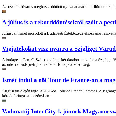
Az osztrák főváros meghosszabbított nyitvatartású strandfürdőkkel, ing
A július is a rekorddöntésekről szólt a pest
Júliusban ismét erősödött a Budapesti Értéktőzsde elsőszámú részvén
Vígjátékokat visz nyárra a Szigliget Váru
A budapesti Centrál Színház idén is két darabot mutat be a Szigliget
azonban a budapesti premier előtt láthatja a közönség.
Ismét indul a női Tour de France-on a mag
Augusztus elején rajtol a 2026-ös Tour de France Femmes. A legrango
kötődő bringás a mezőnyben.
Vadonatúj InterCity-k jönnek Magyarorsz