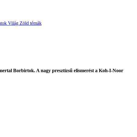
atok
Világ
Zöld témák
mertal Borbirtok. A nagy presztízsű elismerést a Koh-I-Noor