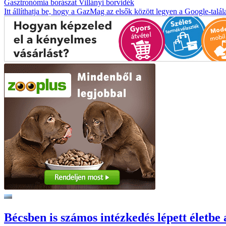
Gasztronómia
borászat
Villányi borvidék
Itt állíthatja be, hogy a GazMag az elsők között legyen a Google-talál
Bécsben is számos intézkedés lépett életbe 