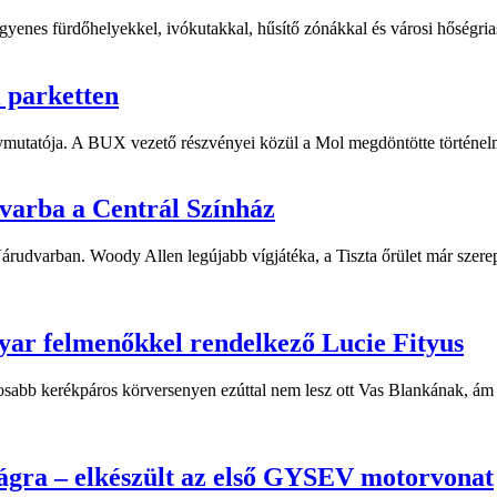
yenes fürdőhelyekkel, ivókutakkal, hűsítő zónákkal és városi hőségriasz
i parketten
ymutatója. A BUX vezető részvényei közül a Mol megdöntötte történelm
dvarba a Centrál Színház
 Várudvarban. Woody Allen legújabb vígjátéka, a Tiszta őrület már sze
yar felmenőkkel rendelkező Lucie Fityus
sabb kerékpáros körversenyen ezúttal nem lesz ott Vas Blankának, ám a
ágra – elkészült az első GYSEV motorvonat