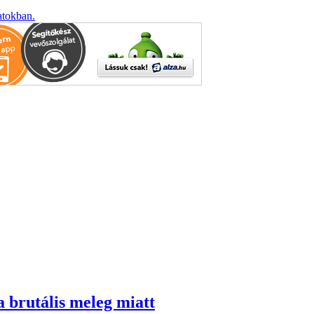
atokban.
a brutális meleg miatt