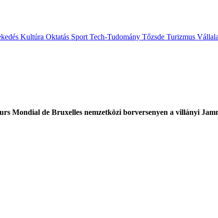
ekedés
Kultúra
Oktatás
Sport
Tech-Tudomány
Tőzsde
Turizmus
Vállal
ours Mondial de Bruxelles nemzetközi borversenyen a villányi Jam