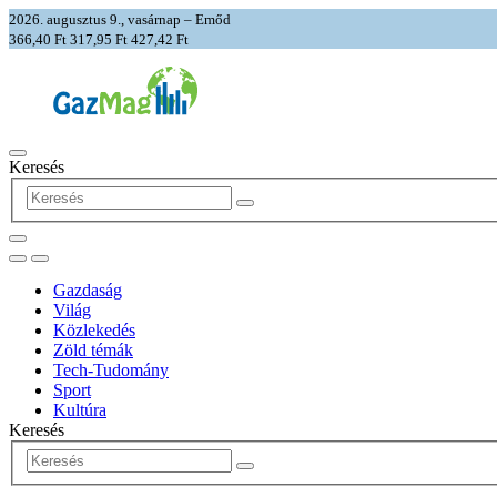
2026. augusztus 9., vasárnap – Emőd
366,40 Ft
317,95 Ft
427,42 Ft
Keresés
Gazdaság
Világ
Közlekedés
Zöld témák
Tech-Tudomány
Sport
Kultúra
Keresés