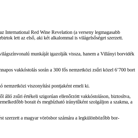
az International Red Wine Revelation (a verseny legmagasabb
ok lett az első, aki két alkalommal is világelsőséget szerzett.
ilágszínvonalú munkáját igazolják vissza, hanem a Villányi borvidék
napos vakkóstolás során a 300 fős nemzetközi zsűri közel 6’700 bort
nemzetközi viszonyítási pontjaként emeli ki.
ló zsűri értékeli szigorúan ellenőrzött vakkóstoláson, biztosítva,
iemelkedőbb borait és megbízható iránytűként szolgáljon a szakma, a
st szerzett a magyar vörösbor számára a legkülönbözőbb bor-