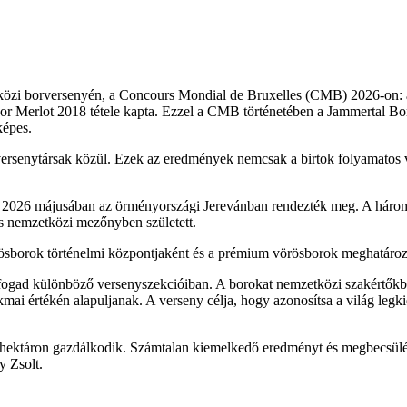
tközi borversenyén, a Concours Mondial de Bruxelles (CMB) 2026-on: 
Merlot 2018 tétele kapta. Ezzel a CMB történetében a Jammertal Borbirt
képes.
versenytársak közül. Ezek az eredmények nemcsak a birtok folyamatos v
t 2026 májusában az örményországi Jerevánban rendezték meg. A három
es nemzetközi mezőnyben született.
borok történelmi központjaként és a prémium vörösborok meghatározó 
ad különböző versenyszekcióiban. A borokat nemzetközi szakértőkből ál
mai értékén alapuljanak. A verseny célja, hogy azonosítsa a világ legk
85 hektáron gazdálkodik. Számtalan kiemelkedő eredményt és megbecsülé
y Zsolt.