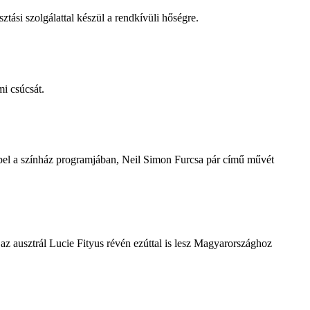
tási szolgálattal készül a rendkívüli hőségre.
i csúcsát.
repel a színház programjában, Neil Simon Furcsa pár című művét
z ausztrál Lucie Fityus révén ezúttal is lesz Magyarországhoz