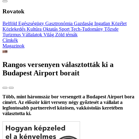
Rovatok
Belföld
Egészségügy
Gasztronómia
Gazdaság
Ingatlan
Közélet
Közlekedés
Kultúra
Oktatás
Sport
Tech-Tudomány
Tőzsde
Turizmus
Vállalatok
Világ
Zöld témák
Címkék
Magazinok
Rangos versenyen választották ki a
Budapest Airport borait
Több, mint háromszáz bor versengett a Budapest Airport bora
címért. Az először kiírt verseny négy győztesét a vállalat a
legfontosabb partnereivel közösen, vakkóstolás keretében
választotta ki.