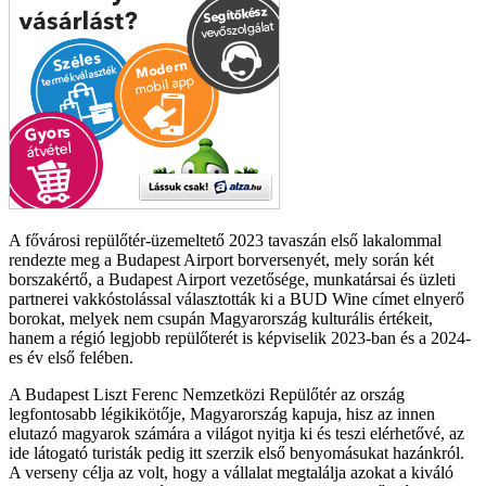
A fővárosi repülőtér-üzemeltető 2023 tavaszán első lakalommal
rendezte meg a Budapest Airport borversenyét, mely során két
borszakértő, a Budapest Airport vezetősége, munkatársai és üzleti
partnerei vakkóstolással választották ki a BUD Wine címet elnyerő
borokat, melyek nem csupán Magyarország kulturális értékeit,
hanem a régió legjobb repülőterét is képviselik 2023-ban és a 2024-
es év első felében.
A Budapest Liszt Ferenc Nemzetközi Repülőtér az ország
legfontosabb légikikötője, Magyarország kapuja, hisz az innen
elutazó magyarok számára a világot nyitja ki és teszi elérhetővé, az
ide látogató turisták pedig itt szerzik első benyomásukat hazánkról.
A verseny célja az volt, hogy a vállalat megtalálja azokat a kiváló