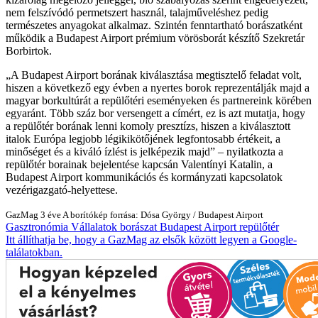
nem felszívódó permetszert használ, talajműveléshez pedig
természetes anyagokat alkalmaz. Szintén fenntartható borászatként
működik a Budapest Airport prémium vörösborát készítő Szekretár
Borbirtok.
A Budapest Airport borának kiválasztása megtisztelő feladat volt,
hiszen a következő egy évben a nyertes borok reprezentálják majd a
magyar borkultúrát a repülőtéri eseményeken és partnereink körében
egyaránt. Több száz bor versengett a címért, ez is azt mutatja, hogy
a repülőtér borának lenni komoly presztízs, hiszen a kiválasztott
italok Európa legjobb légikikötőjének legfontosabb értékeit, a
minőséget és a kiváló ízlést is jelképezik majd
– nyilatkozta a
repülőtér borainak bejelentése kapcsán Valentínyi Katalin, a
Budapest Airport kommunikációs és kormányzati kapcsolatok
vezérigazgató-helyettese.
GazMag
3 éve
A borítókép forrása: Dósa György / Budapest Airport
Gasztronómia
Vállalatok
borászat
Budapest Airport
repülőtér
Itt állíthatja be, hogy a GazMag az elsők között legyen a Google-
találatokban.