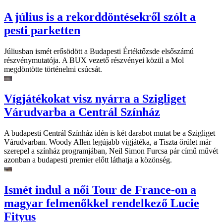
A július is a rekorddöntésekről szólt a
pesti parketten
Júliusban ismét erősödött a Budapesti Értéktőzsde elsőszámú
részvénymutatója. A BUX vezető részvényei közül a Mol
megdöntötte történelmi csúcsát.
Vígjátékokat visz nyárra a Szigliget
Várudvarba a Centrál Színház
A budapesti Centrál Színház idén is két darabot mutat be a Szigliget
Várudvarban. Woody Allen legújabb vígjátéka, a Tiszta őrület már
szerepel a színház programjában, Neil Simon Furcsa pár című művét
azonban a budapesti premier előtt láthatja a közönség.
Ismét indul a női Tour de France-on a
magyar felmenőkkel rendelkező Lucie
Fityus