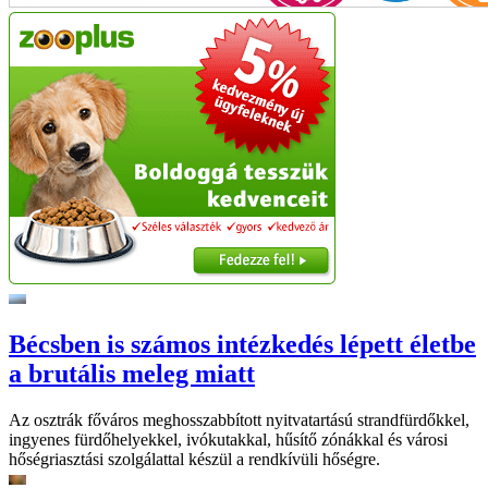
Bécsben is számos intézkedés lépett életbe
a brutális meleg miatt
Az osztrák főváros meghosszabbított nyitvatartású strandfürdőkkel,
ingyenes fürdőhelyekkel, ivókutakkal, hűsítő zónákkal és városi
hőségriasztási szolgálattal készül a rendkívüli hőségre.