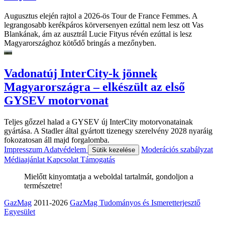
Augusztus elején rajtol a 2026-ös Tour de France Femmes. A
legrangosabb kerékpáros körversenyen ezúttal nem lesz ott Vas
Blankának, ám az ausztrál Lucie Fityus révén ezúttal is lesz
Magyarországhoz kötődő bringás a mezőnyben.
Vadonatúj InterCity-k jönnek
Magyarországra – elkészült az első
GYSEV motorvonat
Teljes gőzzel halad a GYSEV új InterCity motorvonatainak
gyártása. A Stadler által gyártott tizenegy szerelvény 2028 nyaráig
fokozatosan áll majd forgalomba.
Impresszum
Adatvédelem
Moderációs szabályzat
Sütik kezelése
Médiaajánlat
Kapcsolat
Támogatás
Mielőtt kinyomtatja a weboldal tartalmát, gondoljon a
természetre!
GazMag
2011-2026
GazMag Tudományos és Ismeretterjesztő
Egyesület