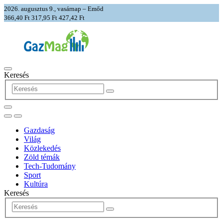
2026. augusztus 9., vasárnap – Emőd
366,40 Ft
317,95 Ft
427,42 Ft
Keresés
Gazdaság
Világ
Közlekedés
Zöld témák
Tech-Tudomány
Sport
Kultúra
Keresés