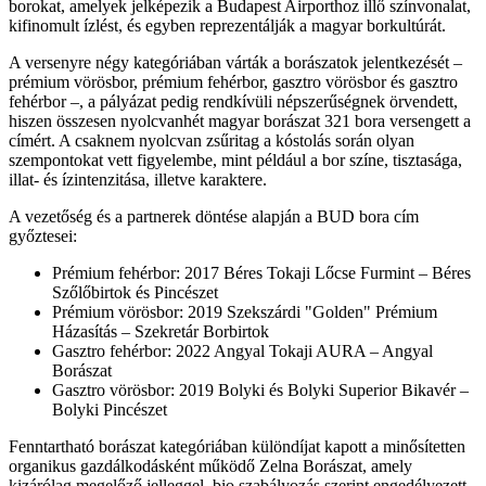
borokat, amelyek jelképezik a Budapest Airporthoz illő színvonalat,
kifinomult ízlést, és egyben reprezentálják a magyar borkultúrát.
A versenyre négy kategóriában várták a borászatok jelentkezését –
prémium vörösbor, prémium fehérbor, gasztro vörösbor és gasztro
fehérbor –, a pályázat pedig rendkívüli népszerűségnek örvendett,
hiszen összesen nyolcvanhét magyar borászat 321 bora versengett a
címért. A csaknem nyolcvan zsűritag a kóstolás során olyan
szempontokat vett figyelembe, mint például a bor színe, tisztasága,
illat- és ízintenzitása, illetve karaktere.
A vezetőség és a partnerek döntése alapján a BUD bora cím
győztesei:
Prémium fehérbor: 2017 Béres Tokaji Lőcse Furmint – Béres
Szőlőbirtok és Pincészet
Prémium vörösbor: 2019 Szekszárdi "Golden" Prémium
Házasítás – Szekretár Borbirtok
Gasztro fehérbor: 2022 Angyal Tokaji AURA – Angyal
Borászat
Gasztro vörösbor: 2019 Bolyki és Bolyki Superior Bikavér –
Bolyki Pincészet
Fenntartható borászat kategóriában különdíjat kapott a minősítetten
organikus gazdálkodásként működő Zelna Borászat, amely
kizárólag megelőző jelleggel, bio szabályozás szerint engedélyezett,