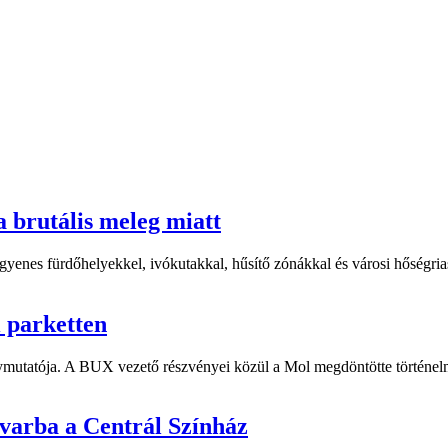
a brutális meleg miatt
yenes fürdőhelyekkel, ivókutakkal, hűsítő zónákkal és városi hőségriasz
i parketten
ymutatója. A BUX vezető részvényei közül a Mol megdöntötte történelm
dvarba a Centrál Színház