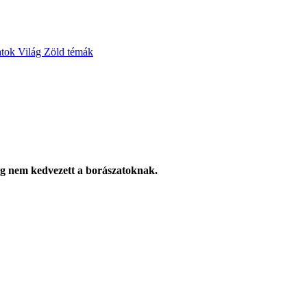
atok
Világ
Zöld témák
ség nem kedvezett a borászatoknak.