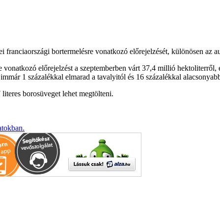
i franciaországi bortermelésre vonatkozó előrejelzését, különösen az a
e vonatkozó előrejelzést a szeptemberben várt 37,4 millió hektoliterről, 
immár 1 százalékkal elmarad a tavalyitól és 16 százalékkal alacsonyabb
literes borosüveget lehet megtölteni.
atokban.