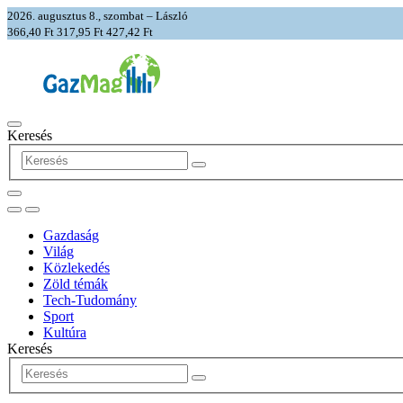
2026. augusztus 8., szombat – László
366,40 Ft
317,95 Ft
427,42 Ft
Keresés
Gazdaság
Világ
Közlekedés
Zöld témák
Tech-Tudomány
Sport
Kultúra
Keresés