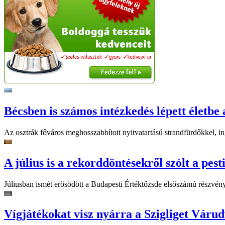
Bécsben is számos intézkedés lépett életbe 
Az osztrák főváros meghosszabbított nyitvatartású strandfürdőkkel, ing
A július is a rekorddöntésekről szólt a pest
Júliusban ismét erősödött a Budapesti Értéktőzsde elsőszámú részvén
Vígjátékokat visz nyárra a Szigliget Váru