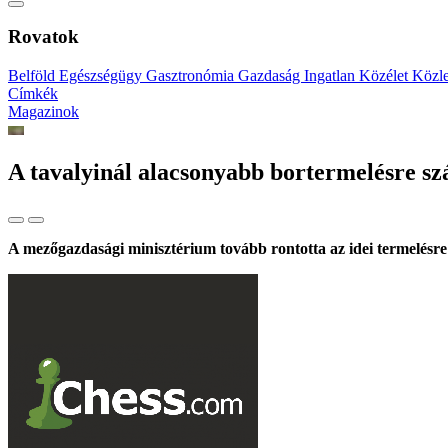
Rovatok
Belföld
Egészségügy
Gasztronómia
Gazdaság
Ingatlan
Közélet
Közl
Címkék
Magazinok
A tavalyinál alacsonyabb bortermelésre s
A mezőgazdasági minisztérium tovább rontotta az idei termelésre