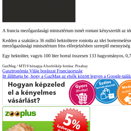
A francia mezőgazdasági minisztérium ismét rontani kényszerült az ide
Kedden a szaktárca 36 millió hektoliterre rontotta az idei bortermelésr
mrezőgazdasági minisztérium friss előrejelzésben szereplő mennyiség 
Egy hektoliter, vagyis 100 liter borral összesen 133 hagyományos, 0,7 
GazMag
/
MTI
9 hónapja
A borítókép forrása: Pixabay
Gasztronómia
Világ
borászat
Franciaország
Itt állíthatja be, hogy a GazMag az elsők között legyen a Google-talál