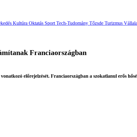
ekedés
Kultúra
Oktatás
Sport
Tech-Tudomány
Tőzsde
Turizmus
Vállal
zámítanak Franciaországban
 vonatkozó előrejelzését. Franciaországban a szokatlanul erős hő