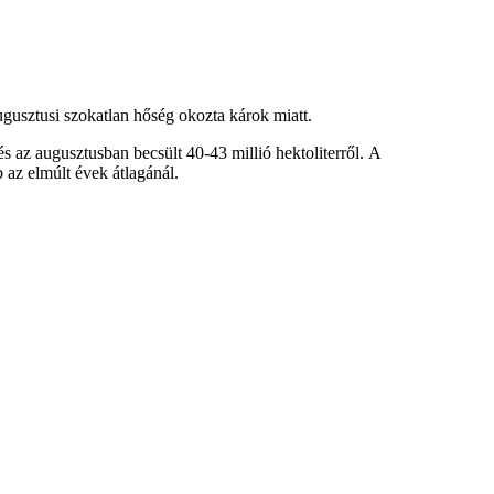
ugusztusi szokatlan hőség okozta károk miatt.
és az augusztusban becsült 40-43 millió hektoliterről. A
 az elmúlt évek átlagánál.