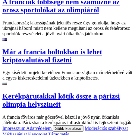
A franciák többsége nem száműzné az
orosz sportolókat az olimpiáról
Franciaország lakosságának jelentős része úgy gondolja, hogy az
ukrajnai háború miatt nem kellene megtiltani az orosz és fehérorosz
sportolók részvételét a jövő nyári ötkarikás játékokon.
Már a francia boltokban is lehet
kriptovalutával fizetni
Egy kísérleti projekt keretében Franciaországban már elérhetővé vált
a egyes kiskereskedelmi üzletekben a kriptofizetés.
Kerékpárutakkal kötik össze a párizsi
olimpia helyszíneit
A francia főváros már gőzerővel készül a jövő nyári ötkarikás
játékokra. Párizsban a kerékpáros infrastruktúrát is fejleszteni fogják.
Impresszum
Adatvédelem
Moderációs szabályzat
Sütik kezelése
Médiaajánlat
Kapcsolat
Támogatás