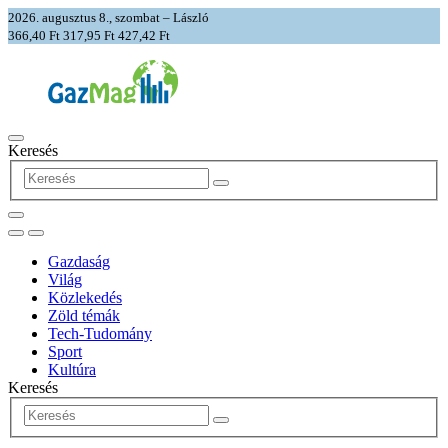
2026. augusztus 8., szombat – László
366,40 Ft
317,95 Ft
427,42 Ft
Keresés
Gazdaság
Világ
Közlekedés
Zöld témák
Tech-Tudomány
Sport
Kultúra
Keresés