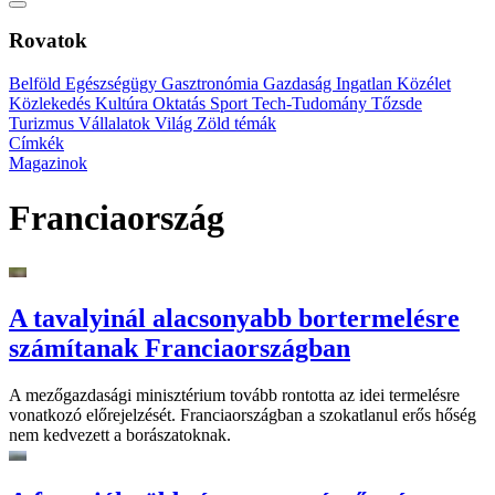
Rovatok
Belföld
Egészségügy
Gasztronómia
Gazdaság
Ingatlan
Közélet
Közlekedés
Kultúra
Oktatás
Sport
Tech-Tudomány
Tőzsde
Turizmus
Vállalatok
Világ
Zöld témák
Címkék
Magazinok
Franciaország
A tavalyinál alacsonyabb bortermelésre
számítanak Franciaországban
A mezőgazdasági minisztérium tovább rontotta az idei termelésre
vonatkozó előrejelzését. Franciaországban a szokatlanul erős hőség
nem kedvezett a borászatoknak.