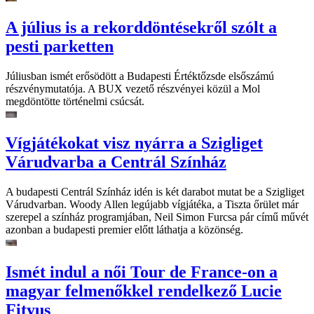
A július is a rekorddöntésekről szólt a
pesti parketten
Júliusban ismét erősödött a Budapesti Értéktőzsde elsőszámú
részvénymutatója. A BUX vezető részvényei közül a Mol
megdöntötte történelmi csúcsát.
Vígjátékokat visz nyárra a Szigliget
Várudvarba a Centrál Színház
A budapesti Centrál Színház idén is két darabot mutat be a Szigliget
Várudvarban. Woody Allen legújabb vígjátéka, a Tiszta őrület már
szerepel a színház programjában, Neil Simon Furcsa pár című művét
azonban a budapesti premier előtt láthatja a közönség.
Ismét indul a női Tour de France-on a
magyar felmenőkkel rendelkező Lucie
Fityus