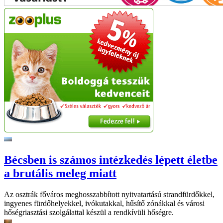
Bécsben is számos intézkedés lépett életbe
a brutális meleg miatt
Az osztrák főváros meghosszabbított nyitvatartású strandfürdőkkel,
ingyenes fürdőhelyekkel, ivókutakkal, hűsítő zónákkal és városi
hőségriasztási szolgálattal készül a rendkívüli hőségre.