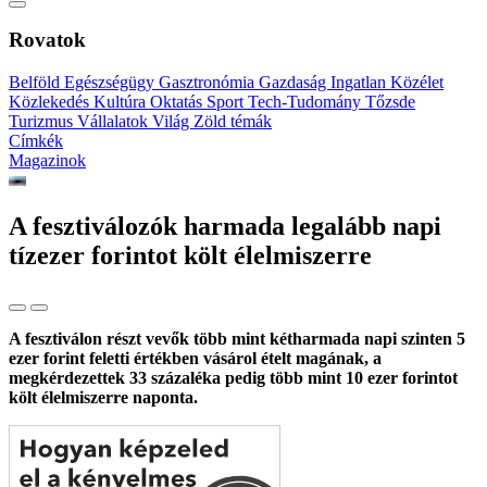
Rovatok
Belföld
Egészségügy
Gasztronómia
Gazdaság
Ingatlan
Közélet
Közlekedés
Kultúra
Oktatás
Sport
Tech-Tudomány
Tőzsde
Turizmus
Vállalatok
Világ
Zöld témák
Címkék
Magazinok
A fesztiválozók harmada legalább napi
tízezer forintot költ élelmiszerre
A fesztiválon részt vevők több mint kétharmada napi szinten 5
ezer forint feletti értékben vásárol ételt magának, a
megkérdezettek 33 százaléka pedig több mint 10 ezer forintot
költ élelmiszerre naponta.