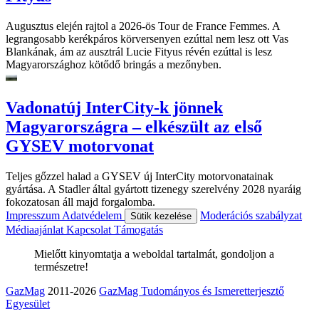
Augusztus elején rajtol a 2026-ös Tour de France Femmes. A
legrangosabb kerékpáros körversenyen ezúttal nem lesz ott Vas
Blankának, ám az ausztrál Lucie Fityus révén ezúttal is lesz
Magyarországhoz kötődő bringás a mezőnyben.
Vadonatúj InterCity-k jönnek
Magyarországra – elkészült az első
GYSEV motorvonat
Teljes gőzzel halad a GYSEV új InterCity motorvonatainak
gyártása. A Stadler által gyártott tizenegy szerelvény 2028 nyaráig
fokozatosan áll majd forgalomba.
Impresszum
Adatvédelem
Moderációs szabályzat
Sütik kezelése
Médiaajánlat
Kapcsolat
Támogatás
Mielőtt kinyomtatja a weboldal tartalmát, gondoljon a
természetre!
GazMag
2011-2026
GazMag Tudományos és Ismeretterjesztő
Egyesület