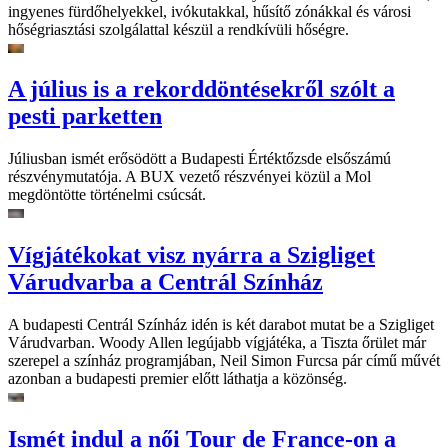
ingyenes fürdőhelyekkel, ivókutakkal, hűsítő zónákkal és városi
hőségriasztási szolgálattal készül a rendkívüli hőségre.
A július is a rekorddöntésekről szólt a
pesti parketten
Júliusban ismét erősödött a Budapesti Értéktőzsde elsőszámú
részvénymutatója. A BUX vezető részvényei közül a Mol
megdöntötte történelmi csúcsát.
Vígjátékokat visz nyárra a Szigliget
Várudvarba a Centrál Színház
A budapesti Centrál Színház idén is két darabot mutat be a Szigliget
Várudvarban. Woody Allen legújabb vígjátéka, a Tiszta őrület már
szerepel a színház programjában, Neil Simon Furcsa pár című művét
azonban a budapesti premier előtt láthatja a közönség.
Ismét indul a női Tour de France-on a