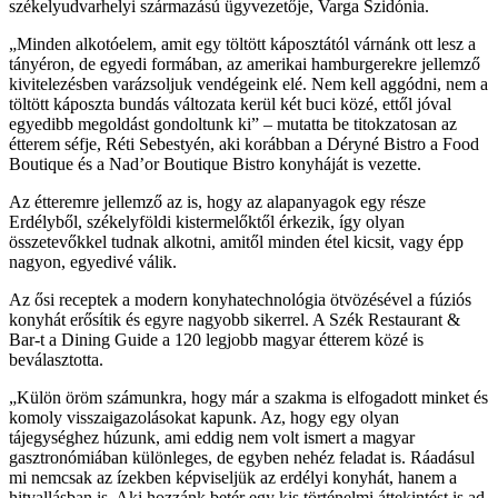
székelyudvarhelyi származású ügyvezetője, Varga Szidónia.
Minden alkotóelem, amit egy töltött káposztától várnánk ott lesz a
tányéron, de egyedi formában, az amerikai hamburgerekre jellemző
kivitelezésben varázsoljuk vendégeink elé. Nem kell aggódni, nem a
töltött káposzta bundás változata kerül két buci közé, ettől jóval
egyedibb megoldást gondoltunk ki
– mutatta be titokzatosan az
étterem séfje, Réti Sebestyén, aki korábban a Déryné Bistro a Food
Boutique és a Nad’or Boutique Bistro konyháját is vezette.
Az étteremre jellemző az is, hogy az alapanyagok egy része
Erdélyből, székelyföldi kistermelőktől érkezik, így olyan
összetevőkkel tudnak alkotni, amitől minden étel kicsit, vagy épp
nagyon, egyedivé válik.
Az ősi receptek a modern konyhatechnológia ötvözésével a fúziós
konyhát erősítik és egyre nagyobb sikerrel. A Szék Restaurant &
Bar-t a Dining Guide a 120 legjobb magyar étterem közé is
beválasztotta.
Külön öröm számunkra, hogy már a szakma is elfogadott minket és
komoly visszaigazolásokat kapunk. Az, hogy egy olyan
tájegységhez húzunk, ami eddig nem volt ismert a magyar
gasztronómiában különleges, de egyben nehéz feladat is. Ráadásul
mi nemcsak az ízekben képviseljük az erdélyi konyhát, hanem a
hitvallásban is. Aki hozzánk betér egy kis történelmi áttekintést is ad