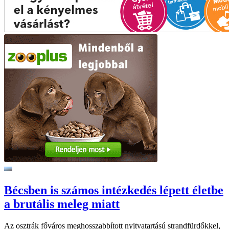
Bécsben is számos intézkedés lépett életbe
a brutális meleg miatt
Az osztrák főváros meghosszabbított nyitvatartású strandfürdőkkel,