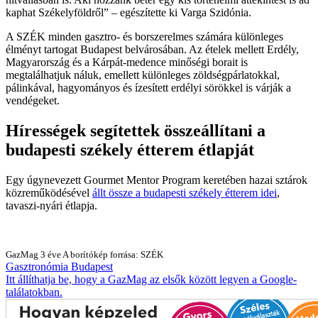
kaphat Székelyföldről
– egészítette ki Varga Szidónia.
A SZÉK minden gasztro- és borszerelmes számára különleges
élményt tartogat Budapest belvárosában. Az ételek mellett Erdély,
Magyarország és a Kárpát-medence minőségi borait is
megtalálhatjuk náluk, emellett különleges zöldségpárlatokkal,
pálinkával, hagyományos és ízesített erdélyi sörökkel is várják a
vendégeket.
Hírességek segítettek összeállítani a
budapesti székely étterem étlapját
Egy úgynevezett Gourmet Mentor Program keretében hazai sztárok
közreműködésével
állt össze a budapesti székely étterem idei
,
tavaszi-nyári étlapja.
GazMag
3 éve
A borítókép forrása: SZÉK
Gasztronómia
Budapest
Itt állíthatja be, hogy a GazMag az elsők között legyen a Google-
találatokban.