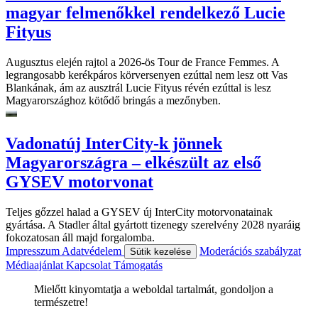
magyar felmenőkkel rendelkező Lucie
Fityus
Augusztus elején rajtol a 2026-ös Tour de France Femmes. A
legrangosabb kerékpáros körversenyen ezúttal nem lesz ott Vas
Blankának, ám az ausztrál Lucie Fityus révén ezúttal is lesz
Magyarországhoz kötődő bringás a mezőnyben.
Vadonatúj InterCity-k jönnek
Magyarországra – elkészült az első
GYSEV motorvonat
Teljes gőzzel halad a GYSEV új InterCity motorvonatainak
gyártása. A Stadler által gyártott tizenegy szerelvény 2028 nyaráig
fokozatosan áll majd forgalomba.
Impresszum
Adatvédelem
Moderációs szabályzat
Sütik kezelése
Médiaajánlat
Kapcsolat
Támogatás
Mielőtt kinyomtatja a weboldal tartalmát, gondoljon a
természetre!