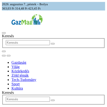
2026. augusztus 7., péntek – Ibolya
363,03 Ft
314,48 Ft
423,45 Ft
Keresés
Gazdaság
Világ
Közlekedés
Zöld témák
Tech-Tudomány
Sport
Kultúra
Keresés