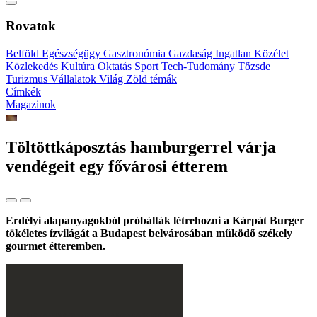
Rovatok
Belföld
Egészségügy
Gasztronómia
Gazdaság
Ingatlan
Közélet
Közlekedés
Kultúra
Oktatás
Sport
Tech-Tudomány
Tőzsde
Turizmus
Vállalatok
Világ
Zöld témák
Címkék
Magazinok
Töltöttkáposztás hamburgerrel várja
vendégeit egy fővárosi étterem
Erdélyi alapanyagokból próbálták létrehozni a Kárpát Burger
tökéletes ízvilágát a Budapest belvárosában működő székely
gourmet étteremben.