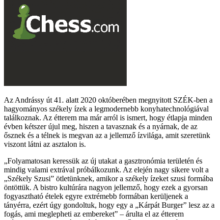
Az Andrássy út 41. alatt 2020 októberében megnyitott SZÉK-ben a
hagyományos székely ízek a legmodernebb konyhatechnológiával
találkoznak. Az étterem ma már arról is ismert, hogy étlapja minden
évben kétszer újul meg, hiszen a tavasznak és a nyárnak, de az
ősznek és a télnek is megvan az a jellemző ízvilága, amit szeretünk
viszont látni az asztalon is.
Folyamatosan keressük az új utakat a gasztronómia területén és
mindig valami extrával próbálkozunk. Az elején nagy sikere volt a
„Székely Szusi” ötletünknek, amikor a székely ízeket szusi formába
öntöttük. A bistro kultúrára nagyon jellemző, hogy ezek a gyorsan
fogyasztható ételek egyre extrémebb formában kerüljenek a
tányérra, ezért úgy gondoltuk, hogy egy a „Kárpát Burger” lesz az a
fogás, ami meglepheti az embereket
– árulta el az étterem