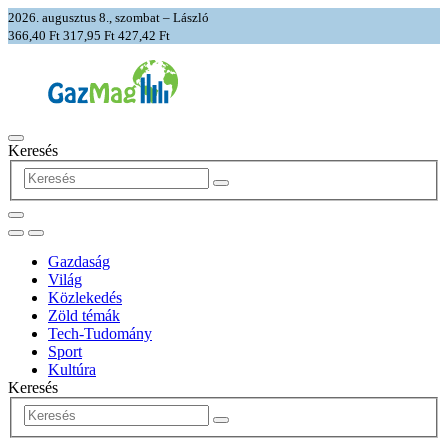
2026. augusztus 8., szombat – László
366,40 Ft
317,95 Ft
427,42 Ft
Keresés
Gazdaság
Világ
Közlekedés
Zöld témák
Tech-Tudomány
Sport
Kultúra
Keresés