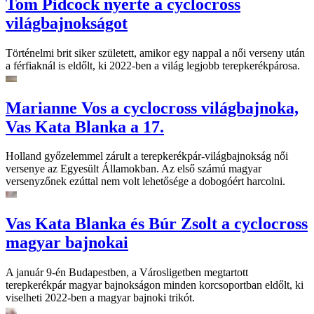
Tom Pidcock nyerte a cyclocross
világbajnokságot
Történelmi brit siker született, amikor egy nappal a női verseny után
a férfiaknál is eldőlt, ki 2022-ben a világ legjobb terepkerékpárosa.
Marianne Vos a cyclocross világbajnoka,
Vas Kata Blanka a 17.
Holland győzelemmel zárult a terepkerékpár-világbajnokság női
versenye az Egyesült Államokban. Az első számú magyar
versenyzőnek ezúttal nem volt lehetősége a dobogóért harcolni.
Vas Kata Blanka és Búr Zsolt a cyclocross
magyar bajnokai
A január 9-én Budapestben, a Városligetben megtartott
terepkerékpár magyar bajnokságon minden korcsoportban eldőlt, ki
viselheti 2022-ben a magyar bajnoki trikót.