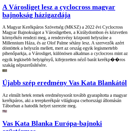
A Városliget lesz a cyclocross magyar
bajnokság házigazdája
A Magyar Kerékpáros Szövetség (MKSZ) a 2022 évi Cyclocross
Magyar Bajnokságot a Városligetben, a Királydombon és közvetlen
környékén rendezi meg, a rendezvény központi helyszíne a
Millennium Háza, és az Olof Palme sétány lesz. A szervezők azért
döntöttek a helyszín mellett, mert az ország egyik legismertebb
pihenőparkja, a Városliget, különösen alkalmas a cyclocross mint az
egyik legkisebb helyigényű, kifejezetten néző barát kerékp��ros
szakág népszerűsítésére.
Újabb szép eredmény Vas Kata Blankától
Az elmúlt hetek remek eredménysorát tovább gyarapította a magyar
kerékpáros, aki a terepkerékpár világkupa csehországi állomásán
Táborban a hatodik helyet szerezte meg.
Vas Kata Blanka Európa-bajnoki