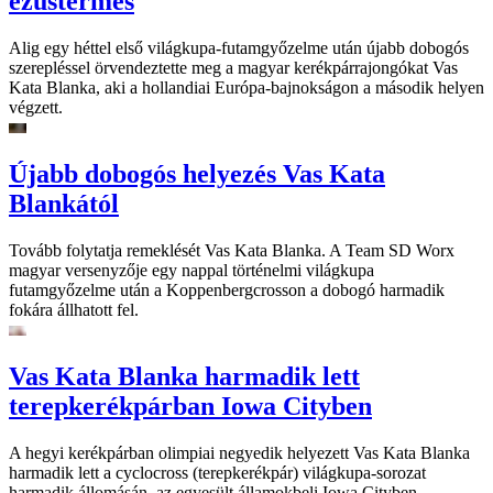
ezüstérmes
Alig egy héttel első világkupa-futamgyőzelme után újabb dobogós
szerepléssel örvendeztette meg a magyar kerékpárrajongókat Vas
Kata Blanka, aki a hollandiai Európa-bajnokságon a második helyen
végzett.
Újabb dobogós helyezés Vas Kata
Blankától
Tovább folytatja remeklését Vas Kata Blanka. A Team SD Worx
magyar versenyzője egy nappal történelmi világkupa
futamgyőzelme után a Koppenbergcrosson a dobogó harmadik
fokára állhatott fel.
Vas Kata Blanka harmadik lett
terepkerékpárban Iowa Cityben
A hegyi kerékpárban olimpiai negyedik helyezett Vas Kata Blanka
harmadik lett a cyclocross (terepkerékpár) világkupa-sorozat
harmadik állomásán, az egyesült államokbeli Iowa Cityben.