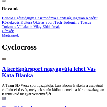
Rovatok
Belföld
Egészségügy
Gasztronómia
Gazdaság
Ingatlan
Közélet
Közlekedés
Kultúra
Oktatás
Sport
Tech-Tudomány
Tőzsde
Turizmus
Vállalatok
Világ
Zöld témák
Címkék
Magazinok
Cyclocross
A kerékpársport nagyágyúja lehet Vas
Kata Blanka
A Team SD Worx sportigazgatója, Lars Boom értékelte a csapatnál
eltöltött első évét, melynek során külön kiemelte a három szakágban
is remekelő magyar versenyzőjét.