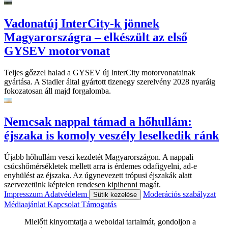
Vadonatúj InterCity-k jönnek
Magyarországra – elkészült az első
GYSEV motorvonat
Teljes gőzzel halad a GYSEV új InterCity motorvonatainak
gyártása. A Stadler által gyártott tizenegy szerelvény 2028 nyaráig
fokozatosan áll majd forgalomba.
Nemcsak nappal támad a hőhullám:
éjszaka is komoly veszély leselkedik ránk
Újabb hőhullám veszi kezdetét Magyarországon. A nappali
csúcshőmérsékletek mellett arra is érdemes odafigyelni, ad-e
enyhülést az éjszaka. Az úgynevezett trópusi éjszakák alatt
szervezetünk képtelen rendesen kipihenni magát.
Impresszum
Adatvédelem
Moderációs szabályzat
Sütik kezelése
Médiaajánlat
Kapcsolat
Támogatás
Mielőtt kinyomtatja a weboldal tartalmát, gondoljon a