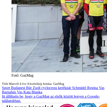
Fotó: GazMag
Tóth Marcell
4 éve
A borítókép forrása: GazMag
Sport
Budapest
Búr Zsolt
cyclocross
kerékpár
Schmidel Regina
Vas
Barnabás
Vas Kata Blanka
Itt állíthatja be, hogy a GazMag az elsők között legyen a Google-
találatokban.