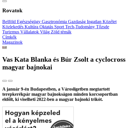
Rovatok
Belföld
Egészségügy
Gasztronómia
Gazdaság
Ingatlan
Közélet
Közlekedés
Kultúra
Oktatás
Sport
Tech-Tudomány
Tőzsde
Turizmus
Vállalatok
Világ
Zöld témák
Címkék
Magazinok
Vas Kata Blanka és Búr Zsolt a cyclocross
magyar bajnokai
A január 9-én Budapestben, a Városligetben megtartott
terepkerékpár magyar bajnokságon minden korcsoportban
eldőlt, ki viselheti 2022-ben a magyar bajnoki trikót.