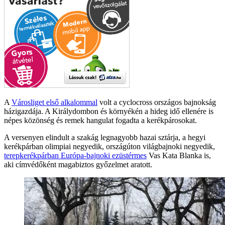
A
Városliget első alkalommal
volt a cyclocross országos bajnokság
házigazdája. A Királydombon és környékén a hideg idő ellenére is
népes közönség és remek hangulat fogadta a kerékpárosokat.
A versenyen elindult a szakág legnagyobb hazai sztárja, a hegyi
kerékpárban olimpiai negyedik, országúton világbajnoki negyedik,
terepkerékpárban Európa-bajnoki ezüstérmes
Vas Kata Blanka is,
aki címvédőként magabiztos győzelmet aratott.