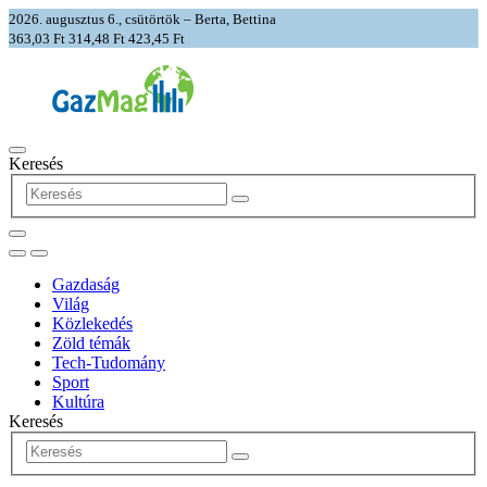
2026. augusztus 6., csütörtök – Berta, Bettina
363,03 Ft
314,48 Ft
423,45 Ft
Keresés
Gazdaság
Világ
Közlekedés
Zöld témák
Tech-Tudomány
Sport
Kultúra
Keresés