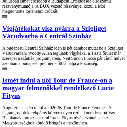
Júliusban ismét erősödött a Budapesti Értéktőzsde elsőszámú
részvénymutatója. A BUX vezető részvényei közül a Mol
megdöntötte történelmi csúcsát.
Vígjátékokat visz nyárra a Szigliget
Várudvarba a Centrál Színház
A budapesti Centrál Színház idén is két darabot mutat be a Szigliget
Várudvarban. Woody Allen legújabb vígjátéka, a Tiszta őrület már
szerepel a színház programjában, Neil Simon Furcsa pár című művét
azonban a budapesti premier előtt láthatja a közönség.
Ismét indul a női Tour de France-on a
magyar felmenőkkel rendelkező Lucie
Fityus
Augusztus elején rajtol a 2026-ös Tour de France Femmes. A
legrangosabb kerékpáros körversenyen ezúttal nem lesz ott Vas
Blankának, ám az ausztrál Lucie Fityus révén ezúttal is lesz
Magyarországhoz kötődő bringás a mezőnyben.