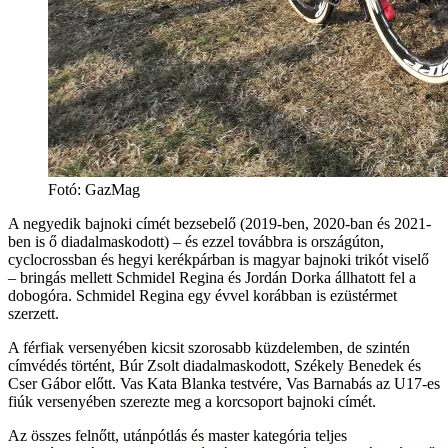
Fotó: GazMag
A negyedik bajnoki címét bezsebelő (2019-ben, 2020-ban és 2021-
ben is ő diadalmaskodott) – és ezzel továbbra is országúton,
cyclocrossban és hegyi kerékpárban is magyar bajnoki trikót viselő
– bringás mellett Schmidel Regina és Jordán Dorka állhatott fel a
dobogóra. Schmidel Regina egy évvel korábban is ezüstérmet
szerzett.
A férfiak versenyében kicsit szorosabb küzdelemben, de szintén
címvédés történt, Búr Zsolt diadalmaskodott, Székely Benedek és
Cser Gábor előtt. Vas Kata Blanka testvére, Vas Barnabás az U17-es
fiúk versenyében szerezte meg a korcsoport bajnoki címét.
Az összes felnőtt, utánpótlás és master kategória teljes