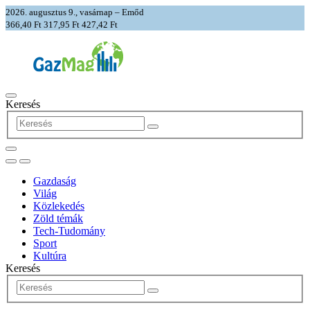
2026. augusztus 9., vasárnap – Emőd
366,40 Ft
317,95 Ft
427,42 Ft
Keresés
Gazdaság
Világ
Közlekedés
Zöld témák
Tech-Tudomány
Sport
Kultúra
Keresés