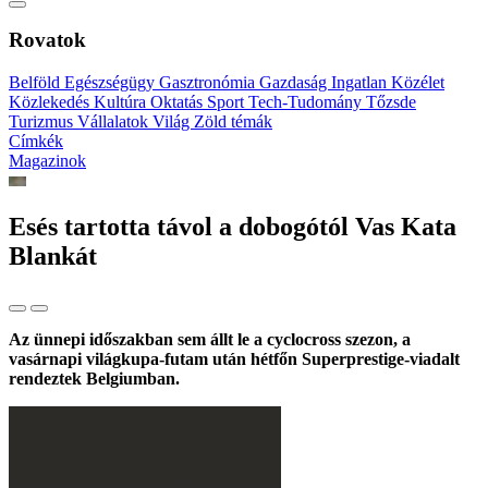
Rovatok
Belföld
Egészségügy
Gasztronómia
Gazdaság
Ingatlan
Közélet
Közlekedés
Kultúra
Oktatás
Sport
Tech-Tudomány
Tőzsde
Turizmus
Vállalatok
Világ
Zöld témák
Címkék
Magazinok
Esés tartotta távol a dobogótól Vas Kata
Blankát
Az ünnepi időszakban sem állt le a cyclocross szezon, a
vasárnapi világkupa-futam után hétfőn Superprestige-viadalt
rendeztek Belgiumban.