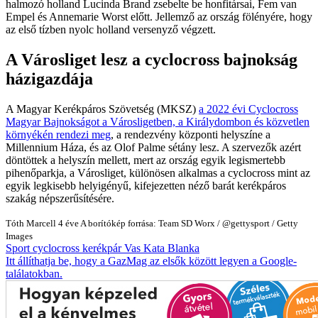
halmozó holland Lucinda Brand zsebelte be honfitársai, Fem van
Empel és Annemarie Worst előtt. Jellemző az ország fölényére, hogy
az első tízben nyolc holland versenyző végzett.
A Városliget lesz a cyclocross bajnokság
házigazdája
A Magyar Kerékpáros Szövetség (MKSZ)
a 2022 évi Cyclocross
Magyar Bajnokságot a Városligetben, a Királydombon és közvetlen
környékén rendezi meg
, a rendezvény központi helyszíne a
Millennium Háza, és az Olof Palme sétány lesz. A szervezők azért
döntöttek a helyszín mellett, mert az ország egyik legismertebb
pihenőparkja, a Városliget, különösen alkalmas a cyclocross mint az
egyik legkisebb helyigényű, kifejezetten néző barát kerékpáros
szakág népszerűsítésére.
Tóth Marcell
4 éve
A borítókép forrása: Team SD Worx / @gettysport / Getty
Images
Sport
cyclocross
kerékpár
Vas Kata Blanka
Itt állíthatja be, hogy a GazMag az elsők között legyen a Google-
találatokban.