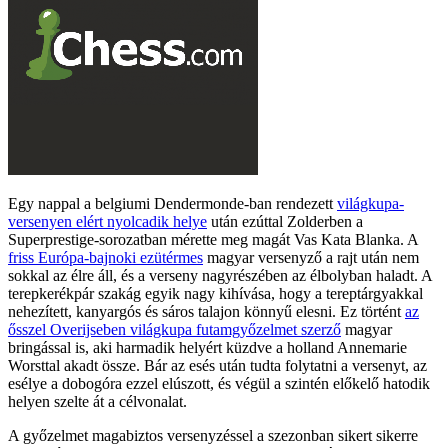
Egy nappal a belgiumi Dendermonde-ban rendezett
világkupa-
versenyen elért nyolcadik helye
után ezúttal Zolderben a
Superprestige-sorozatban mérette meg magát Vas Kata Blanka. A
friss Európa-bajnoki ezütérmes
magyar versenyző a rajt után nem
sokkal az élre áll, és a verseny nagyrészében az élbolyban haladt. A
terepkerékpár szakág egyik nagy kihívása, hogy a tereptárgyakkal
nehezített, kanyargós és sáros talajon könnyű elesni. Ez történt
az
ősszel Overijseben világkupa futamgyőzelmet szerző
magyar
bringással is, aki harmadik helyért küzdve a holland Annemarie
Worsttal akadt össze. Bár az esés után tudta folytatni a versenyt, az
esélye a dobogóra ezzel elúszott, és végül a szintén előkelő hatodik
helyen szelte át a célvonalat.
A győzelmet magabiztos versenyzéssel a szezonban sikert sikerre