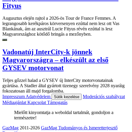
Fityus
Augusztus elején rajtol a 2026-ös Tour de France Femmes. A
legrangosabb kerékpáros körversenyen ezúttal nem lesz ott Vas
Blankának, ám az ausztrál Lucie Fityus révén ezúttal is lesz
Magyarországhoz kötődő bringás a mezőnyben.
Vadonatúj InterCity-k jönnek
Magyarországra – elkészült az első
GYSEV motorvonat
Teljes gőzzel halad a GYSEV új InterCity motorvonatainak
gyártása. A Stadler által gyártott tizenegy szerelvény 2028 nyaráig
fokozatosan áll majd forgalomba.
Impresszum
Adatvédelem
Moderációs szabályzat
Sütik kezelése
Médiaajánlat
Kapcsolat
Támogatás
Mielőtt kinyomtatja a weboldal tartalmát, gondoljon a
természetre!
GazMag
2011-2026
GazMag Tudományos és Ismeretterjesztő