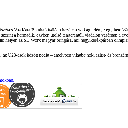
éves Vas Kata Blanka kiválóan kezdte a szakági idényt: egy hete Water
rint a harmadik, egyben utolsó tengerentúli viadalon vasárnap a cycl
k helyen az SD Worx magyar bringása, aki hegyikerékpárban olimpiai 
n, az U23-asok között pedig – amelyben világbajnoki ezüst- és bronzérm
atokban.