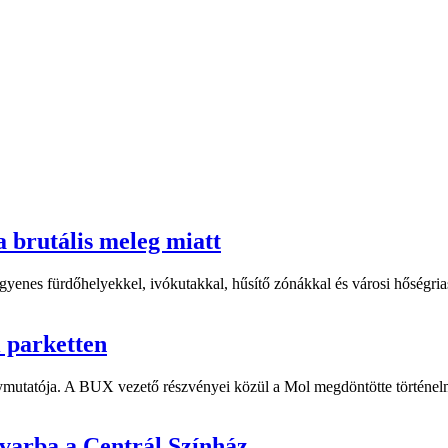
a brutális meleg miatt
yenes fürdőhelyekkel, ivókutakkal, hűsítő zónákkal és városi hőségriasz
i parketten
ymutatója. A BUX vezető részvényei közül a Mol megdöntötte történelm
dvarba a Centrál Színház