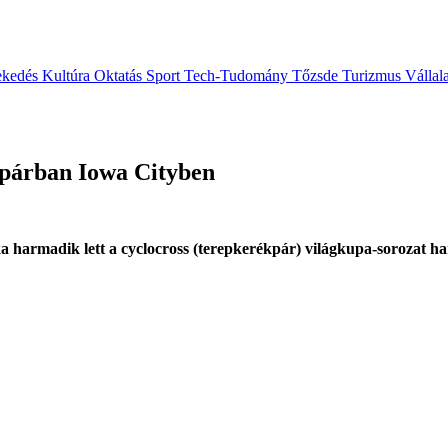
ekedés
Kultúra
Oktatás
Sport
Tech-Tudomány
Tőzsde
Turizmus
Vállal
kpárban Iowa Cityben
a harmadik lett a cyclocross (terepkerékpár) világkupa-sorozat ha