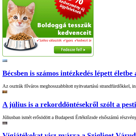
Bécsben is számos intézkedés lépett életbe 
Az osztrák főváros meghosszabbított nyitvatartású strandfürdőkkel, ing
A július is a rekorddöntésekről szólt a pest
Júliusban ismét erősödött a Budapesti Értéktőzsde elsőszámú részvén
Vígjátékokat visz nyárra a Szigliget Váru