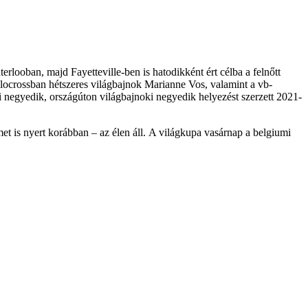
looban, majd Fayetteville-ben is hatodikként ért célba a felnőtt
ocrossban hétszeres világbajnok Marianne Vos, valamint a vb-
negyedik, országúton világbajnoki negyedik helyezést szerzett 2021-
et is nyert korábban – az élen áll. A világkupa vasárnap a belgiumi