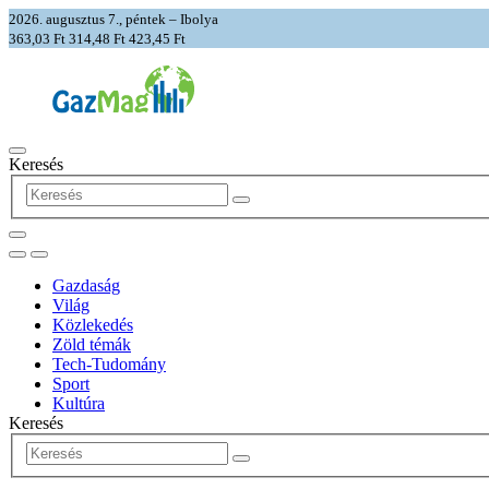
2026. augusztus 7., péntek – Ibolya
363,03 Ft
314,48 Ft
423,45 Ft
Keresés
Gazdaság
Világ
Közlekedés
Zöld témák
Tech-Tudomány
Sport
Kultúra
Keresés