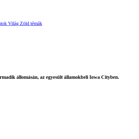
atok
Világ
Zöld témák
rmadik állomásán, az egyesült államokbeli Iowa Cityben.