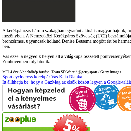
A kerékpározás három szakágban egyaránt aktuális magyar bajnok, húsz
mezőnyben. A Nemzetközi Kerékpáros Szövetség (UCI) beszámolója sze
bronzérmes, ugyancsak holland Denise Betsema mögött ért be harmadi
ben.
Vas ezzel a negyedik helyen áll a világkupa összetett pontversenyébe
Zonhovenben folytatódik.
MTI
4 éve
A borítókép forrása: Team SD Worx / @gettysport / Getty Images
Sport
cyclocross
kerékpár
Vas Kata Blanka
Itt állíthatja be, hogy a GazMag az elsők között legyen a Google-talál