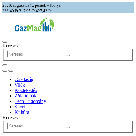
2026. augusztus 7., péntek – Ibolya
366,40 Ft
317,95 Ft
427,42 Ft
Keresés
Gazdaság
Világ
Közlekedés
Zöld témák
Tech-Tudomány
Sport
Kultúra
Keresés