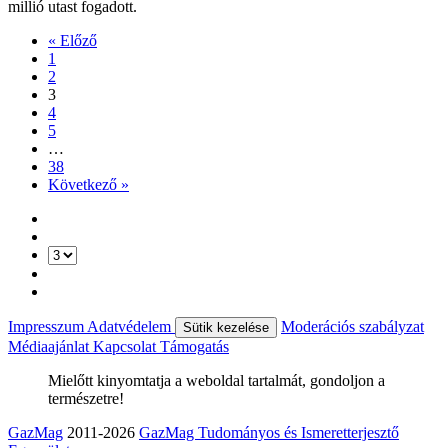
millió utast fogadott.
« Előző
1
2
3
4
5
…
38
Következő »
Impresszum
Adatvédelem
Moderációs szabályzat
Sütik kezelése
Médiaajánlat
Kapcsolat
Támogatás
Mielőtt kinyomtatja a weboldal tartalmát, gondoljon a
természetre!
GazMag
2011-2026
GazMag Tudományos és Ismeretterjesztő