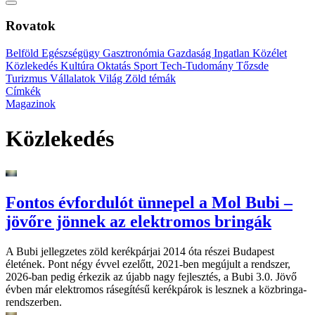
Rovatok
Belföld
Egészségügy
Gasztronómia
Gazdaság
Ingatlan
Közélet
Közlekedés
Kultúra
Oktatás
Sport
Tech-Tudomány
Tőzsde
Turizmus
Vállalatok
Világ
Zöld témák
Címkék
Magazinok
Közlekedés
Fontos évfordulót ünnepel a Mol Bubi –
jövőre jönnek az elektromos bringák
A Bubi jellegzetes zöld kerékpárjai 2014 óta részei Budapest
életének. Pont négy évvel ezelőtt, 2021-ben megújult a rendszer,
2026-ban pedig érkezik az újabb nagy fejlesztés, a Bubi 3.0. Jövő
évben már elektromos rásegítésű kerékpárok is lesznek a közbringa-
rendszerben.