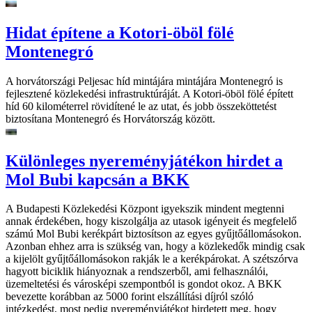
Hidat építene a Kotori-öböl fölé
Montenegró
A horvátországi Peljesac híd mintájára mintájára Montenegró is
fejlesztené közlekedési infrastruktúráját. A Kotori-öböl fölé épített
híd 60 kilométerrel rövidítené le az utat, és jobb összeköttetést
biztosítana Montenegró és Horvátország között.
Különleges nyereményjátékon hirdet a
Mol Bubi kapcsán a BKK
A Budapesti Közlekedési Központ igyekszik mindent megtenni
annak érdekében, hogy kiszolgálja az utasok igényeit és megfelelő
számú Mol Bubi kerékpárt biztosítson az egyes gyűjtőállomásokon.
Azonban ehhez arra is szükség van, hogy a közlekedők mindig csak
a kijelölt gyűjtőállomásokon rakják le a kerékpárokat. A szétszórva
hagyott biciklik hiányoznak a rendszerből, ami felhasználói,
üzemeltetési és városképi szempontból is gondot okoz. A BKK
bevezette korábban az 5000 forint elszállítási díjról szóló
intézkedést, most pedig nyereményjátékot hirdetett meg, hogy