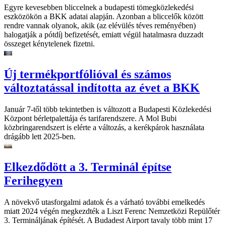
Egyre kevesebben bliccelnek a budapesti tömegközlekedési
eszközökön a BKK adatai alapján. Azonban a bliccelők között
rendre vannak olyanok, akik (az elévülés téves reményében)
halogatják a pótdíj befizetését, emiatt végül hatalmasra duzzadt
összeget kénytelenek fizetni.
Új termékportfólióval és számos
változtatással indította az évet a BKK
Január 7-től több tekintetben is változott a Budapesti Közlekedési
Központ bérletpalettája és tarifarendszere. A Mol Bubi
közbringarendszert is elérte a változás, a kerékpárok használata
drágább lett 2025-ben.
Elkezdődött a 3. Terminál építse
Ferihegyen
A növekvő utasforgalmi adatok és a várható további emelkedés
miatt 2024 végén megkezdték a Liszt Ferenc Nemzetközi Repülőtér
3. Termináljának építését. A Budadest Airport tavaly több mint 17