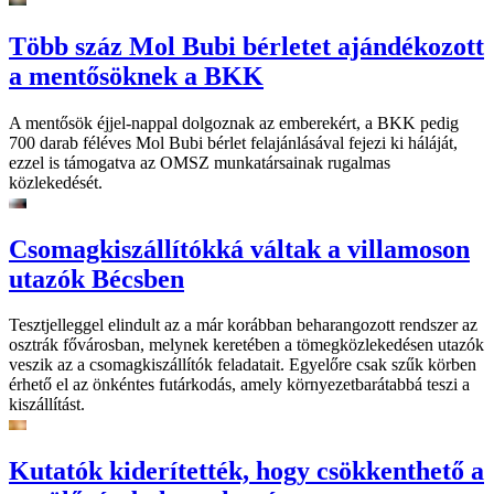
Több száz Mol Bubi bérletet ajándékozott
a mentősöknek a BKK
A mentősök éjjel-nappal dolgoznak az emberekért, a BKK pedig
700 darab féléves Mol Bubi bérlet felajánlásával fejezi ki háláját,
ezzel is támogatva az OMSZ munkatársainak rugalmas
közlekedését.
Csomagkiszállítókká váltak a villamoson
utazók Bécsben
Tesztjelleggel elindult az a már korábban beharangozott rendszer az
osztrák fővárosban, melynek keretében a tömegközlekedésen utazók
veszik az a csomagkiszállítók feladatait. Egyelőre csak szűk körben
érhető el az önkéntes futárkodás, amely környezetbarátabbá teszi a
kiszállítást.
Kutatók kiderítették, hogy csökkenthető a