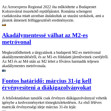
Az Aeroexpress Regional 2022 óta működtette a Budapestet
Kolozsvárral összekötő repülőjáratot. Románia schengeni
csatlakozása miatt azonban átalakultak az utazási szokások, ami a
járatok átmeneti felfüggesztését eredményezte.
Akadálymentessé válhat az M2-es
metróvonal
Megkezdődhetnek a tárgyalások a budapesti M2-es metróvonal
akadálymentesítéséről, és az M1-es földalatti járműveinek cseréjéről.
Az M3 és az M4 után az M2 lehet a főváros harmadik teljesen
akadálymentes metróvonala.
Fontos határidő: március 31-ig kell
érvényesíteni a diákigazolványokat
A felsőoktatásban tanulók csak érvényes diákigazolvánnyal vehetik
igénybe a kedvezményeket tömegközlekedésen. Az első féléves
matricák érvényességi ideje március 31-én lejár.