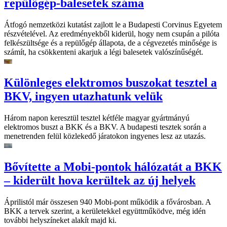
repülőgép-balesetek száma
Átfogó nemzetközi kutatást zajlott le a Budapesti Corvinus Egyetem
részvételével. Az eredményekből kiderül, hogy nem csupán a pilóta
felkészültsége és a repülőgép állapota, de a cégvezetés minősége is
számít, ha csökkenteni akarjuk a légi balesetek valószínűségét.
Különleges elektromos buszokat tesztel a
BKV, ingyen utazhatunk velük
Három napon keresztül tesztel kétféle magyar gyártmányú
elektromos buszt a BKK és a BKV. A budapesti tesztek során a
menetrenden felül közlekedő járatokon ingyenes lesz az utazás.
Bővítette a Mobi-pontok hálózatát a BKK
– kiderült hova kerültek az új helyek
Áprilistól már összesen 940 Mobi-pont működik a fővárosban. A
BKK a tervek szerint, a kerületekkel együttműködve, még idén
további helyszíneket alakít majd ki.