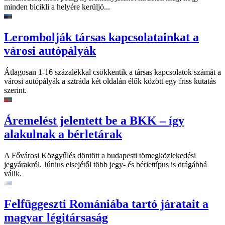
minden bicikli a helyére kerüljö...
Lerombolják társas kapcsolatainkat a
városi autópályák
Átlagosan 1-16 százalékkal csökkentik a társas kapcsolatok számát a
városi autópályák a sztráda két oldalán élők között egy friss kutatás
szerint.
Áremelést jelentett be a BKK – így
alakulnak a bérletárak
A Fővárosi Közgyűlés döntött a budapesti tömegközlekedési
jegyárakról. Június elsejétől több jegy- és bérlettípus is drágábbá
válik.
Felfüggeszti Romániába tartó járatait a
magyar légitársaság