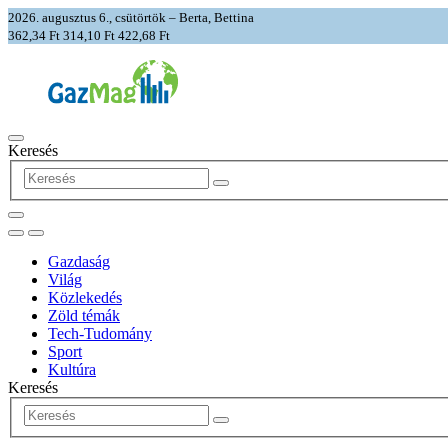
2026. augusztus 6., csütörtök – Berta, Bettina
362,34 Ft
314,10 Ft
422,68 Ft
Keresés
Gazdaság
Világ
Közlekedés
Zöld témák
Tech-Tudomány
Sport
Kultúra
Keresés