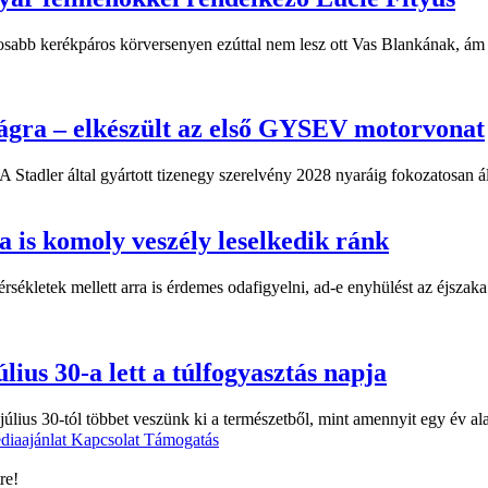
sabb kerékpáros körversenyen ezúttal nem lesz ott Vas Blankának, ám a
ágra – elkészült az első GYSEV motorvonat
 Stadler által gyártott tizenegy szerelvény 2028 nyaráig fokozatosan á
 is komoly veszély leselkedik ránk
kletek mellett arra is érdemes odafigyelni, ad-e enyhülést az éjszaka.
lius 30-a lett a túlfogyasztás napja
úlius 30-tól többet veszünk ki a természetből, mint amennyit egy év al
diaajánlat
Kapcsolat
Támogatás
re!