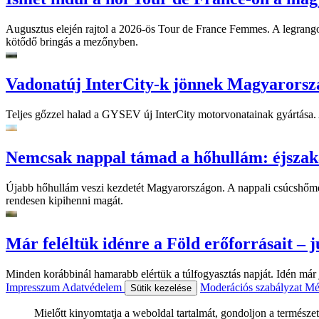
Augusztus elején rajtol a 2026-ös Tour de France Femmes. A legrango
kötődő bringás a mezőnyben.
Vadonatúj InterCity-k jönnek Magyarorsz
Teljes gőzzel halad a GYSEV új InterCity motorvonatainak gyártása. A
Nemcsak nappal támad a hőhullám: éjszaka
Újabb hőhullám veszi kezdetét Magyarországon. A nappali csúcshőmérsé
rendesen kipihenni magát.
Már feléltük idénre a Föld erőforrásait – jú
Minden korábbinál hamarabb elértük a túlfogyasztás napját. Idén már j
Impresszum
Adatvédelem
Moderációs szabályzat
Mé
Sütik kezelése
Mielőtt kinyomtatja a weboldal tartalmát, gondoljon a természet