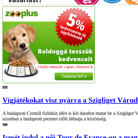
Vígjátékokat visz nyárra a Szigliget Váru
A budapesti Centrál Színház idén is két darabot mutat be a Szigliget
azonban a budapesti premier előtt láthatja a közönség.
Ismét indul a női Tour de France-on a mag