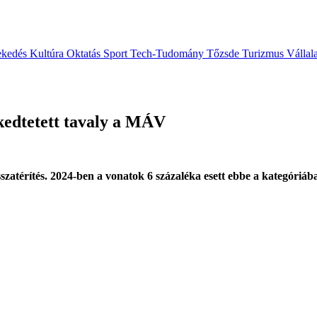
ekedés
Kultúra
Oktatás
Sport
Tech-Tudomány
Tőzsde
Turizmus
Vállal
kedtetett tavaly a MÁV
szatérítés. 2024-ben a vonatok 6 százaléka esett ebbe a kategóriáb