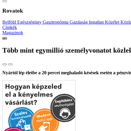
Rovatok
Belföld
Egészségügy
Gasztronómia
Gazdaság
Ingatlan
Közélet
Közl
Címkék
Magazinok
Több mint egymillió személyvonatot közle
Nyártól lép életbe a 20 percet meghaladó késések esetén a pénzvis