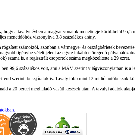
hogy a tavalyi évben a magyar vonatok menetideje körül-belül 95,5 mill
eljes menetidőhöz viszonyítva 3,8 százalékos arány.
 rögzített számoktól, azonban a vármegye- és országbérletek bevezetése
 nagyobb igénybe vételt jelent az egyre inkább elöregedő pályahálózatn
yok) száma is, a regisztrált csoportok száma megközelítette a 29 ezret.
 99,6 százalékos volt, ami a MÁV szerint világviszonylatban is a leg
nd szerinti buszjáratok is. Tavaly több mint 12 millió autóbuszuk közl
jd a 20 percet meghaladó vasúti késések után. A tavalyi adatok alapján
atokban.