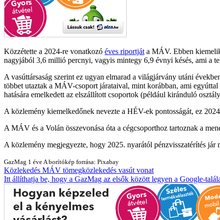
Közzétette a 2024-re vonatkozó
éves riportját
a MÁV. Ebben kiemelik, 
nagyjából 3,6 millió percnyi, vagyis mintegy 6,9 évnyi késés, ami a t
A vasúttársaság szerint ez ugyan elmarad a világjárvány utáni években
többet utaztak a MÁV-csoport járataival, mint korábban, ami egyúttal
hatására emelkedett az elszállított csoportok (például kiránduló osztál
A közlemény kiemelkedőnek nevezte a HÉV-ek pontosságát, ez 2024-ben
A MÁV és a Volán összevonása óta a cégcsoporthoz tartoznak a menetre
A közlemény megjegyezte, hogy 2025. nyarától pénzvisszatérítés jár ma
GazMag
1 éve
A borítókép forrása: Pixabay
Közlekedés
MÁV
tömegközlekedés
vasút
vonat
Itt állíthatja be, hogy a GazMag az elsők között legyen a Google-talál