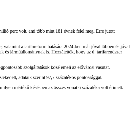
ió perc volt, ami több mint 181 évnek felel meg. Erre jutott
, valamint a tarifareform hatására 2024-ben már jóval többen és jóval
ak és járműállománynak is. Hozzátették, hogy az új tarifarendszer
pontosabb szolgáltatások közé emeli az elővárosi vasutat.
ekedett, adataik szerint 97,7 százalékos pontossággal.
 ilyen mértékű késésben az összes vonat 6 százaléka volt érintett.