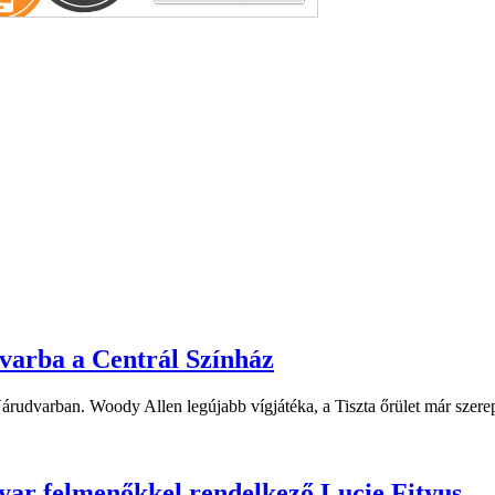
dvarba a Centrál Színház
 Várudvarban. Woody Allen legújabb vígjátéka, a Tiszta őrület már sze
yar felmenőkkel rendelkező Lucie Fityus