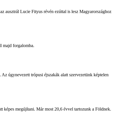
z ausztrál Lucie Fityus révén ezúttal is lesz Magyarországhoz
ll majd forgalomba.
 Az úgynevezett trópusi éjszakák alatt szervezetünk képtelen
att képes megújítani. Már most 20,6 évvel tartozunk a Földnek.