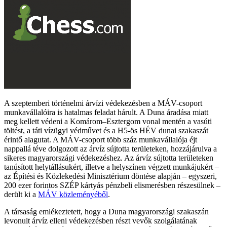
A szeptemberi történelmi árvízi védekezésben a MÁV-csoport
munkavállalóira is hatalmas feladat hárult. A Duna áradása miatt
meg kellett védeni a Komárom–Esztergom vonal mentén a vasúti
töltést, a táti vízügyi védművet és a H5-ös HÉV dunai szakaszát
érintő alagutat. A MÁV-csoport több száz munkavállalója éjt
nappallá téve dolgozott az árvíz sújtotta területeken, hozzájárulva a
sikeres magyarországi védekezéshez. Az árvíz sújtotta területeken
tanúsított helytállásukért, illetve a helyszínen végzett munkájukért –
az Építési és Közlekedési Minisztérium döntése alapján – egyszeri,
200 ezer forintos SZÉP kártyás pénzbeli elismerésben részesülnek –
derült ki a
MÁV közleményéből
.
A társaság emlékeztetett, hogy a Duna magyarországi szakaszán
levonult árvíz elleni védekezésben részt vevők szolgálatának