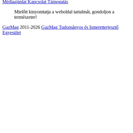
Médiaajánlat
Kapcsolat
Támogatás
Mielőtt kinyomtatja a weboldal tartalmát, gondoljon a
természetre!
GazMag
2011-2026
GazMag Tudományos és Ismeretterjesztő
Egyesület