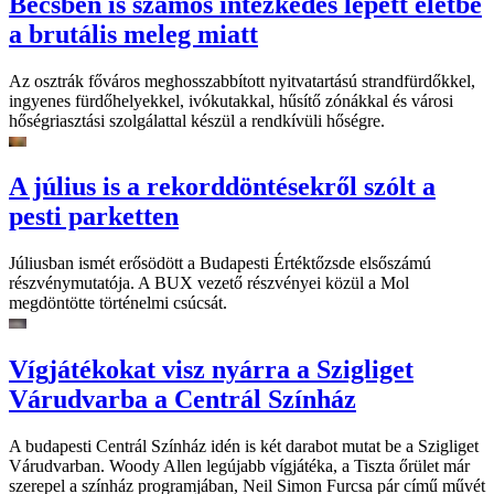
Bécsben is számos intézkedés lépett életbe
a brutális meleg miatt
Az osztrák főváros meghosszabbított nyitvatartású strandfürdőkkel,
ingyenes fürdőhelyekkel, ivókutakkal, hűsítő zónákkal és városi
hőségriasztási szolgálattal készül a rendkívüli hőségre.
A július is a rekorddöntésekről szólt a
pesti parketten
Júliusban ismét erősödött a Budapesti Értéktőzsde elsőszámú
részvénymutatója. A BUX vezető részvényei közül a Mol
megdöntötte történelmi csúcsát.
Vígjátékokat visz nyárra a Szigliget
Várudvarba a Centrál Színház
A budapesti Centrál Színház idén is két darabot mutat be a Szigliget
Várudvarban. Woody Allen legújabb vígjátéka, a Tiszta őrület már
szerepel a színház programjában, Neil Simon Furcsa pár című művét