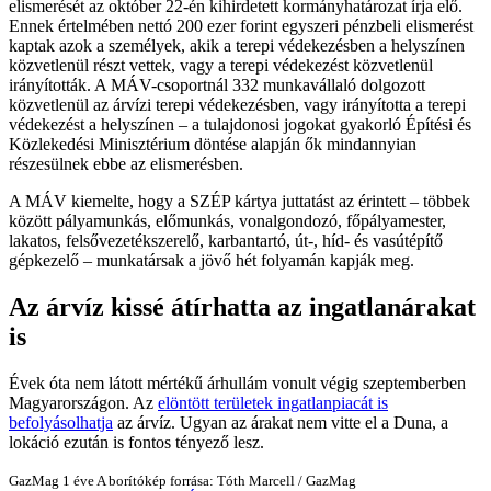
elismerését az október 22-én kihirdetett kormányhatározat írja elő.
Ennek értelmében nettó 200 ezer forint egyszeri pénzbeli elismerést
kaptak azok a személyek, akik a terepi védekezésben a helyszínen
közvetlenül részt vettek, vagy a terepi védekezést közvetlenül
irányították. A MÁV-csoportnál 332 munkavállaló dolgozott
közvetlenül az árvízi terepi védekezésben, vagy irányította a terepi
védekezést a helyszínen – a tulajdonosi jogokat gyakorló Építési és
Közlekedési Minisztérium döntése alapján ők mindannyian
részesülnek ebbe az elismerésben.
A MÁV kiemelte, hogy a SZÉP kártya juttatást az érintett – többek
között pályamunkás, előmunkás, vonalgondozó, főpályamester,
lakatos, felsővezetékszerelő, karbantartó, út-, híd- és vasútépítő
gépkezelő – munkatársak a jövő hét folyamán kapják meg.
Az árvíz kissé átírhatta az ingatlanárakat
is
Évek óta nem látott mértékű árhullám vonult végig szeptemberben
Magyarországon. Az
elöntött területek ingatlanpiacát is
befolyásolhatja
az árvíz. Ugyan az árakat nem vitte el a Duna, a
lokáció ezután is fontos tényező lesz.
GazMag
1 éve
A borítókép forrása: Tóth Marcell / GazMag