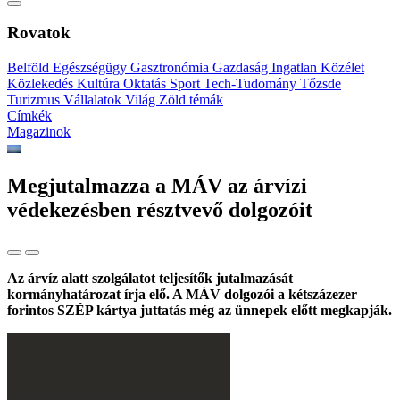
Rovatok
Belföld
Egészségügy
Gasztronómia
Gazdaság
Ingatlan
Közélet
Közlekedés
Kultúra
Oktatás
Sport
Tech-Tudomány
Tőzsde
Turizmus
Vállalatok
Világ
Zöld témák
Címkék
Magazinok
Megjutalmazza a MÁV az árvízi
védekezésben résztvevő dolgozóit
Az árvíz alatt szolgálatot teljesítők jutalmazását
kormányhatározat írja elő. A MÁV dolgozói a kétszázezer
forintos SZÉP kártya juttatás még az ünnepek előtt megkapják.