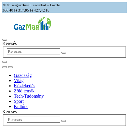
2026. augusztus 8., szombat – László
366,40 Ft
317,95 Ft
427,42 Ft
Keresés
Gazdaság
Világ
Közlekedés
Zöld témák
Tech-Tudomány
Sport
Kultúra
Keresés