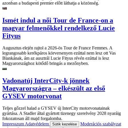
azonban a budapesti premier előtt láthatja a közönség.
Ismét indul a női Tour de France-on a
magyar felmenőkkel rendelkező Lucie
Fityus
Augusztus elején rajtol a 2026-ös Tour de France Femmes. A
legrangosabb kerékpáros körversenyen ezúttal nem lesz ott Vas
Blankának, ám az ausztrál Lucie Fityus révén ezúttal is lesz
Magyarországhoz kötődő bringás a mezőnyben.
Vadonatúj InterCity-k jönnek
Magyarországra – elkészült az első
GYSEV motorvonat
Teljes gőzzel halad a GYSEV új InterCity motorvonatainak
gyártása. A Stadler által gyártott tizenegy szerelvény 2028 nyaráig
fokozatosan áll majd forgalomba.
Impresszum
Adatvédelem
Moderációs szabályzat
Sütik kezelése