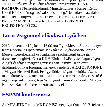
10.000 Ft/fő (szállással, étkezésekkel, programmal). „A III.
KÁMFOR a Nemzetgazdasági Minisztérium és a Kárpát Régió
Üzleti Hálózat támogatásával valósul meg.” Jelentkezni az alábbi
linken lehet: http://kamfor2013.eventbrite.co.uk/ TERVEZETT
PROGRAM 2013. november 15. péntek 17.00-19.30
REGISZTRÁCIÓ 20....
Járai Zsigmond előadása Győrben
2013. november 12., kedd, 16.00 óra Győr-Moson-Sopron megyei
Kereskedelmi és Iparkamara székháza A Győr-Moson-Sopron
Megyei Kereskedelmi és Iparkamara szolgáltatási tagozata
tisztelettel meghívja Önt a KKV Klubáltal „Fény az alagút végén -
Alagút és fény a magyar gazdaságban” címmel szervezett
gazdaságpolitikai fórumra, melynek vendége JÁRAI ZSIGMOND,
a Magyar Nemzeti Bank Felügyelőbizottságának elnöke. Az est
moderátora: Kecskeméti Judit, a Buda-Cash Brókerház Zrt. sajtó és
ügyfélkapcsolati igazgatója Vendégünk: Járai Zsigmond a Magyar
Nemzeti Bank Felügyelőbizottságának eln...
ESPAN konferencia
Az MTA-RTKT és az MKT GYISZ meghívja Önt a 2013. február