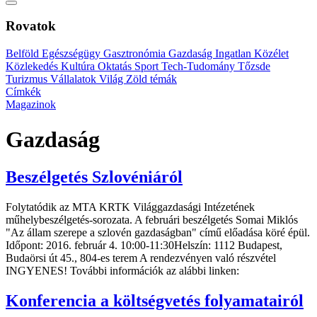
Rovatok
Belföld
Egészségügy
Gasztronómia
Gazdaság
Ingatlan
Közélet
Közlekedés
Kultúra
Oktatás
Sport
Tech-Tudomány
Tőzsde
Turizmus
Vállalatok
Világ
Zöld témák
Címkék
Magazinok
Gazdaság
Beszélgetés Szlovéniáról
Folytatódik az MTA KRTK Világgazdasági Intézetének
műhelybeszélgetés-sorozata. A februári beszélgetés Somai Miklós
"Az állam szerepe a szlovén gazdaságban" című előadása köré épül.
Időpont: 2016. február 4. 10:00-11:30Helszín: 1112 Budapest,
Budaörsi út 45., 804-es terem A rendezvényen való részvétel
INGYENES! További információk az alábbi linken:
Konferencia a költségvetés folyamatairól