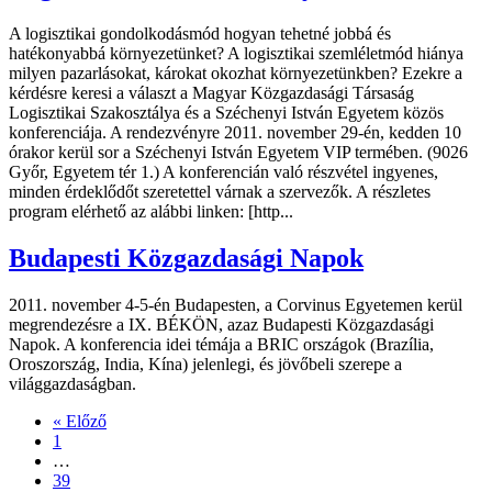
A logisztikai gondolkodásmód hogyan tehetné jobbá és
hatékonyabbá környezetünket? A logisztikai szemléletmód hiánya
milyen pazarlásokat, károkat okozhat környezetünkben? Ezekre a
kérdésre keresi a választ a Magyar Közgazdasági Társaság
Logisztikai Szakosztálya és a Széchenyi István Egyetem közös
konferenciája. A rendezvényre 2011. november 29-én, kedden 10
órakor kerül sor a Széchenyi István Egyetem VIP termében. (9026
Győr, Egyetem tér 1.) A konferencián való részvétel ingyenes,
minden érdeklődőt szeretettel várnak a szervezők. A részletes
program elérhető az alábbi linken: [http...
Budapesti Közgazdasági Napok
2011. november 4-5-én Budapesten, a Corvinus Egyetemen kerül
megrendezésre a IX. BÉKÖN, azaz Budapesti Közgazdasági
Napok. A konferencia idei témája a BRIC országok (Brazília,
Oroszország, India, Kína) jelenlegi, és jövőbeli szerepe a
világgazdaságban.
« Előző
1
…
39