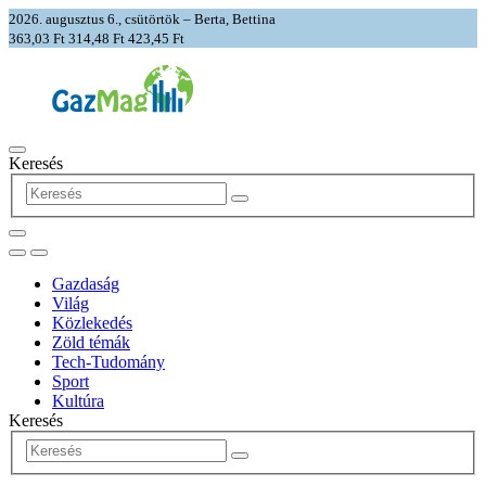
2026. augusztus 6., csütörtök – Berta, Bettina
363,03 Ft
314,48 Ft
423,45 Ft
Keresés
Gazdaság
Világ
Közlekedés
Zöld témák
Tech-Tudomány
Sport
Kultúra
Keresés