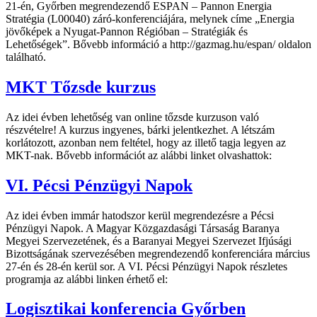
21-én, Győrben megrendezendő ESPAN – Pannon Energia
Stratégia (L00040) záró-konferenciájára, melynek címe „Energia
jövőképek a Nyugat-Pannon Régióban – Stratégiák és
Lehetőségek”. Bővebb információ a http://gazmag.hu/espan/ oldalon
található.
MKT Tőzsde kurzus
Az idei évben lehetőség van online tőzsde kurzuson való
részvételre! A kurzus ingyenes, bárki jelentkezhet. A létszám
korlátozott, azonban nem feltétel, hogy az illető tagja legyen az
MKT-nak. Bővebb információt az alábbi linket olvashattok:
VI. Pécsi Pénzügyi Napok
Az idei évben immár hatodszor kerül megrendezésre a Pécsi
Pénzügyi Napok. A Magyar Közgazdasági Társaság Baranya
Megyei Szervezetének, és a Baranyai Megyei Szervezet Ifjúsági
Bizottságának szervezésében megrendezendő konferenciára március
27-én és 28-én kerül sor. A VI. Pécsi Pénzügyi Napok részletes
programja az alábbi linken érhető el:
Logisztikai konferencia Győrben