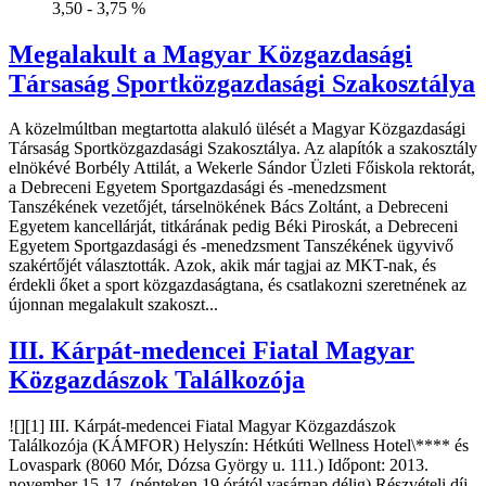
3,50 - 3,75 %
Megalakult a Magyar Közgazdasági
Társaság Sportközgazdasági Szakosztálya
A közelmúltban megtartotta alakuló ülését a Magyar Közgazdasági
Társaság Sportközgazdasági Szakosztálya. Az alapítók a szakosztály
elnökévé Borbély Attilát, a Wekerle Sándor Üzleti Főiskola rektorát,
a Debreceni Egyetem Sportgazdasági és -menedzsment
Tanszékének vezetőjét, társelnökének Bács Zoltánt, a Debreceni
Egyetem kancellárját, titkárának pedig Béki Piroskát, a Debreceni
Egyetem Sportgazdasági és -menedzsment Tanszékének ügyvivő
szakértőjét választották. Azok, akik már tagjai az MKT-nak, és
érdekli őket a sport közgazdaságtana, és csatlakozni szeretnének az
újonnan megalakult szakoszt...
III. Kárpát-medencei Fiatal Magyar
Közgazdászok Találkozója
![][1] III. Kárpát-medencei Fiatal Magyar Közgazdászok
Találkozója (KÁMFOR) Helyszín: Hétkúti Wellness Hotel\**** és
Lovaspark (8060 Mór, Dózsa György u. 111.) Időpont: 2013.
november 15-17. (pénteken 19 órától vasárnap délig) Részvételi díj